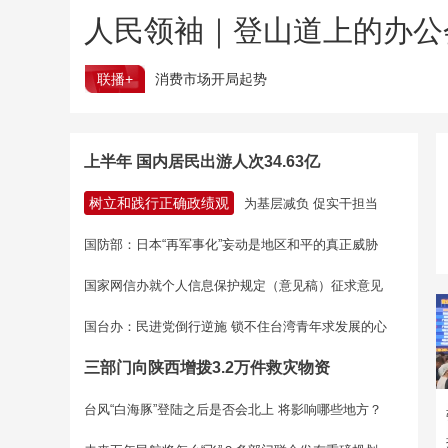
人民领袖｜登山道上的办公
联播+
消费市场开局起势
上半年 国内居民出游人次34.63亿
树立和践行正确政绩观
为基层减负 促实干担当
国防部：日本“再军事化”妄动是地区和平的真正威胁
国家网信办就个人信息保护规定（意见稿）征求意见
国台办：民进党倒行逆施 锁不住台湾青年求发展的心
三部门向陕西增拨3.2万件救灾物资
台风“白海豚”登陆之后是否会北上 将影响哪些地方？