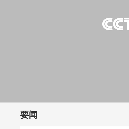
财经
教育
乡村振兴
生态环境
一带一路
大国智造
大国展会
大国保险
云顶对话
云
CCTV.节目官网
直播
节目单
栏目
片库
要闻