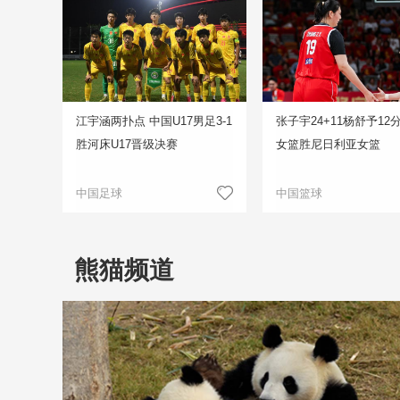
江宇涵两扑点 中国U17男足3-1
张子宇24+11杨舒予12
胜河床U17晋级决赛
女篮胜尼日利亚女篮
中国足球
中国篮球
熊猫频道