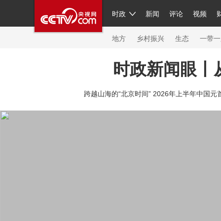
时政
新闻
评论
视频
人民领袖习近平
直播
繁体
片库
海外频道
栏目大全
联播+
iPanda
中国领
节目单
Engl
地方
乡村振兴
生态
一带一
时政新闻眼丨
总台春晚
网络春晚
共产党员网
秧纪录
纪
跨越山海的“北京时间” 2026年上半年中国元
新闻
国内
国际
评论
经济
军事
科技
人民领袖习近平
联播+
热解读
天天学习
习
视频
小央视频
小央直播
直播中国
熊猫频
现场
前线
比划
快看
蓝海中国
新兵请入
体育
直播
竞猜
2026年世界杯
2026年冬奥
VIP会员
CCTV奥林匹克频道
生活体育大会
体