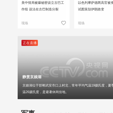
美中情局被爆秘密设立古巴工
以色列摩萨德两高官被免
作组 设法在古巴制造分裂
试图策划伊朗政变
现场
现场
正在直播
静赏京娘湖
京娘湖位于邯郸武安市口上村北，常年平均气温19摄氏度，夏
温26摄氏度，是避暑休闲佳地。