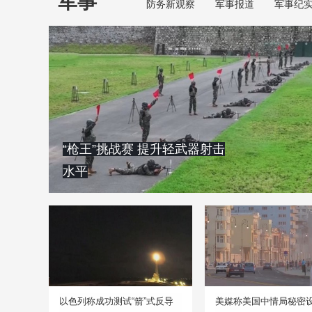
军事
防务新观察
军事报道
军事纪
“枪王”挑战赛 提升轻武器射击
水平
以色列称成功测试“箭”式反导
美媒称美国中情局秘密