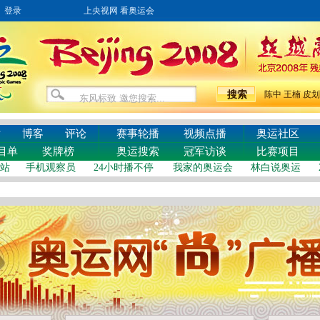
登录
上央视网 看奥运会
陈中
王楠
皮划
片
博客
评论
赛事轮播
视频点播
奥运社区
目单
奖牌榜
奥运搜索
冠军访谈
比赛项目
站
手机观察员
24小时播不停
我家的奥运会
林白说奥运