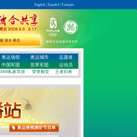
English
|
Español
|
Français
艇
跳水
拳击
奥运场馆
奥运城市
志愿者
中国军团
世界军团
运动员
2008私家导游
荣誉殿堂
王者归来
奥运搜视搜听节目单