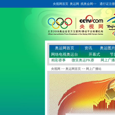
央视网首页
奥运网
残奥会网>>
通行证注册
奥运网首页
资讯
奥运图
网络电视奥运台
开幕式
节
精彩赛事
微笑奥运PK赛
网上广播
央视网
>>
奥运网首页
>>
网上广播站