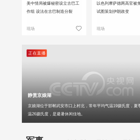
美中情局被爆秘密设立古巴工
以色列摩萨德两高官被免
作组 设法在古巴制造分裂
试图策划伊朗政变
现场
现场
正在直播
静赏京娘湖
京娘湖位于邯郸武安市口上村北，常年平均气温19摄氏度，夏
温26摄氏度，是避暑休闲佳地。