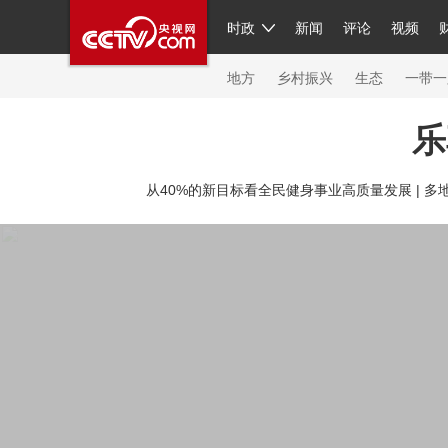
时政
新闻
评论
视频
人民领袖习近平
直播
繁体
片库
海外频道
栏目大全
联播+
iPanda
中国领
节目单
Engl
地方
乡村振兴
生态
一带一
乐
总台春晚
网络春晚
共产党员网
秧纪录
纪
从40%的新目标看全民健身事业高质量发展 |
多地
新闻
国内
国际
评论
经济
军事
科技
人民领袖习近平
联播+
热解读
天天学习
习
视频
小央视频
小央直播
直播中国
熊猫频
现场
前线
比划
快看
蓝海中国
新兵请入
体育
直播
竞猜
2026年世界杯
2026年冬奥
VIP会员
CCTV奥林匹克频道
生活体育大会
体