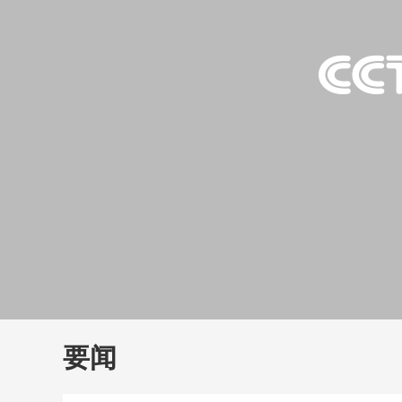
财经
教育
乡村振兴
生态环境
一带一路
大国智造
大国展会
大国保险
云顶对话
云
CCTV.节目官网
直播
节目单
栏目
片库
要闻