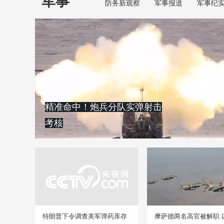
军事
防务新观察
军事报道
军事纪
精准命中！炮兵分队实弹射击
考核
特朗普下令调查美军弹药库存
摩萨德两名高官被解职 