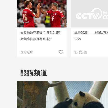
金玟哉迪亚斯破门 拜仁2-1阿
战季2026——上海队再
斯顿维拉热身赛两连胜
CBA
国际足球
篮球公园
熊猫频道