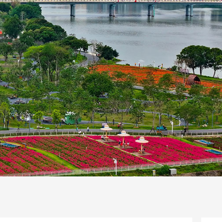
一路
央博
非遗
文化
旅游
科普
健康
乐龄
阅读
话
云起
超级工厂
智敬中国
全民健康
颜选攻略
海洋
片库
热播榜
总台企业白名单