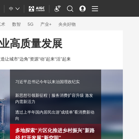
中
艺术
数智
5G
产业+
央央好物
事业高质量发展
造让城市“边角”资源“动”起来“活”起来
习近平总书记今年以来治国理政纪实
新思想引领新征程｜服务消费扩容升级 激发
内需新活力
透过上半年国内居民出游“成绩单”看消费新动
向
体育
多地探索“片区化推进乡村振兴”新路
径 打开发展“新空间”