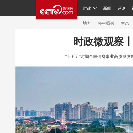
时政
新闻
评论
人民领袖习近平
直播
繁体
片库
海外频道
栏目大全
联播+
iPand
地方
乡村振兴
生态
时政微观察丨
总台春晚
网络春晚
共产党员网
秧纪
“十五五”时期全民健身事业高质量发展有
新闻
国内
国际
评论
经济
军事
人民领袖习近平
联播+
热解读
天天学
视频
小央视频
小央直播
直播中国
现场
前线
比划
快看
蓝海中国
体育
直播
竞猜
2026年世界杯
20
VIP会员
CCTV奥林匹克频道
生活体育大