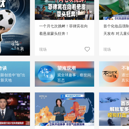
一个月七次挑衅！菲律宾在向
首个化妆品强
着悬崖蒙头狂奔！
天发布 对儿童
现场
现场
奇谈
望海观潮
不
新创造中“创”出
观全球趣事，察世间
通过
片新天地
百态
真实