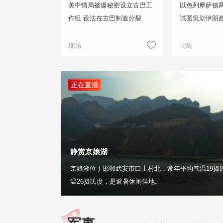
美中情局被爆秘密设立古巴工
以色列摩萨德两
作组 设法在古巴制造分裂
试图策划伊朗
现场
现场
正在直播
静赏京娘湖
京娘湖位于邯郸武安市口上村北，常年平均气温19摄
温26摄氏度，是避暑休闲佳地。