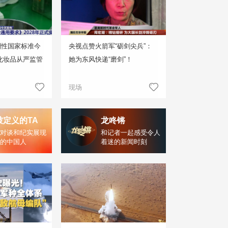
制性国家标准今
央视点赞火箭军“砺剑尖兵”：
化妆品从严监管
她为东风快递“磨剑”！
现场
被定义的TA
龙咚锵
对谈和纪实展现
和记者一起感受令人
的中国人
着迷的新闻时刻