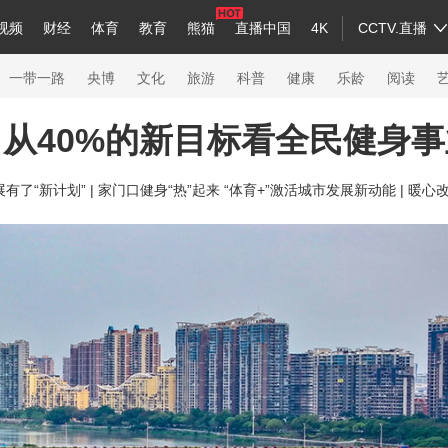
视频
财经
体育
教育
熊猫
直播中国
4K
CCTV.直播
a
中国领导人
节目单
English
听音
Монгол
央视快评
微视频
习式妙语
主持人
下载央视影音
热解读
天天学习
一带一路
央博
文化
旅游
科普
健康
乐龄
阅读
从40%的新目标看全民健身
录
纪录片网
国家大剧院
大型活动
了“新计划” |
家门口健身“热”起来 “体育+”激活城市发展新动能 |
暖心改
科技
法治
文娱
人物
公益
图片
习
习式妙语
央视快评
央视网评
光华锐评
锋面
熊猫频道
VR/AR
4K专区
全景新闻
新兵请入列
人生第一次
人生第二次
26年冬奥会
CBA
NBA
中超
国足
国际足球
网球
综合
会
体育江湖
文化体育
冰雪道路
足球道路