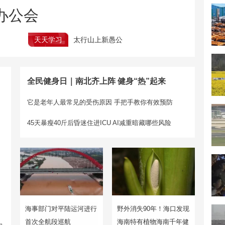
办公会
天天学习
太行山上新愚公
全民健身日｜南北齐上阵 健身“热”起来
它是老年人最常见的受伤原因 手把手教你有效预防
45天暴瘦40斤后昏迷住进ICU AI减重暗藏哪些风险
海事部门对平陆运河进行
野外消失90年！海口发现
首次全航段巡航
海南特有植物海南千年健