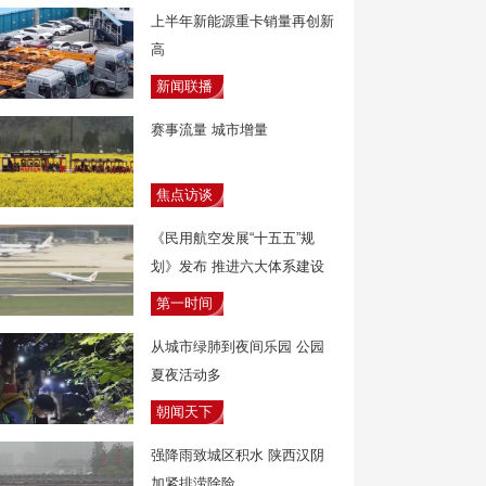
上半年新能源重卡销量再创新
高
新闻联播
赛事流量 城市增量
焦点访谈
《民用航空发展“十五五”规
划》发布 推进六大体系建设
第一时间
从城市绿肺到夜间乐园 公园
夏夜活动多
朝闻天下
强降雨致城区积水 陕西汉阴
加紧排涝除险