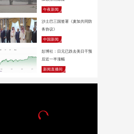
午夜新闻
沙土巴三国签署《麦加共同防
务协议》
中国新闻
彭博社：日元已跌去美日干预
后近一半涨幅
新闻直播间