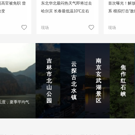
高官被免职 曾
东北华北最闷热天气即将过去
首次曝光！解
政变
哈尔滨 长春最低温10℃左右
系 模拟打击“敌
现场
现场
吉
南
云
林
京
焦
探
市
玄
作
古
北
武
红
北
山
湖
石
水
公
景
峡
镇
园
区
氏度，夏季平均气