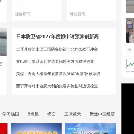
家
社会新闻
科技新闻
日本防卫省2027年度拟申请预算创新高
土耳其称沙土巴三国防务协议与北约条款不冲突
黎巴嫩：黎以谈判在边界问题等方面取得进展
石
美媒：五角大楼拟年底前首次测试“金穹”反导系统
西班牙将对来自意大利的旅客实施临时边境检查
学习强国
8点见
锋面
玉渊谭天
聚焦中国经济