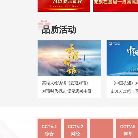
品质活动
高端人物访谈《云顶对话》
《中国机遇》
对话时代标志 记录思考丰度
赴东方之约，
CCTV-1
CCTV-2
CCTV-5
综合
财经
体育