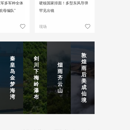
放军多军种全体
硬核国家排面！多型东风导弹
航母编队”
罕见出镜
现场
敦
秦
剑
煌
皇
川
烟
雨
岛
下
雨
后
金
梅
齐
美
梦
岭
云
成
海
瀑
山
仙
湾
布
境