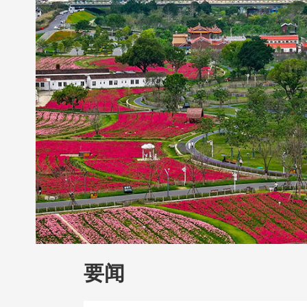
财经
教育
乡村振兴
生态环境
一带
大国智造
大国展会
大国保险
云顶对
CCTV.节目官网
直播
节目单
栏目
要闻