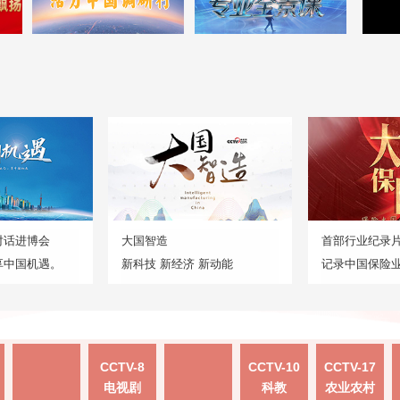
对话进博会
大国智造
首部行业纪录
享中国机遇。
新科技 新经济 新动能
记录中国保险
CCTV-8
CCTV-10
CCTV-17
电视剧
科教
农业农村