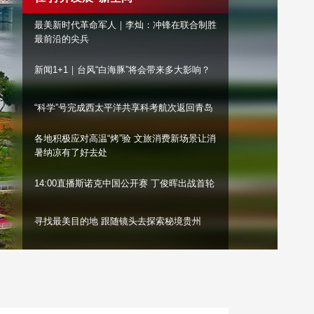
艺术
汽车
数智
5G
产业+
最美新时代革命军人｜李灿：冲锋在联合制胜
最前沿的尖兵
时尚
天气
才艺
网展
央央好物
新闻1+1｜台风“白海豚”将会带来多大影响？
“科学”号完成西太平洋共享科考航次返回青岛
各地积极应对高温“烤”验 文旅消费新场景让消
暑纳凉有了好去处
14:00直播斯诺克中国公开赛 丁俊晖出战首轮
寻找最美目的地 跟随镜头去探索秘境贵州