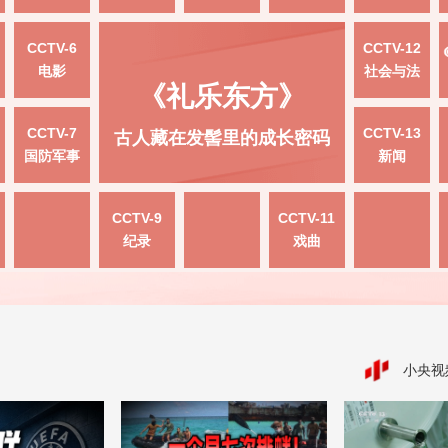
CCTV-6
CCTV-12
电影
社会与法
《礼乐东方》
CCTV-7
CCTV-13
古人藏在发髻里的成长密码
国防军事
新闻
CCTV-9
CCTV-11
纪录
戏曲
小央视