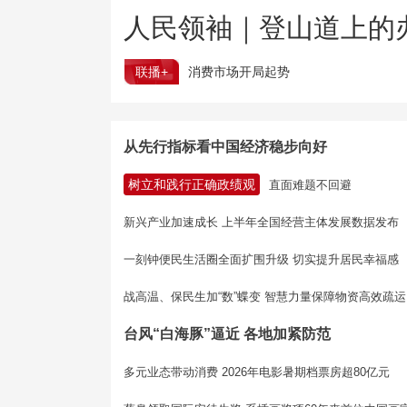
人民领袖｜登山道上的
联播+
消费市场开局起势
从先行指标看中国经济稳步向好
树立和践行正确政绩观
直面难题不回避
新兴产业加速成长 上半年全国经营主体发展数据发布
一刻钟便民生活圈全面扩围升级 切实提升居民幸福感
战高温、保民生加“数”蝶变 智慧力量保障物资高效疏运
台风“白海豚”逼近 各地加紧防范
多元业态带动消费 2026年电影暑期档票房超80亿元