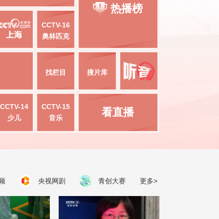
热播榜
CCTV-16
奥林匹克
找栏目
搜片库
CCTV-14
CCTV-15
看直播
少儿
音乐
频
央视网剧
青创大赛
更多>