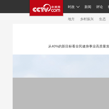
时政
新闻
评论
人民领袖习近平
直播
繁体
片库
海外频道
栏目大全
联播+
iPand
地方
乡村振兴
生态
总台春晚
网络春晚
共产党员网
秧纪
从40%的新目标看全民健身事业高质量发展
新闻
国内
国际
评论
经济
军事
人民领袖习近平
联播+
热解读
天天学
视频
小央视频
小央直播
直播中国
现场
前线
比划
快看
蓝海中国
体育
直播
竞猜
2026年世界杯
20
VIP会员
CCTV奥林匹克频道
生活体育大