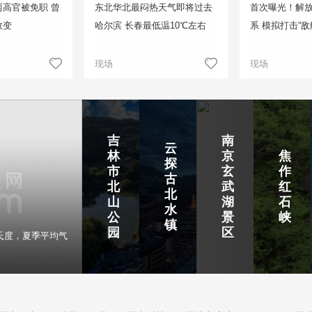
高官被免职 曾
东北华北最闷热天气即将过去
首次曝光！解
政变
哈尔滨 长春最低温10℃左右
系 模拟打击“敌
现场
现场
吉
南
云
林
京
焦
探
市
玄
作
古
北
武
红
北
山
湖
石
水
公
景
峡
镇
园
区
氏度，夏季平均气