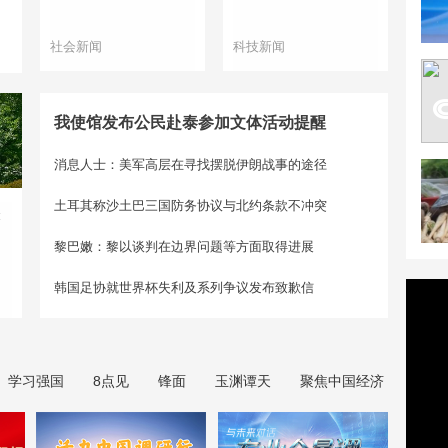
社会新闻
科技新闻
我使馆发布公民赴泰参加文体活动提醒
消息人士：美军高层在寻找摆脱伊朗战事的途径
土耳其称沙土巴三国防务协议与北约条款不冲突
聚
黎巴嫩：黎以谈判在边界问题等方面取得进展
韩国足协就世界杯失利及系列争议发布致歉信
学习强国
8点见
锋面
玉渊谭天
聚焦中国经济