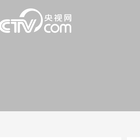
一路
央博
非遗
文化
旅游
科普
健康
乐龄
阅读
话
云起
超级工厂
智敬中国
全民健康
颜选攻略
海洋
片库
热播榜
总台企业白名单