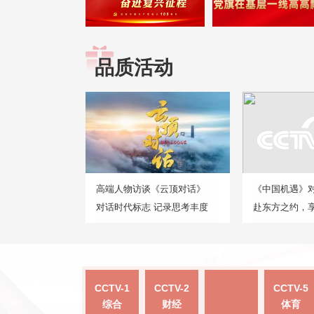
品质活动
高端人物访谈《云顶对话》
《中国机遇》
对话时代标志 记录思考丰度
赴东方之约，
CCTV-1
CCTV-2
CCTV-5
综合
财经
体育