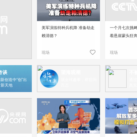
美军演练特种兵机降 准备劫走
一个月七次挑
赖清德？
着悬崖蒙头狂
现场
现场
奇谈
望海观潮
不
新创造中“创”出
观全球趣事，察世间
通过
片新天地
百态
真实