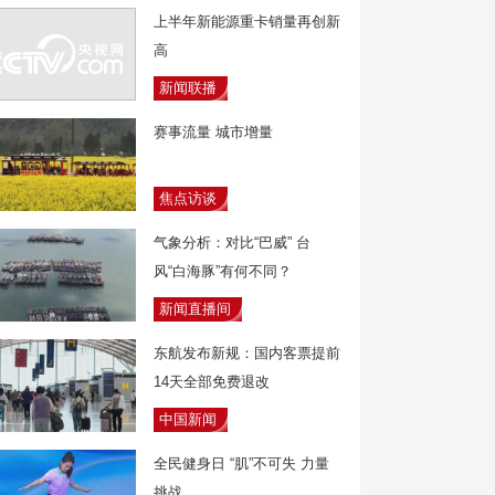
上半年新能源重卡销量再创新
高
新闻联播
赛事流量 城市增量
焦点访谈
气象分析：对比“巴威” 台
风“白海豚”有何不同？
新闻直播间
东航发布新规：国内客票提前
14天全部免费退改
中国新闻
全民健身日 “肌”不可失 力量
挑战