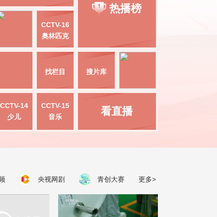
热播榜
CCTV-16
奥林匹克
找栏目
搜片库
CCTV-14
CCTV-15
看直播
少儿
音乐
频
央视网剧
青创大赛
更多>