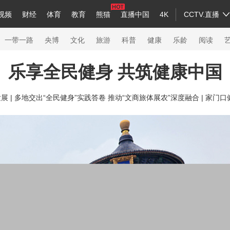
视频
财经
体育
教育
熊猫
直播中国
4K
CCTV.直播
a
中国领导人
节目单
English
听音
Монгол
央视快评
微视频
习式妙语
主持人
下载央视影音
热解读
天天学习
一带一路
央博
文化
旅游
科普
健康
乐龄
阅读
乐享全民健身 共筑健康中国
录
纪录片网
国家大剧院
大型活动
 |
多地交出“全民健身”实践答卷 推动“文商旅体展农”深度融合 |
家门口健
科技
法治
文娱
人物
公益
图片
习
习式妙语
央视快评
央视网评
光华锐评
锋面
熊猫频道
VR/AR
4K专区
全景新闻
新兵请入列
人生第一次
人生第二次
26年冬奥会
CBA
NBA
中超
国足
国际足球
网球
综合
会
体育江湖
文化体育
冰雪道路
足球道路