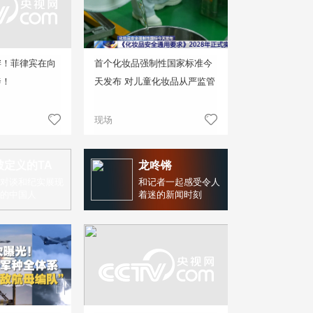
衅！菲律宾在向
首个化妆品强制性国家标准今
奔！
天发布 对儿童化妆品从严监管
现场
被定义的TA
龙咚锵
对谈和纪实展现
和记者一起感受令人
的中国人
着迷的新闻时刻