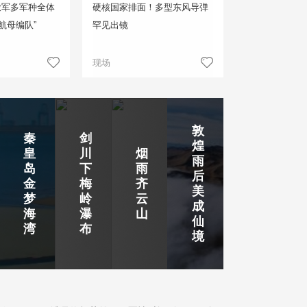
放军多军种全体
硬核国家排面！多型东风导弹
航母编队”
罕见出镜
现场
敦
秦
剑
煌
皇
川
烟
雨
岛
下
雨
后
金
梅
齐
美
梦
岭
云
成
海
瀑
山
仙
湾
布
境