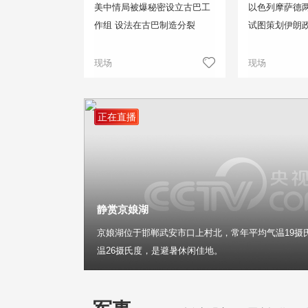
美中情局被爆秘密设立古巴工
以色列摩萨德两
作组 设法在古巴制造分裂
试图策划伊朗
现场
现场
正在直播
静赏京娘湖
京娘湖位于邯郸武安市口上村北，常年平均气温19摄
温26摄氏度，是避暑休闲佳地。