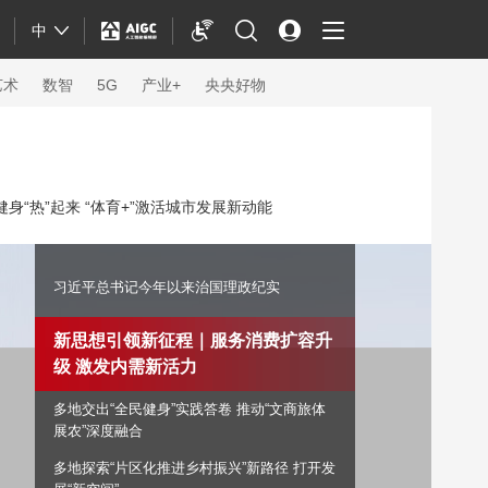
中
艺术
数智
5G
产业+
央央好物
身“热”起来 “体育+”激活城市发展新动能
习近平总书记今年以来治国理政纪实
新思想引领新征程｜服务消费扩容升
级 激发内需新活力
多地交出“全民健身”实践答卷 推动“文商旅体
体育
展农”深度融合
多地探索“片区化推进乡村振兴”新路径 打开发