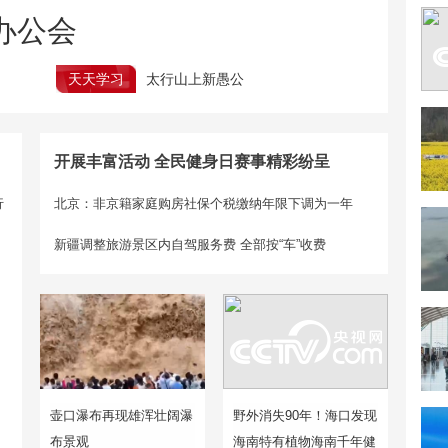
办公会
天天学习
太行山上新愚公
开展丰富活动 全民健身日赛事精彩纷呈
行
北京：非京籍家庭购房社保个税缴纳年限下调为一年
新疆调整旅游景区内自驾服务费 全部按“车”收费
壶口瀑布再现雄浑壮阔瀑
野外消失90年！海口发现
布景观
海南特有植物海南千年健