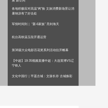
展“新空间”
艺术
汽车
数智
5G
产业+
各地积极应对高温“烤”验 文旅消费新场景让消
暑纳凉有了好去处
时尚
天气
才艺
网展
央央好物
军情时间到｜ “轰-6家族” 亮剑海天
杭台高铁温玉段开通运营
第38届大众电影百花奖系列活动拉开帷幕
【中超】19:35视频直播中超：大连英博VS辽
宁铁人
文化中国行｜平遥古城：文脉长存 古城焕彩