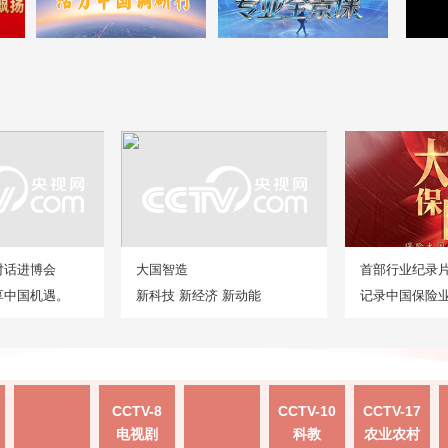
对话进博会
大国智造
首部行业纪录
享中国机遇。
新科技 新经济 新动能
记录中国保险
CCTV-8
CCTV-10
CCTV-17
电视剧
科教
农业农村