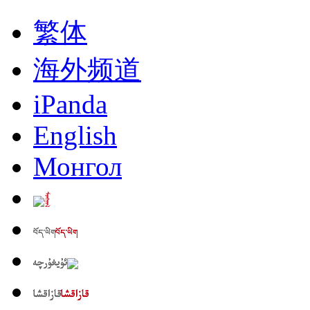
繁体
海外频道
iPanda
English
Монгол