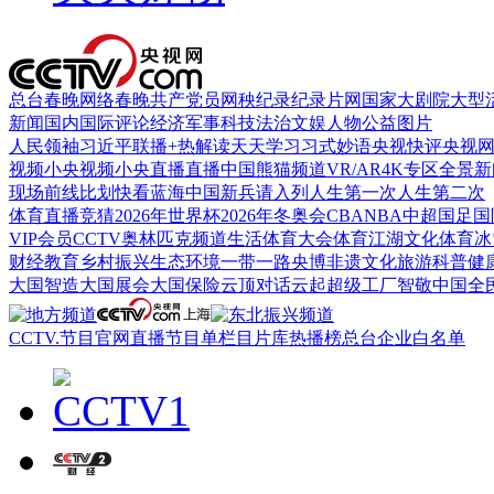
总台春晚
网络春晚
共产党员网
秧纪录
纪录片网
国家大剧院
大型
新闻
国内
国际
评论
经济
军事
科技
法治
文娱
人物
公益
图片
人民领袖习近平
联播+
热解读
天天学习
习式妙语
央视快评
央视
视频
小央视频
小央直播
直播中国
熊猫频道
VR/AR
4K专区
全景新
现场
前线
比划
快看
蓝海中国
新兵请入列
人生第一次
人生第二次
体育
直播
竞猜
2026年世界杯
2026年冬奥会
CBA
NBA
中超
国足
国
VIP会员
CCTV奥林匹克频道
生活体育大会
体育江湖
文化体育
冰
财经
教育
乡村振兴
生态环境
一带一路
央博
非遗
文化
旅游
科普
健
大国智造
大国展会
大国保险
云顶对话
云起
超级工厂
智敬中国
全
CCTV.节目官网
直播
节目单
栏目
片库
热播榜
总台企业白名单