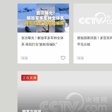
首次曝光！解放军多军种全体
硬核国家排面！多型东
系 模拟打击“敌航母编队”
罕见出镜
现场
现场
正在直播
静赏京娘湖