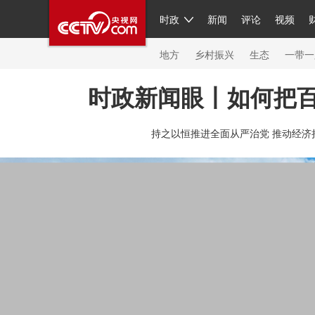
时政
新闻
评论
视频
人民领袖习近平
直播
繁体
片库
海外频道
栏目大全
联播+
iPanda
中国领
节目单
Engl
地方
乡村振兴
生态
一带一
时政新闻眼丨如何把
总台春晚
网络春晚
共产党员网
秧纪录
纪
持之以恒推进全面从严治党 推动经济
新闻
国内
国际
评论
经济
军事
科技
人民领袖习近平
联播+
热解读
天天学习
习
视频
小央视频
小央直播
直播中国
熊猫频
现场
前线
比划
快看
蓝海中国
新兵请入
体育
直播
竞猜
2026年世界杯
2026年冬奥
VIP会员
CCTV奥林匹克频道
生活体育大会
体