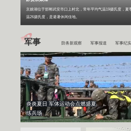
京娘湖位于邯郸武安市口上村北，常年平均气温19摄氏度，夏
温26摄氏度，是避暑休闲佳地。
军事
防务新观察
军事报道
军事纪
炎炎夏日 军体运动会点燃盛夏
练兵场