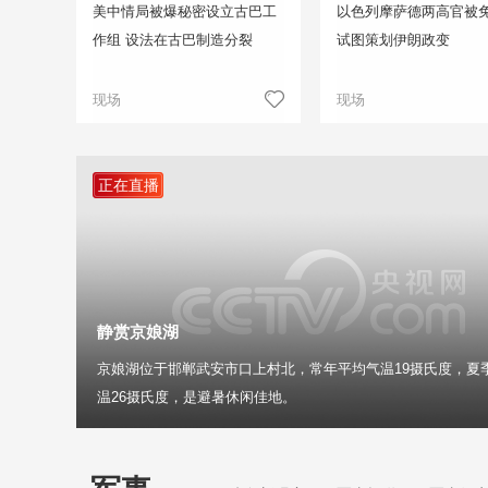
美中情局被爆秘密设立古巴工
以色列摩萨德两高官被免
作组 设法在古巴制造分裂
试图策划伊朗政变
现场
现场
正在直播
静赏京娘湖
京娘湖位于邯郸武安市口上村北，常年平均气温19摄氏度，夏
温26摄氏度，是避暑休闲佳地。