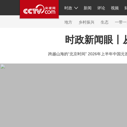
时政
新闻
评论
视频
人民领袖习近平
直播
繁体
片库
海外频道
栏目大全
联播+
iPanda
中国领
节目单
Engl
地方
乡村振兴
生态
一带一
时政新闻眼丨
总台春晚
网络春晚
共产党员网
秧纪录
纪
跨越山海的“北京时间” 2026年上半年中国元
新闻
国内
国际
评论
经济
军事
科技
人民领袖习近平
联播+
热解读
天天学习
习
视频
小央视频
小央直播
直播中国
熊猫频
现场
前线
比划
快看
蓝海中国
新兵请入
体育
直播
竞猜
2026年世界杯
2026年冬奥
VIP会员
CCTV奥林匹克频道
生活体育大会
体