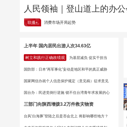
人民领袖｜登山道上的办公
联播+
消费市场开局起势
上半年 国内居民出游人次34.63亿
树立和践行正确政绩观
为基层减负 促实干担当
国防部：日本“再军事化”妄动是地区和平的真正威胁
国家网信办就个人信息保护规定（意见稿）征求意见
国台办：民进党倒行逆施 锁不住台湾青年求发展的心
三部门向陕西增拨3.2万件救灾物资
台风“白海豚”登陆之后是否会北上 将影响哪些地方？