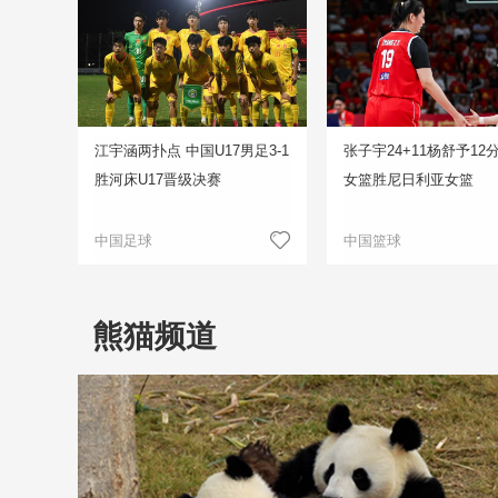
江宇涵两扑点 中国U17男足3-1
张子宇24+11杨舒予12
胜河床U17晋级决赛
女篮胜尼日利亚女篮
中国足球
中国篮球
熊猫频道