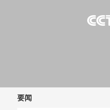
财经
教育
乡村振兴
生态环境
一带一路
大国智造
大国展会
大国保险
云顶对话
云
CCTV.节目官网
直播
节目单
栏目
片库
要闻