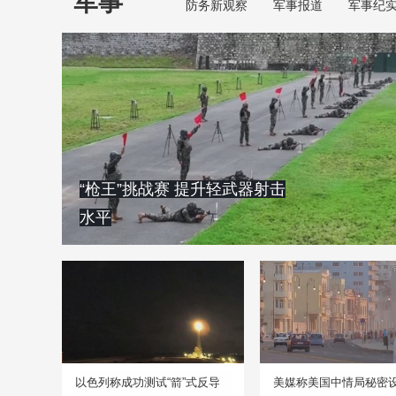
军事
防务新观察
军事报道
军事纪
“枪王”挑战赛 提升轻武器射击
水平
以色列称成功测试“箭”式反导
美媒称美国中情局秘密