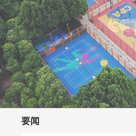
财经
教育
乡村振兴
生态环境
一带一路
大国智造
大国展会
大国保险
云顶对话
云
CCTV.节目官网
直播
节目单
栏目
片库
要闻