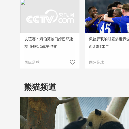
友谊赛：姆伯莫破门姆巴耶建
佩德罗双响凯塞多世界波
功 曼联1-1战平巴黎
西3-0胜米兰
国际足球
国际足球
熊猫频道