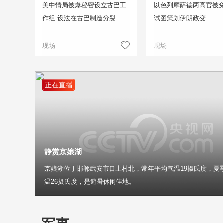
美中情局被爆秘密设立古巴工
以色列摩萨德两高官被免
作组 设法在古巴制造分裂
试图策划伊朗政变
现场
现场
正在直播
静赏京娘湖
京娘湖位于邯郸武安市口上村北，常年平均气温19摄氏度，夏
温26摄氏度，是避暑休闲佳地。