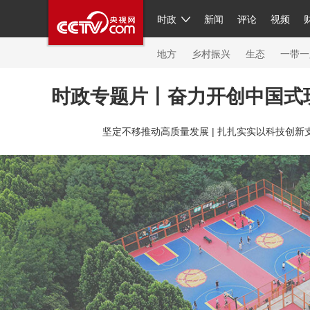
时政
新闻
评论
视频
人民领袖习近平
直播
繁体
片库
海外频道
栏目大全
联播+
iPanda
中国领
节目单
Engl
地方
乡村振兴
生态
一带一
时政专题片丨奋力开创中国式
总台春晚
网络春晚
共产党员网
秧纪录
纪
坚定不移推动高质量发展 |
扎扎实实以科技创新支
新闻
国内
国际
评论
经济
军事
科技
人民领袖习近平
联播+
热解读
天天学习
习
视频
小央视频
小央直播
直播中国
熊猫频
现场
前线
比划
快看
蓝海中国
新兵请入
体育
直播
竞猜
2026年世界杯
2026年冬奥
VIP会员
CCTV奥林匹克频道
生活体育大会
体