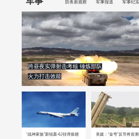
军事
防务新观察
军事报道
军事纪
跨昼夜实弹射击考核 锤炼部队
火力打击效能
“战神家族”新锐轰-6J挂弹振翅
美媒：“金穹”反导将首测