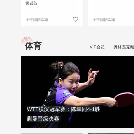
黄岩岛
正午国防军事
正午国防军事
体育
VIP会员
奥林匹克
WTT横滨冠军赛：陈幸同4-1胜
蒯曼晋级决赛