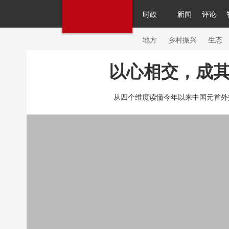
时政
新闻
评论
人民领袖习近平
直播
繁体
片库
海外频道
栏目大全
联播+
iPand
地方
乡村振兴
生态
以心相交，成
总台春晚
网络春晚
共产党员网
秧纪
从四个维度读懂今年以来中国元首外交
新闻
国内
国际
评论
经济
军事
人民领袖习近平
联播+
热解读
天天学
视频
小央视频
小央直播
直播中国
现场
前线
比划
快看
蓝海中国
体育
直播
竞猜
2026年世界杯
20
VIP会员
CCTV奥林匹克频道
生活体育大