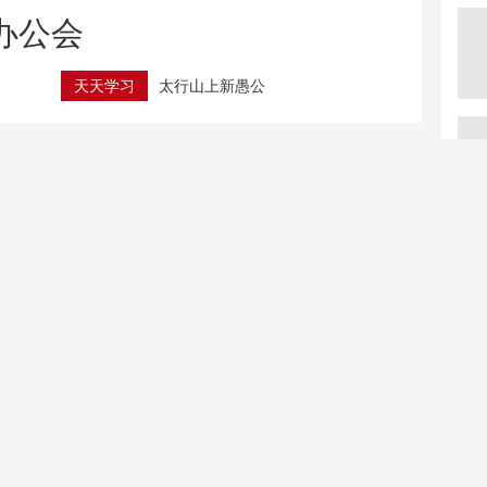
办公会
天天学习
太行山上新愚公
平台钻级≠官方星级 警惕酒店评级标识陷阱
效
科技火眼揪出隐患！入侵物种长喙婆罗门参被剿灭
“海上生明月”写给谁？张九龄故妻墓志首展解谜题
每周质量报告｜别让太阳
解锁宝藏中国的夏日限定
镜变“伤眼镜”
体验