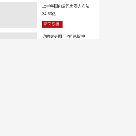
上半年国内居民出游人次达
34.63亿
新闻联播
你的健身圈 正在“更新”中
焦点访谈
广东深圳：APEC经济体外国
人来华热度持续攀升
新闻直播间
广西海事局开展平陆运河首次
全航段巡航
天下财经
起底“花钱买好评”黑灰产