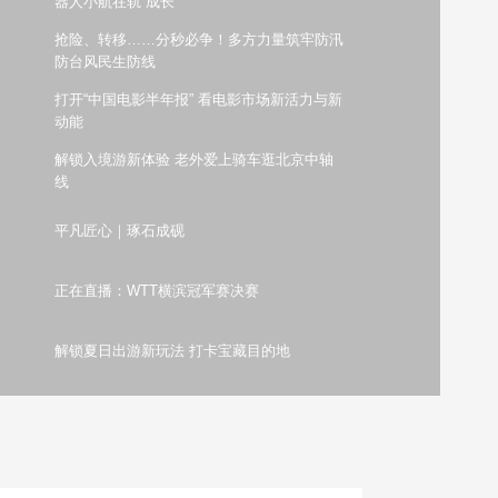
器人小航在轨“成长”
艺术
汽车
数智
5G
产业+
抢险、转移……分秒必争！多方力量筑牢防汛
防台风民生防线
时尚
天气
才艺
网展
央央好物
打开“中国电影半年报” 看电影市场新活力与新
动能
解锁入境游新体验 老外爱上骑车逛北京中轴
线
平凡匠心｜琢石成砚
正在直播：WTT横滨冠军赛决赛
解锁夏日出游新玩法 打卡宝藏目的地