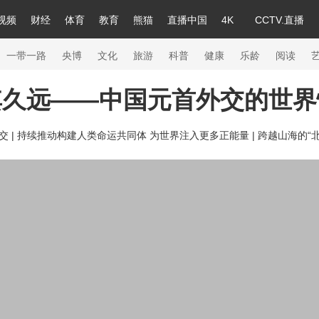
视频
财经
体育
教育
熊猫
直播中国
4K
CCTV.直播
a
中国领导人
节目单
English
听音
Монгол
央视快评
微视频
习式妙语
主持人
下载央视影音
热解读
天天学习
一带一路
央博
文化
旅游
科普
健康
乐龄
阅读
其久远——中国元首外交的世界
录
纪录片网
国家大剧院
大型活动
 |
持续推动构建人类命运共同体 为世界注入更多正能量 |
跨越山海的“北
科技
法治
文娱
人物
公益
图片
习
习式妙语
央视快评
央视网评
光华锐评
锋面
熊猫频道
VR/AR
4K专区
全景新闻
新兵请入列
人生第一次
人生第二次
26年冬奥会
CBA
NBA
中超
国足
国际足球
网球
综合
会
体育江湖
文化体育
冰雪道路
足球道路