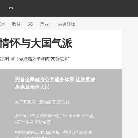
中
艺术
数智
5G
产业+
央央好物
情怀与大国气派
京时间” |
做跨越太平洋的“友谊使者”
完善全民健身公共服务体系 让发展成
果惠及全体人民
实干开新局｜新动能顶“梁”立柱
多个算力节点迎来新一轮扩容 全国算力“一盘
体育
棋”“一张网”不断成型
中国空间站工作Vlog更新！乘组日常满满 机