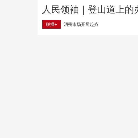
人民领袖｜登山道上的
联播+
消费市场开局起势
7月份CPI温和上涨 PPI同比涨幅有所回落
树立和践行正确政绩观
推动在检察履职中落地见
全国残疾人健身周活动启动 共同书写健康生活答卷
全国蔬菜供应充足 高温天如何科学吃菜？“指南”来了
中国第16次北冰洋考察队“雪龙2”号开始冰站调查作业
台风“白海豚”在浙江台州玉环沿海登陆
工信部增配频率资源 助力气象部门应对极端天气