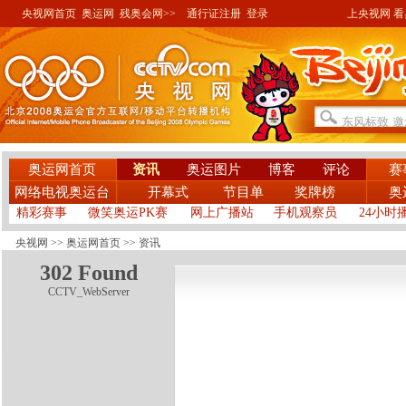
央视网首页
奥运网
残奥会网>>
通行证注册
登录
上央视网 看奥
奥运网首页
资讯
奥运图片
博客
评论
赛
网络电视奥运台
开幕式
节目单
奖牌榜
奥
精彩赛事
微笑奥运PK赛
网上广播站
手机观察员
24小时
央视网
>>
奥运网首页
>>
资讯
302 Found
CCTV_WebServer