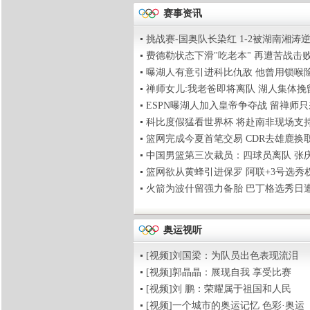
赛事资讯
挑战赛-国奥队长染红 1-2被湖南湘涛
费德勒状态下滑"吃老本" 再遭苦战击
曝湖人有意引进科比仇敌 他曾用锁喉
禅师女儿:我老爸即将离队 湖人集体挽
ESPN曝湖人加入皇帝争夺战 留禅师
科比度假猛看世界杯 将赴南非现场支
篮网完成今夏首笔交易 CDR去雄鹿换
中国男篮第三次裁员：四球员离队 张
篮网欲从黄蜂引进保罗 阿联+3号选秀
火箭为波什留强力备胎 巴丁格选秀日
奥运视听
[视频]刘国梁：为队员出色表现流泪
[视频]郭晶晶：展现自我 享受比赛
[视频]刘 鹏：荣耀属于祖国和人民
[视频]一个城市的奥运记忆 色彩·奥运