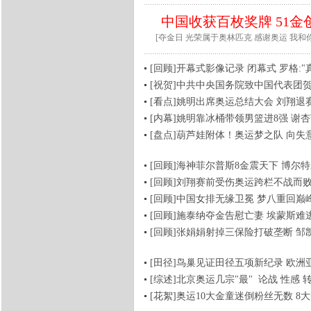
中国收获百枚奖牌 51金
[夺金日
光荣属于奥林匹克
感谢奥运
我和
[回顾]开幕式影像记录
闭幕式
罗格:
[祝贺]中共中央国务院致中国代表团
[看点]姚明出席奥运总结大会
刘翔退
[内幕]姚明靠冰桶带领男篮进8强
谢杏
[盘点]葫芦娃附体！奥运梦之队
向失
[回顾]海神菲尔普斯8金震天下
博尔特
[回顾]刘翔赛前受伤奥运跨栏不战而
[回顾]中国女排无缘卫冕
梦八重回巅
[回顾]施泰纳夺金告慰亡妻
埃蒙斯难
[回顾]张娟娟射掉三保险打破垄断
邹
[田径]鸟巢见证田径五项新纪录 欧
[综述]北京奥运几宗"最"
论战 性感 
[花絮]奥运10大金童迷倒粉丝无数
8