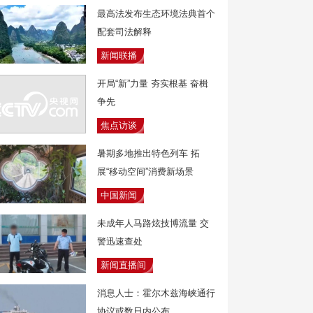
最高法发布生态环境法典首个
配套司法解释
新闻联播
开局“新”力量 夯实根基 奋楫
争先
焦点访谈
暑期多地推出特色列车 拓
展“移动空间”消费新场景
中国新闻
未成年人马路炫技博流量 交
警迅速查处
新闻直播间
消息人士：霍尔木兹海峡通行
协议或数日内公布