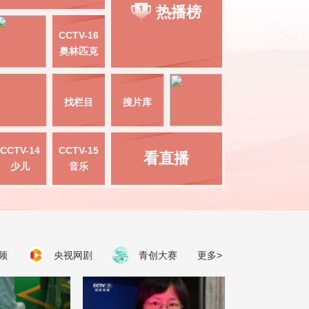
热播榜
CCTV-16
奥林匹克
找栏目
搜片库
CCTV-14
CCTV-15
看直播
少儿
音乐
频
央视网剧
青创大赛
更多>