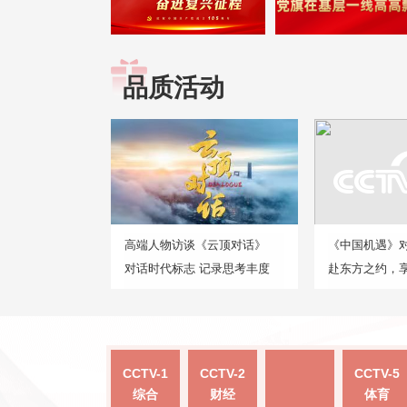
品质活动
高端人物访谈《云顶对话》
《中国机遇》
对话时代标志 记录思考丰度
赴东方之约，
CCTV-1
CCTV-2
CCTV-5
综合
财经
体育