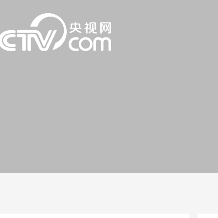
一路
央博
非遗
文化
旅游
科普
健康
乐龄
阅读
话
云起
超级工厂
智敬中国
全民健康
颜选攻略
海洋
片库
热播榜
总台企业白名单