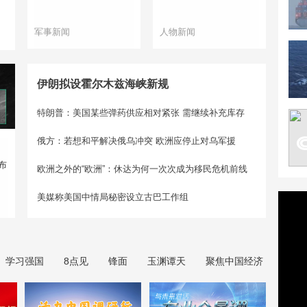
军事新闻
人物新闻
伊朗拟设霍尔木兹海峡新规
特朗普：美国某些弹药供应相对紧张 需继续补充库存
俄方：若想和平解决俄乌冲突 欧洲应停止对乌军援
布
欧洲之外的“欧洲”：休达为何一次次成为移民危机前线
美媒称美国中情局秘密设立古巴工作组
学习强国
8点见
锋面
玉渊谭天
聚焦中国经济