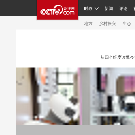
时政
新闻
评论
人民领袖习近平
直播
繁体
片库
海外频道
栏目大全
联播+
iPand
地方
乡村振兴
生态
总台春晚
网络春晚
共产党员网
秧纪
从四个维度读懂今
新闻
国内
国际
评论
经济
军事
人民领袖习近平
联播+
热解读
天天学
视频
小央视频
小央直播
直播中国
现场
前线
比划
快看
蓝海中国
体育
直播
竞猜
2026年世界杯
20
VIP会员
CCTV奥林匹克频道
生活体育大