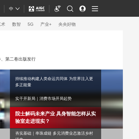
中
艺术
数智
5G
产业+
央央好物
卷、第二卷出版发行
持续推动构建人类命运共同体 为世界注入更
多正能量
实干开新局｜消费市场开局起势
院士解码未来产业 具身智能怎样从实
验室走进现实？
体育
夯实基础｜串珠成链 多元消费业态激活乡村