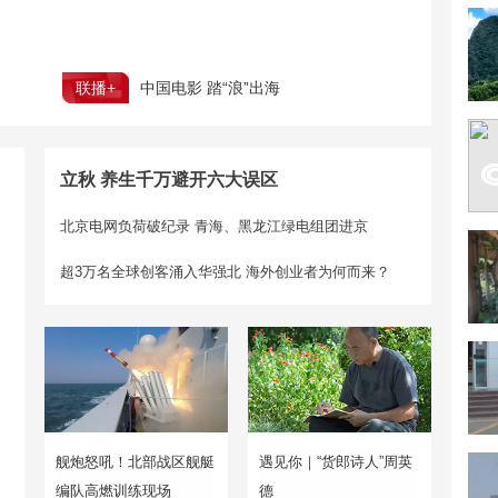
联播+
中国电影 踏“浪”出海
立秋 养生千万避开六大误区
北京电网负荷破纪录 青海、黑龙江绿电组团进京
超3万名全球创客涌入华强北 海外创业者为何而来？
舰炮怒吼！北部战区舰艇
遇见你｜“货郎诗人”周英
编队高燃训练现场
德