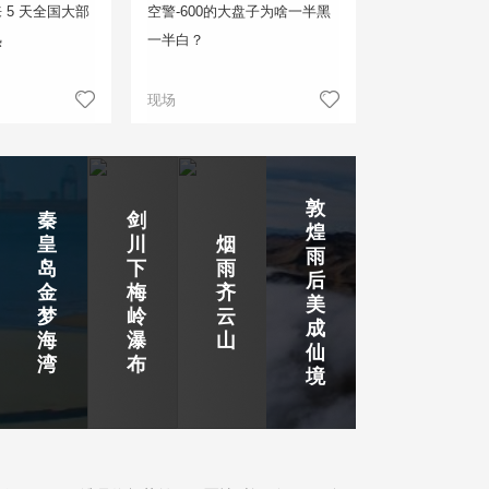
 5 天全国大部
空警-600的大盘子为啥一半黑
热
一半白？
现场
敦
秦
剑
煌
皇
川
烟
雨
岛
下
雨
后
金
梅
齐
美
梦
岭
云
成
海
瀑
山
仙
湾
布
境