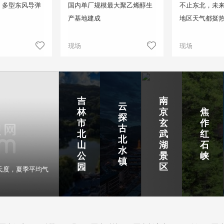
！多型东风导弹
国内单厂规模最大聚乙烯醇生
不止东北，未来
产基地建成
地区天气都挺
现场
现场
吉
南
云
林
京
焦
探
市
玄
作
古
北
武
红
北
山
湖
石
水
公
景
峡
镇
园
区
氏度，夏季平均气