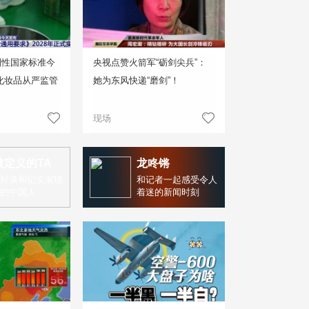
制性国家标准今
央视点赞火箭军“砺剑尖兵”：
化妆品从严监管
她为东风快递“磨剑”！
现场
被定义的TA
龙咚锵
对谈和纪实展现
和记者一起感受令人
的中国人
着迷的新闻时刻