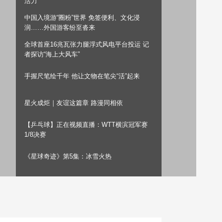
活力
艺术
汽车
数智
5G
产业+
中国入境游“圈粉”世界 免签便利、文化浸
润……外国游客纷至沓来
时尚
天气
才艺
网展
央央好物
全球首座16兆瓦张力腿浮式风电平台投运 记
者探访“海上大风车”
手握尺笔绘千年 他让文物在笔尖“活”起来
星火成炬｜友谊这篇章 路漫同相依
【乒乓球】正在视频直播：WTT横滨冠军赛
1/8决赛
《星球奇迹》第5集：冰雪火热