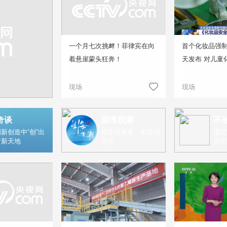
一个月七次挑衅！菲律宾在向
首个化妆品强
着悬崖蒙头狂奔！
天发布 对儿童
现场
现场
奇谈
望海观潮
不
新创造中“创”出
观全球趣事，察世间
通过
片新天地
百态
真实