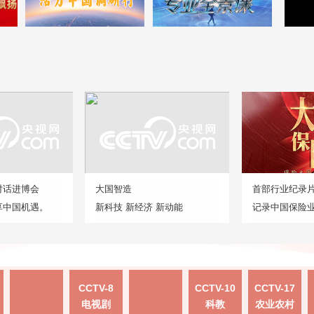
对话进博会
大国智造
首部行业纪录
享中国机遇。
新科技 新经济 新动能
记录中国保险
CCTV-8
CCTV-10
CCTV-17
电视剧
科教
农业农村