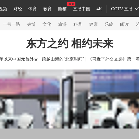
视频
财经
体育
教育
熊猫
直播中国
4K
CCTV.直播
a
中国领导人
节目单
English
听音
Монгол
央视快评
微视频
习式妙语
主持人
下载央视影音
热解读
天天学习
一带一路
央博
文化
旅游
科普
健康
乐龄
阅读
东方之约 相约未来
录
纪录片网
国家大剧院
大型活动
年以来中国元首外交 |
跨越山海的“北京时间” |
《习近平外交文选》第一
科技
法治
文娱
人物
公益
图片
习
习式妙语
央视快评
央视网评
光华锐评
锋面
熊猫频道
VR/AR
4K专区
全景新闻
新兵请入列
人生第一次
人生第二次
26年冬奥会
CBA
NBA
中超
国足
国际足球
网球
综合
会
体育江湖
文化体育
冰雪道路
足球道路