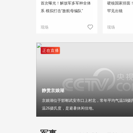
首次曝光！解放军多军种全体
硬核国家排面
系 模拟打击“敌航母编队”
罕见出镜
现场
现场
正在直播
静赏京娘湖
京娘湖位于邯郸武安市口上村北，常年平均气温19摄
温26摄氏度，是避暑休闲佳地。