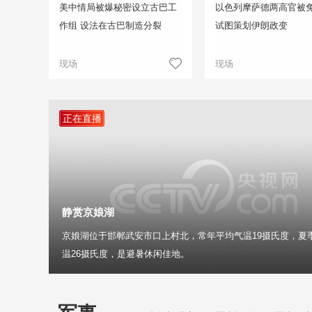
美中情局被爆秘密设立古巴工
以色列摩萨德两高官被免
作组 设法在古巴制造分裂
试图策划伊朗政变
现场
现场
正在直播
静赏京娘湖
京娘湖位于邯郸武安市口上村北，常年平均气温19摄氏度，夏
温26摄氏度，是避暑休闲佳地。