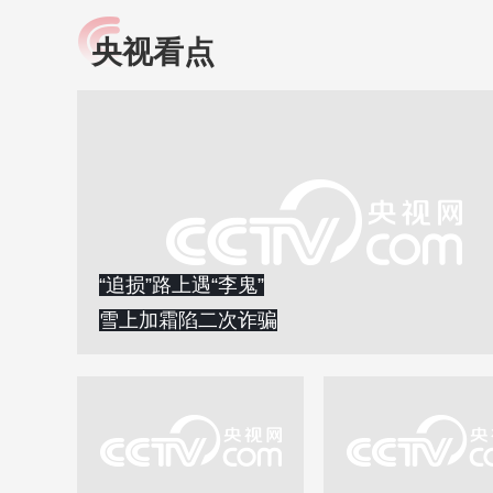
央视看点
小央视频
全民健康
央视网原创视频子品牌，
提高全民健康素养水
以更加贴近年轻人的视
助力“健康中国2030”
角，有趣、有料、有故事
略。央视网《全民健
的方式解读时代。
康》，向所有人分享
知识！
“追损”路上遇“李鬼”
雪上加霜陷二次诈骗