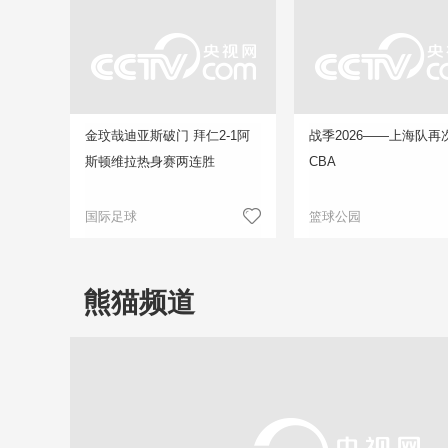
金玟哉迪亚斯破门 拜仁2-1阿
战季2026——上海队再
斯顿维拉热身赛两连胜
CBA
国际足球
篮球公园
熊猫频道