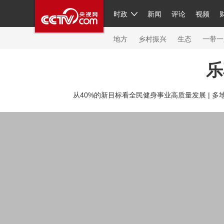
时政
新闻
评论
视频
人民领袖习近平
直播
繁体
片库
海外频道
栏目大全
联播+
iPanda
中国领
节目单
Engl
地方
乡村振兴
生态
一带一
乐
总台春晚
网络春晚
共产党员网
秧纪录
纪
从40%的新目标看全民健身事业高质量发展 |
多地
新闻
国内
国际
评论
经济
军事
科技
人民领袖习近平
联播+
热解读
天天学习
习
视频
小央视频
小央直播
直播中国
熊猫频
现场
前线
比划
快看
蓝海中国
新兵请入
体育
直播
竞猜
2026年世界杯
2026年冬奥
VIP会员
CCTV奥林匹克频道
生活体育大会
体