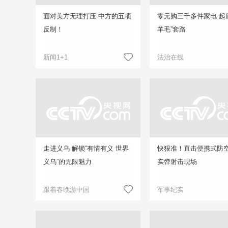
面对美方无理打压 中方的五项
零元购三千多件家电 起
反制！
羊毛”套路
新闻1+1
法治在线
走进义乌 解锁“有情有义 世界
快狠准！直击便携式防
义乌”的无限魅力
实弹射击现场
跟着春晚游中国
军事纪实