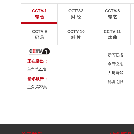
暑期出游 乐享美好时光
重庆梁平：优质
CCTV-1
CCTV-2
CCTV-3
炎炎夏日，暑期旅游热度持续攀升。人们亲近山水，
8月6日，重庆梁平星
综 合
财 经
综 艺
拥抱自然，在旅途中放松身心、增长见识。
熟，田园与村庄、道路
CCTV-9
CCTV-10
CCTV-11
纪 录
科 教
戏 曲
新闻联播
正在播出：
今日说法
主角第21集
人与自然
精彩预告：
秘境之眼
主角第22集