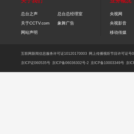
关于我们
业务概况
总台之声
总台总经理室
央视网
关于CCTV.com
象舞广告
央视影音
网站声明
移动传媒
互联网新闻信息服务许可证10120170003
网上传播视听节目许可证号01
京ICP证060535号
京ICP备06036302号-2
京ICP备10003349号
京IC