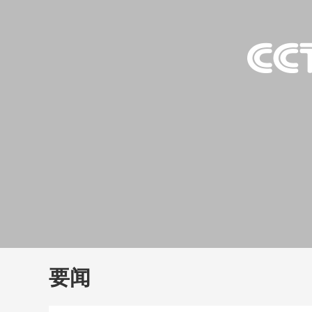
财经
教育
乡村振兴
生态环境
一带一路
大国智造
大国展会
大国保险
云顶对话
云
CCTV.节目官网
直播
节目单
栏目
片库
要闻