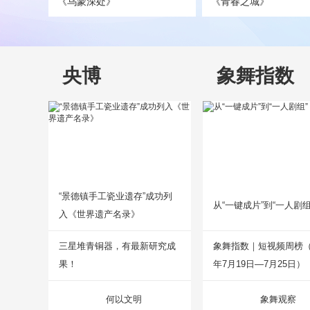
《乌蒙深处》
《青春之城》
央博
象舞指数
“景德镇手工瓷业遗存”成功列
从“一键成片”到“一人剧组
入《世界遗产名录》
三星堆青铜器，有最新研究成
象舞指数｜短视频周榜（2
果！
年7月19日—7月25日）
何以文明
象舞观察