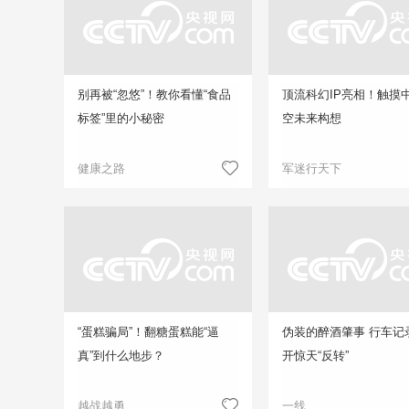
别再被“忽悠”！教你看懂“食品
顶流科幻IP亮相！触摸
标签”里的小秘密
空未来构想
健康之路
军迷行天下
“蛋糕骗局”！翻糖蛋糕能“逼
伪装的醉酒肇事 行车记
真”到什么地步？
开惊天“反转”
越战越勇
一线