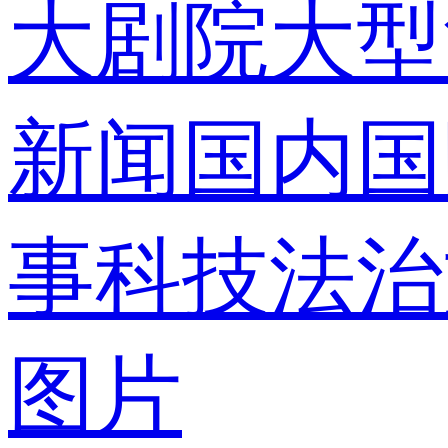
大剧院
大型
录
新闻
国内
国
事
科技
法治
使用合作网
图片