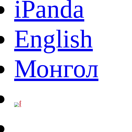
iPanda
English
Монгол