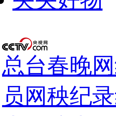
下次自动
录
总台春晚
网
员网
秧纪录
登