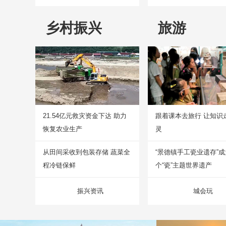
乡村振兴
旅游
21.54亿元救灾资金下达 助力
跟着课本去旅行 让知识
恢复农业生产
灵
从田间采收到包装存储 蔬菜全
“景德镇手工瓷业遗存”
程冷链保鲜
个“瓷”主题世界遗产
振兴资讯
城会玩