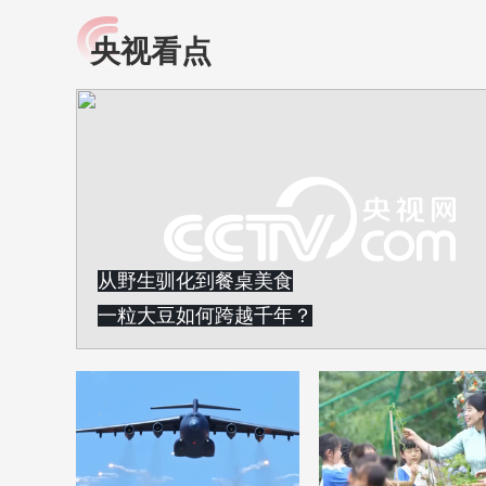
央视看点
小央视频
全民健康
央视网原创视频子品牌，
提高全民健康素养水
以更加贴近年轻人的视
助力“健康中国2030”
角，有趣、有料、有故事
略。央视网《全民健
的方式解读时代。
康》，向所有人分享
知识！
从野生驯化到餐桌美食
一粒大豆如何跨越千年？