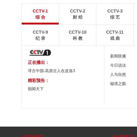
“空中校车”托举云端求学路
四川眉山：瓦屋
CCTV-1
CCTV-2
CCTV-3
二号悬崖电梯“扶摇梯”近日正式投运，将山乡学子单
瓦屋山雄浑平顶与峨眉
综 合
财 经
综 艺
程3个多小时的求学路缩减至30分钟。
熠生辉。
CCTV-9
CCTV-10
CCTV-11
纪 录
科 教
戏 曲
新闻联播
正在播出：
今日说法
寻古中国-高原古人在皮洛3
人与自然
精彩预告：
秘境之眼
朝闻天下