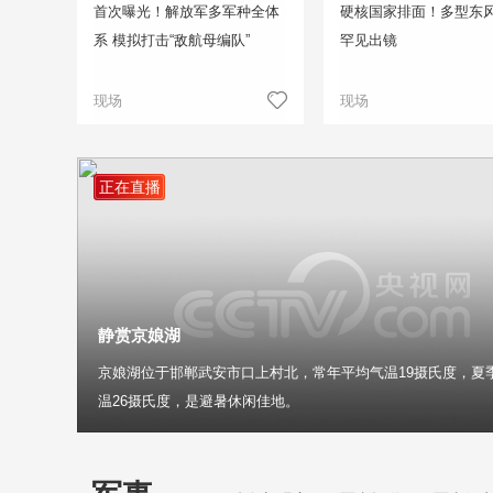
首次曝光！解放军多军种全体
硬核国家排面！多型东
系 模拟打击“敌航母编队”
罕见出镜
现场
现场
正在直播
静赏京娘湖
京娘湖位于邯郸武安市口上村北，常年平均气温19摄氏度，夏
温26摄氏度，是避暑休闲佳地。