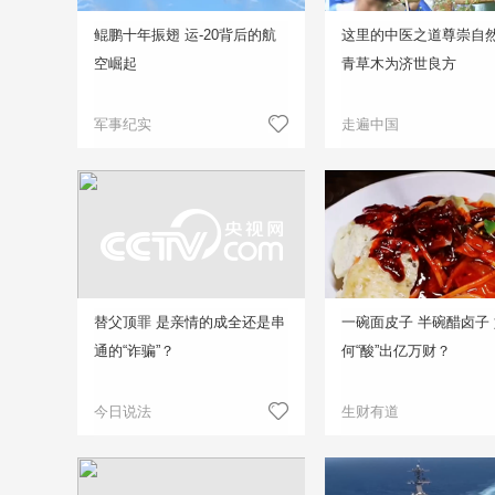
鲲鹏十年振翅 运-20背后的航
这里的中医之道尊崇自然
空崛起
青草木为济世良方
军事纪实
走遍中国
替父顶罪 是亲情的成全还是串
一碗面皮子 半碗醋卤子
通的“诈骗”？
何“酸”出亿万财？
今日说法
生财有道