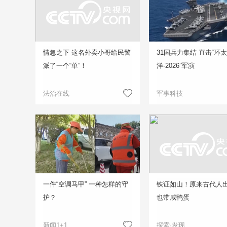
情急之下 这名外卖小哥给民警
31国兵力集结 直击“环
派了一个“单”！
洋-2026”军演
法治在线
军事科技
一件“空调马甲” 一种怎样的守
铁证如山！原来古代人
护？
也带咸鸭蛋
新闻1+1
探索·发现