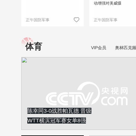
动增强对美威慑
正午国防军事
正午国防军事
体育
VIP会员
奥林匹克
陈幸同3-0战胜帕瓦德 晋级
WTT横滨冠军赛女单8强