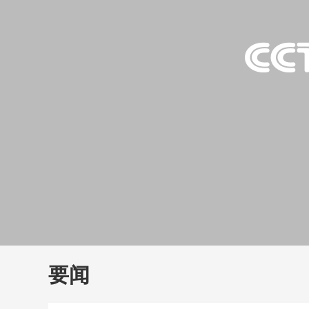
财经
教育
乡村振兴
生态环境
一带一路
大国智造
大国展会
大国保险
云顶对话
云
CCTV.节目官网
直播
节目单
栏目
片库
要闻