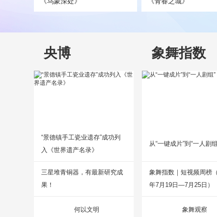
《乌蒙深处》
《青春之城》
央博
象舞指数
“景德镇手工瓷业遗存”成功列
从“一键成片”到“一人剧组
入《世界遗产名录》
三星堆青铜器，有最新研究成
象舞指数｜短视频周榜（2
果！
年7月19日—7月25日）
何以文明
象舞观察