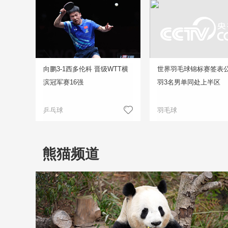
向鹏3-1西多伦科 晋级WTT横
世界羽毛球锦标赛签表公
滨冠军赛16强
羽3名男单同处上半区
乒乓球
羽毛球
熊猫频道