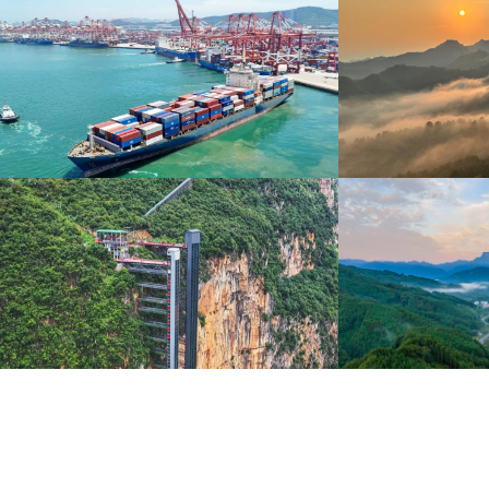
青岛港今年新辟16条国际航线
河北承德：金山
8月5日，“科伦坡”轮缓缓驶离山东港口青岛港前湾联
8月6日，河北承德，
合集装箱码头。
下，呈现出雄浑壮阔的