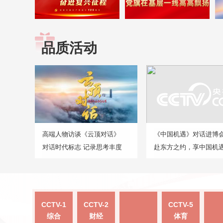
品质活动
高端人物访谈《云顶对话》
《中国机遇》对话进博
对话时代标志 记录思考丰度
赴东方之约，享中国机
CCTV-1
CCTV-2
CCTV-5
综合
财经
体育