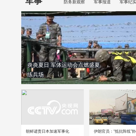
军事
防务新观察
军事报道
军事纪
炎炎夏日 军体运动会点燃盛夏
练兵场
朝鲜谴责日本加速军事化
伊朗官员：“抵抗阵线”