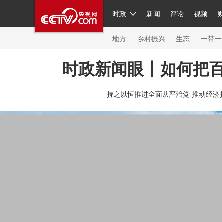
时政
新闻
评论
视频
人民领袖习近平
直播
繁体
片库
海外频道
栏目大全
联播+
iPanda
中国领
节目单
Engl
地方
乡村振兴
生态
一带一
时政新闻眼丨如何把
总台春晚
网络春晚
共产党员网
秧纪录
纪
持之以恒推进全面从严治党 推动经济
新闻
国内
国际
评论
经济
军事
科技
人民领袖习近平
联播+
热解读
天天学习
习
视频
小央视频
小央直播
直播中国
熊猫频
现场
前线
比划
快看
蓝海中国
新兵请入
体育
直播
竞猜
2026年世界杯
2026年冬奥
VIP会员
CCTV奥林匹克频道
生活体育大会
体