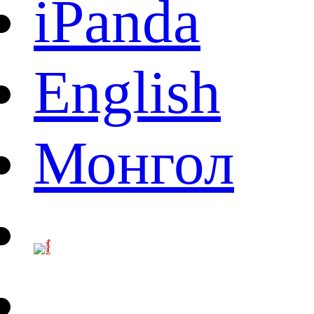
iPanda
English
Монгол