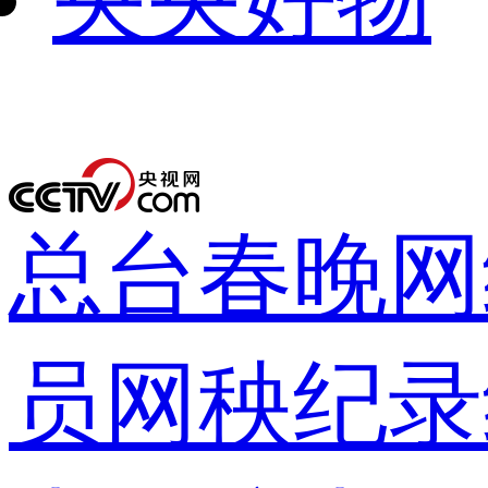
下次自动
录
总台春晚
网
员网
秧纪录
登