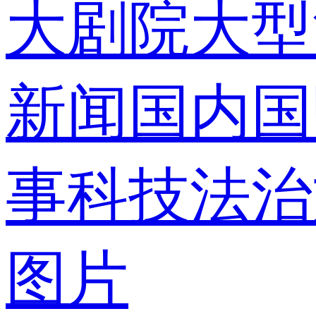
大剧院
大型
录
新闻
国内
国
事
科技
法治
使用合作网
图片