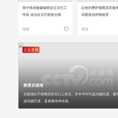
美中情局被爆秘密设立古巴工
以色列摩萨德两高官被免
作组 设法在古巴制造分裂
试图策划伊朗政变
现场
现场
正在直播
静赏京娘湖
京娘湖位于邯郸武安市口上村北，常年平均气温19摄氏度，夏
温26摄氏度，是避暑休闲佳地。