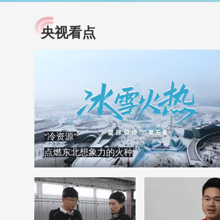
央视看点
小央视频
全民健康
央视网原创视频子品牌，
提高全民健康素养水
以更加贴近年轻人的视
助力“健康中国2030”
角，有趣、有料、有故事
略。央视网《全民健
的方式解读时代。
康》，向所有人分享
知识！
“冷资源”
点燃东北想象力的火种