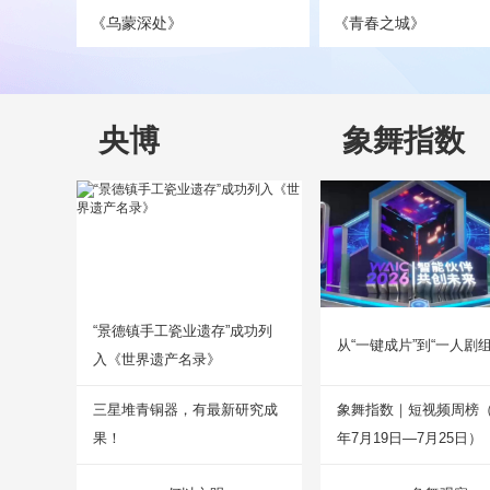
《乌蒙深处》
《青春之城》
央博
象舞指数
“景德镇手工瓷业遗存”成功列
从“一键成片”到“一人剧组
入《世界遗产名录》
三星堆青铜器，有最新研究成
象舞指数｜短视频周榜（2
果！
年7月19日—7月25日）