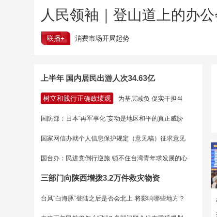
人民领袖｜登山道上的办公
联播+
消费市场开局起势
上半年 国内居民出游人次34.63亿
树立和践行正确政绩观
为基层减负 促实干担当
国防部：日本“再军事化”妄动是地区和平的真正威胁
国家网信办就个人信息保护规定（意见稿）征求意见
国台办：民进党倒行逆施 锁不住台湾青年求发展的心
三部门向陕西增拨3.2万件救灾物资
台风“白海豚”登陆之后是否会北上 将影响哪些地方？