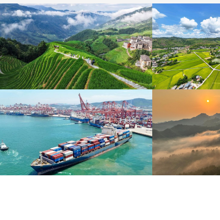
暑期出游 乐享美好时光
重庆梁平：优质
炎炎夏日，暑期旅游热度持续攀升。人们亲近山水，
8月6日，重庆梁平星
拥抱自然，在旅途中放松身心、增长见识。
熟，田园与村庄、道路