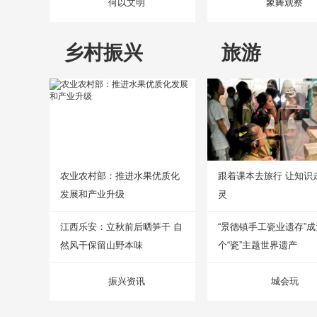
何以文明
象舞观察
乡村振兴
旅游
农业农村部：推进水果优质化
跟着课本去旅行 让知识
发展和产业升级
灵
江西乐安：立秋前后晒笋干 自
“景德镇手工瓷业遗存”
然风干保留山野本味
个“瓷”主题世界遗产
振兴资讯
城会玩