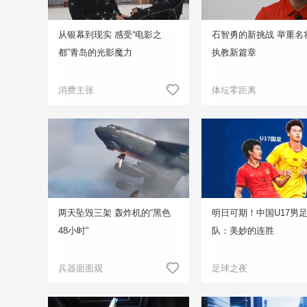
从银幕到现实 感受“电影之
石智勇的新挑战 举重名
都”青岛的光影魔力
执教新篇章
消费主张
体坛零距离
两天坠毁三架 轰炸机的“黑色
明日可期！中国U17男
48小时”
队：美妙的连胜
兵器面面观
足球之夜