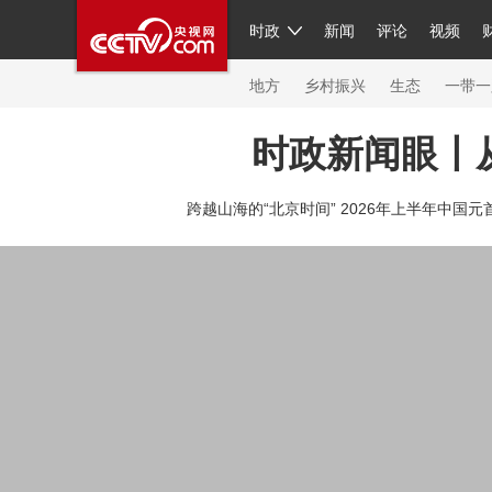
时政
新闻
评论
视频
人民领袖习近平
直播
繁体
片库
海外频道
栏目大全
联播+
iPanda
中国领
节目单
Engl
地方
乡村振兴
生态
一带一
时政新闻眼丨
总台春晚
跨越山海的“北京时间” 2026年上半年中国元
新闻
人民领袖
视频
现场
体育
VIP会员