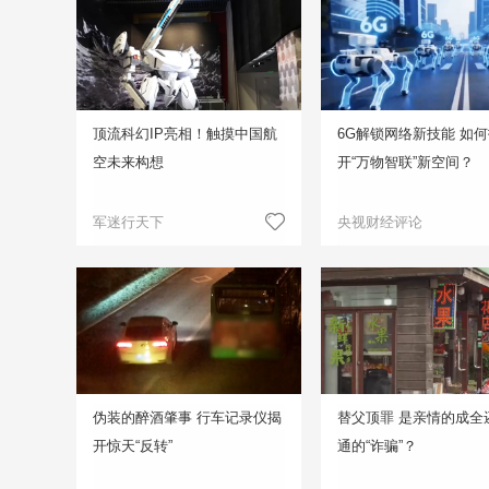
顶流科幻IP亮相！触摸中国航
6G解锁网络新技能 如
空未来构想
开“万物智联”新空间？
军迷行天下
央视财经评论
伪装的醉酒肇事 行车记录仪揭
替父顶罪 是亲情的成全
开惊天“反转”
通的“诈骗”？