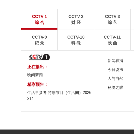
青岛港今年新辟16条国际航线
河北承德：金山
CCTV-1
CCTV-2
CCTV-3
8月5日，“科伦坡”轮缓缓驶离山东港口青岛港前湾联
8月6日，河北承德，
综 合
财 经
综 艺
合集装箱码头。
下，呈现出雄浑壮阔的
CCTV-9
CCTV-10
CCTV-11
纪 录
科 教
戏 曲
新闻联播
正在播出：
今日说法
晚间新闻
人与自然
精彩预告：
秘境之眼
生活早参考-特别节目（生活圈）2026-
214