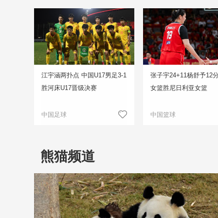
江宇涵两扑点 中国U17男足3-1
张子宇24+11杨舒予12
胜河床U17晋级决赛
女篮胜尼日利亚女篮
中国足球
中国篮球
熊猫频道