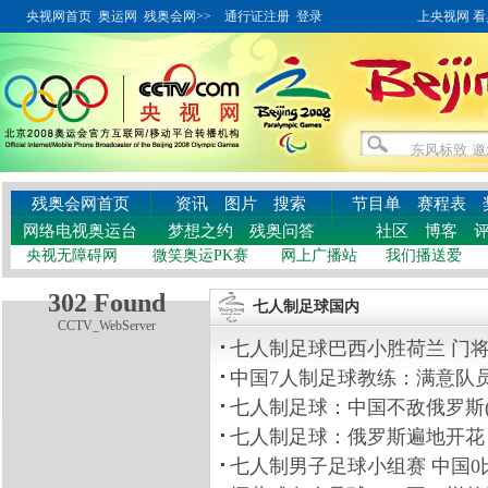
央视网首页
奥运网
残奥会网>>
通行证注册
登录
上央视网 看奥
残奥会网首页
资讯
图片
搜索
节目单
赛程表
网络电视奥运台
梦想之约
残奥问答
社区
博客
央视无障碍网
微笑奥运PK赛
网上广播站
我们播送爱
302 Found
七人制足球国内
CCTV_WebServer
七人制足球巴西小胜荷兰 门将称防守
中国7人制足球教练：满意队员表现 
七人制足球：中国不敌俄罗斯(组图)[
七人制足球：俄罗斯遍地开花 中国队
七人制男子足球小组赛 中国0比6负于