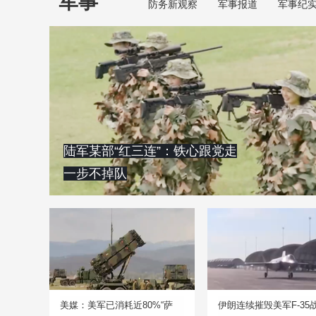
军事
防务新观察
军事报道
军事纪
陆军某部“红三连”：铁心跟党走
一步不掉队
美媒：美军已消耗近80%“萨
伊朗连续摧毁美军F-35