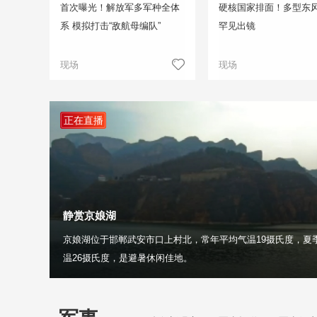
首次曝光！解放军多军种全体
硬核国家排面！多型东
系 模拟打击“敌航母编队”
罕见出镜
现场
现场
正在直播
静赏京娘湖
京娘湖位于邯郸武安市口上村北，常年平均气温19摄氏度，夏
温26摄氏度，是避暑休闲佳地。