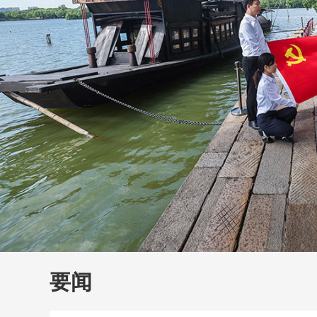
财经
教育
乡村振兴
生态环境
一带一路
大国智造
大国展会
大国保险
云顶对话
云
CCTV.节目官网
直播
节目单
栏目
片库
要闻