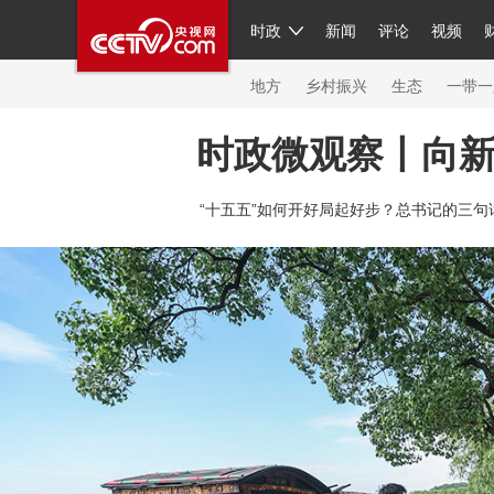
时政
新闻
评论
视频
人民领袖习近平
直播
繁体
片库
海外频道
栏目大全
联播+
iPanda
中国领
节目单
Engl
地方
乡村振兴
生态
一带一
时政微观察丨向
总台春晚
网络春晚
共产党员网
秧纪录
纪
“十五五”如何开好局起好步？总书记的三句
新闻
国内
国际
评论
经济
军事
科技
人民领袖习近平
联播+
热解读
天天学习
习
视频
小央视频
小央直播
直播中国
熊猫频
现场
前线
比划
快看
蓝海中国
新兵请入
体育
直播
竞猜
2026年世界杯
2026年冬奥
VIP会员
CCTV奥林匹克频道
生活体育大会
体