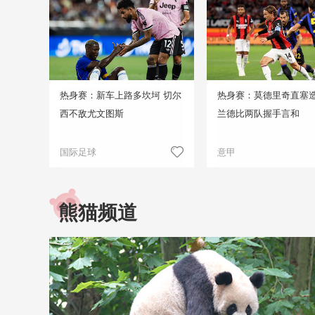
热身赛：新车上路多坎坷 切尔
热身赛：莫德里奇直塞造
西不敌尤文图斯
兰德比两队握手言和
国际足球
意甲
熊猫频道