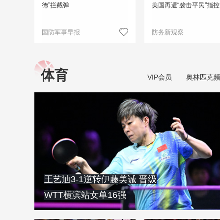
德”拦截弹
美国再遭“袭击平民”指控
国防军事早报
防务新观察
体育
VIP会员
奥林匹克
王艺迪3‑1逆转伊藤美诚 晋级
WTT横滨站女单16强