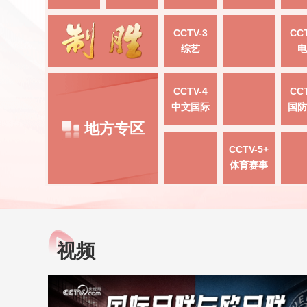
CCTV-3
CCT
综艺
电
CCTV-4
CCT
中文国际
国防
地方专区
CCTV-5+
体育赛事
视频