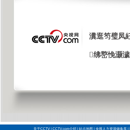
瀵逛笉璧凤
绋嶅悗灏
关于CCTV
|
CCTV.com介绍
|
站点地图
|
央视人力资源储备库
|