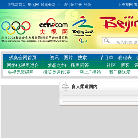
央视网首页
奥运网
残奥会网>>
通行证注册
登录
上央视网 看奥
残奥会网首页
资讯
图片
搜索
节目单
赛程表
网络电视奥运台
梦想之约
残奥问答
社区
博客
央视无障碍网
微笑奥运PK赛
网上广播站
我们播送爱
盲人柔道国内