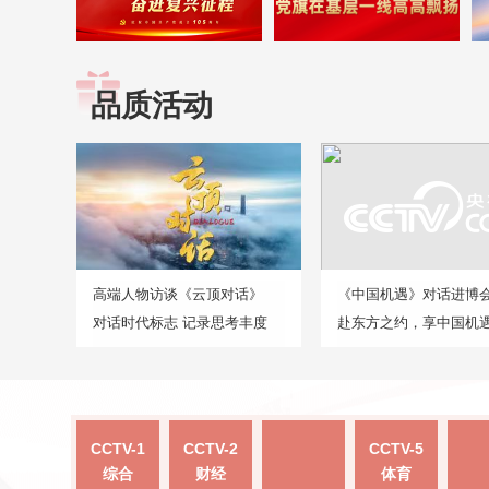
品质活动
高端人物访谈《云顶对话》
《中国机遇》对话进博
对话时代标志 记录思考丰度
赴东方之约，享中国机
CCTV-1
CCTV-2
CCTV-5
综合
财经
体育