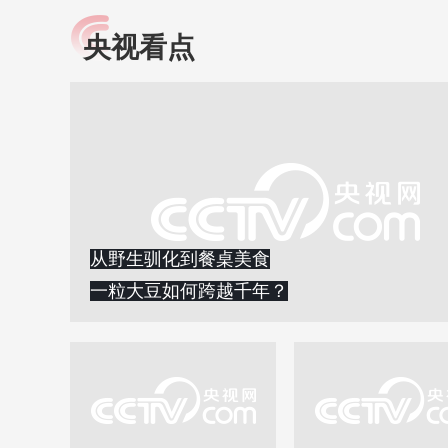
央视看点
小央视频
全民健康
央视网原创视频子品牌，
提高全民健康素养水
以更加贴近年轻人的视
助力“健康中国2030”
角，有趣、有料、有故事
略。央视网《全民健
的方式解读时代。
康》，向所有人分享
知识！
从野生驯化到餐桌美食
一粒大豆如何跨越千年？