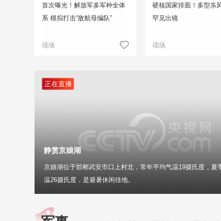
首次曝光！解放军多军种全体
硬核国家排面！多型东
系 模拟打击“敌航母编队”
罕见出镜
现场
现场
正在直播
静赏京娘湖
京娘湖位于邯郸武安市口上村北，常年平均气温19摄氏度，夏
温26摄氏度，是避暑休闲佳地。