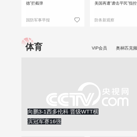
德”拦截弹
美国再遭“袭击平民”指控
国防军事早报
防务新观察
体育
VIP会员
奥林匹克
向鹏3-1西多伦科 晋级WTT横
滨冠军赛16强