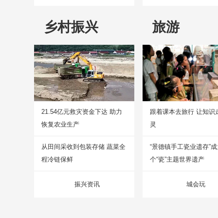
乡村振兴
旅游
21.54亿元救灾资金下达 助力
跟着课本去旅行 让知识
恢复农业生产
灵
从田间采收到包装存储 蔬菜全
“景德镇手工瓷业遗存”
程冷链保鲜
个“瓷”主题世界遗产
振兴资讯
城会玩