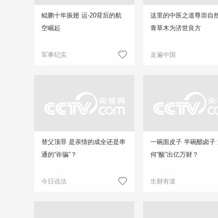
鲲鹏十年振翅 运-20背后的航
这里的中医之道尊崇自然
空崛起
青草木为济世良方
军事纪实
走遍中国
替父顶罪 是亲情的成全还是串
一碗面皮子 半碗醋卤子
通的“诈骗”？
何“酸”出亿万财？
今日说法
生财有道