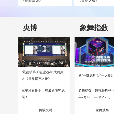
《乌蒙深处》
《青春之城》
央博
象舞指数
“景德镇手工瓷业遗存”成功列
从“一键成片”到“一人剧组
入《世界遗产名录》
三星堆青铜器，有最新研究成
象舞指数｜短视频周榜（2
果！
年7月19日—7月25日）
何以文明
象舞观察