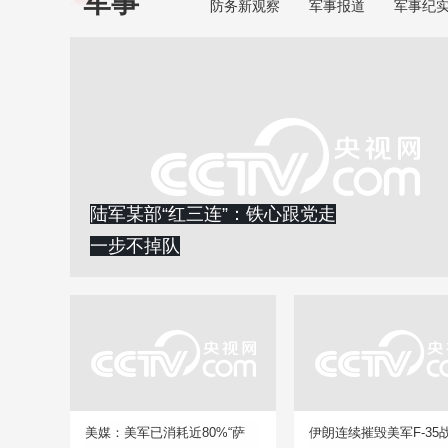
军事
防务新观察
军事报道
军事纪
陆军某部“红三连”：铁心跟党走
一步不掉队
美媒：美军已消耗近80%“萨
伊朗连续摧毁美军F-35