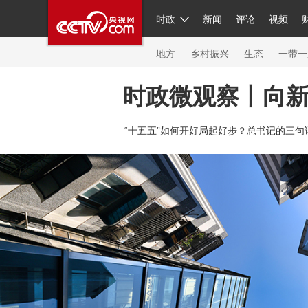
时政
新闻
评论
视频
人民领袖习近平
直播
繁体
片库
海外频道
栏目大全
联播+
iPanda
中国领
节目单
Engl
地方
乡村振兴
生态
一带一
时政微观察丨向
总台春晚
网络春晚
共产党员网
秧纪录
纪
“十五五”如何开好局起好步？总书记的三句
新闻
国内
国际
评论
经济
军事
科技
人民领袖习近平
联播+
热解读
天天学习
习
视频
小央视频
小央直播
直播中国
熊猫频
现场
前线
比划
快看
蓝海中国
新兵请入
体育
直播
竞猜
2026年世界杯
2026年冬奥
VIP会员
CCTV奥林匹克频道
生活体育大会
体