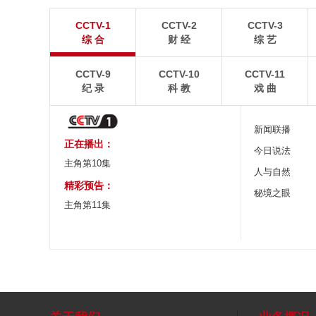
“空中校车”托举云端求学路
四川眉山：瓦屋
CCTV-1
CCTV-2
CCTV-3
二号悬崖电梯“扶摇梯”近日正式投运，将山乡学子单
瓦屋山雄浑平顶与峨眉
综 合
财 经
综 艺
程3个多小时的求学路缩减至30分钟。
熠生辉。
CCTV-9
CCTV-10
CCTV-11
纪 录
科 教
戏 曲
新闻联播
正在播出：
今日说法
主角第10集
人与自然
精彩预告：
秘境之眼
主角第11集