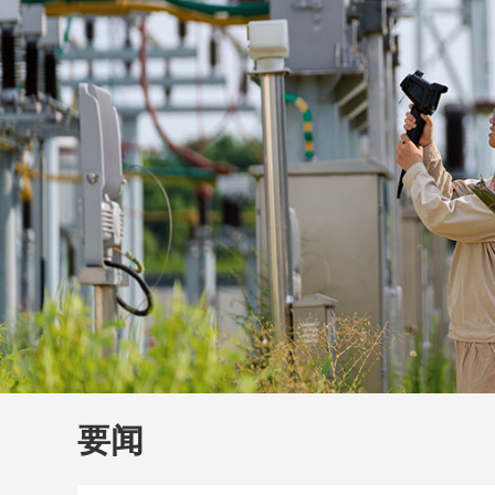
财经
教育
乡村振兴
生态环境
一带一路
大国智造
大国展会
大国保险
云顶对话
云
CCTV.节目官网
直播
节目单
栏目
片库
要闻