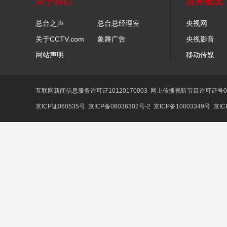
关于我们
业务概况
总台之声
总台总经理室
央视网
关于CCTV.com
象舞广告
央视影音
网站声明
移动传媒
互联网新闻信息服务许可证10120170003
网上传播视听节目许可证号01
京ICP证060535号
京ICP备06036302号-2
京ICP备10003349号
京IC