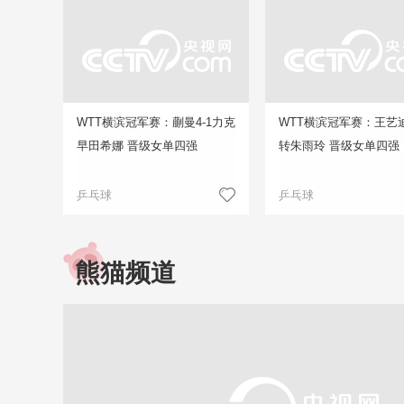
WTT横滨冠军赛：蒯曼4-1力克
WTT横滨冠军赛：王艺迪
早田希娜 晋级女单四强
转朱雨玲 晋级女单四强
乒乓球
乒乓球
熊猫频道