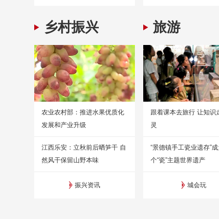
乡村振兴
旅游
农业农村部：推进水果优质化
跟着课本去旅行 让知识
发展和产业升级
灵
江西乐安：立秋前后晒笋干 自
“景德镇手工瓷业遗存”
然风干保留山野本味
个“瓷”主题世界遗产
振兴资讯
城会玩