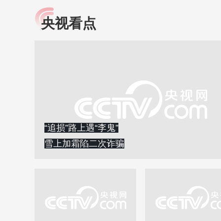
央视看点
小央视频
全民健康
央视网原创视频子品牌，
提高全民健康素养水
以更加贴近年轻人的视
助力“健康中国2030”
角，有趣、有料、有故事
略。央视网《全民健
的方式解读时代。
康》，向所有人分享
知识！
“追损”路上遇“李鬼”
雪上加霜陷二次诈骗