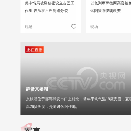
美中情局被爆秘密设立古巴工
以色列摩萨德两高官被免
作组 设法在古巴制造分裂
试图策划伊朗政变
现场
现场
正在直播
静赏京娘湖
京娘湖位于邯郸武安市口上村北，常年平均气温19摄氏度，夏
温26摄氏度，是避暑休闲佳地。