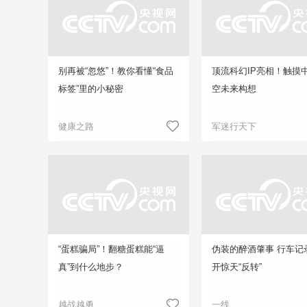
别再被“忽悠”！教你看懂“食品
顶流科幻IP亮相！触摸
标签”里的小秘密
空未来构想
健康之路
军迷行天下
“蛋糕骗局”！翻糖蛋糕能“逼
伪装的醉酒肇事 行车记
真”到什么地步？
开惊天“反转”
越战越勇
一线