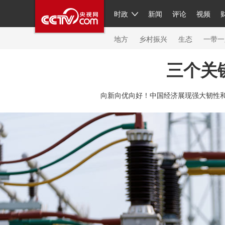
时政
新闻
评论
视频
人民领袖习近平
直播
繁体
片库
海外频道
栏目大全
联播+
iPanda
中国领
节目单
Engl
地方
乡村振兴
生态
一带一
三个关
总台春晚
网络春晚
共产党员网
秧纪录
纪
向新向优向好！中国经济展现强大韧性和
新闻
国内
国际
评论
经济
军事
科技
人民领袖习近平
联播+
热解读
天天学习
习
视频
小央视频
小央直播
直播中国
熊猫频
现场
前线
比划
快看
蓝海中国
新兵请入
体育
直播
竞猜
2026年世界杯
2026年冬奥
VIP会员
CCTV奥林匹克频道
生活体育大会
体