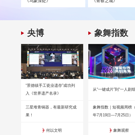
《乌蒙深处》
《青春之城》
央博
象舞指数
“景德镇手工瓷业遗存”成功列
从“一键成片”到“一人剧组
入《世界遗产名录》
三星堆青铜器，有最新研究成
象舞指数｜短视频周榜（2
果！
年7月19日—7月25日）
何以文明
象舞观察