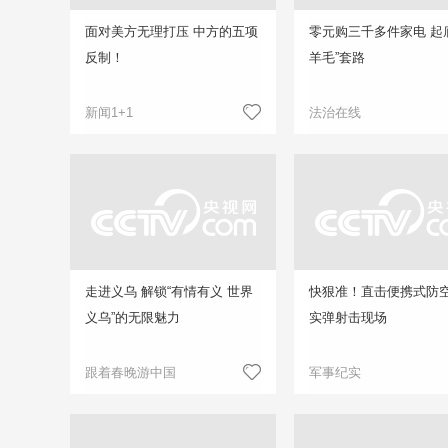
面对美方无理打压 中方的五项
零元购三千多件家电 起
反制！
羊毛”套路
新闻1+1
法治在线
走进义乌 解锁“有情有义 世界
快狠准！直击便携式防
义乌”的无限魅力
实弹射击现场
跟着春晚游中国
军事纪实