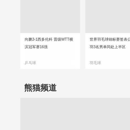
向鹏3-1西多伦科 晋级WTT横
世界羽毛球锦标赛签表公
滨冠军赛16强
羽3名男单同处上半区
乒乓球
羽毛球
熊猫频道