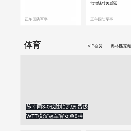
动增强对美威慑
正午国防军事
正午国防军事
体育
VIP会员
奥林匹克
陈幸同3-0战胜帕瓦德 晋级
WTT横滨冠军赛女单8强