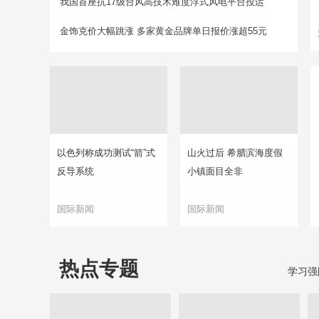
我国首座抗17级台风高技术难度浮式风电平台投运
金饰克价大幅跳涨 多家黄金品牌单日报价涨超55元
以色列称成功测试“箭”式
山火过后 希腊滨海度假
反导系统
小镇面目全非
国际新闻
国际新闻
热点专题
学习强