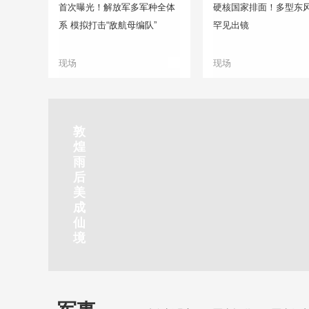
首次曝光！解放军多军种全体
硬核国家排面！多型东
系 模拟打击“敌航母编队”
罕见出镜
现场
现场
正在直播
敦
吉
南
秦
剑
云
煌
林
京
焦
皇
川
烟
探
雨
市
玄
作
岛
下
雨
古
后
北
武
红
金
梅
齐
北
美
山
湖
石
梦
岭
云
水
成
静赏京娘湖
公
景
峡
海
瀑
山
镇
仙
园
区
湾
布
京娘湖位于邯郸武安市口上村北，常年平均气温19摄氏度，夏
境
温26摄氏度，是避暑休闲佳地。