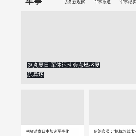
军事
防务新观察
军事报道
军事纪
炎炎夏日 军体运动会点燃盛夏
练兵场
朝鲜谴责日本加速军事化
伊朗官员：“抵抗阵线”