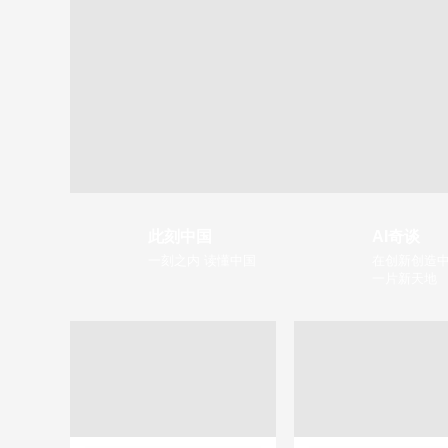
此刻中国
AI奇谈
一刻之内 读懂中国
在创新创造中
一片新天地