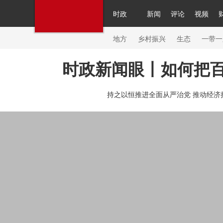
时政
新闻
评论
视频
人民领袖习近平
直播
繁体
片库
海外频道
栏目大全
联播+
iPanda
中国领
节目单
Engl
地方
乡村振兴
生态
一带一
时政新闻眼丨如何把
总台春晚
网络春晚
共产党员网
秧纪录
纪
持之以恒推进全面从严治党 推动经济
新闻
国内
国际
评论
经济
军事
科技
人民领袖习近平
联播+
热解读
天天学习
习
视频
小央视频
小央直播
直播中国
熊猫频
现场
前线
比划
快看
蓝海中国
新兵请入
体育
直播
竞猜
2026年世界杯
2026年冬奥
VIP会员
CCTV奥林匹克频道
生活体育大会
体