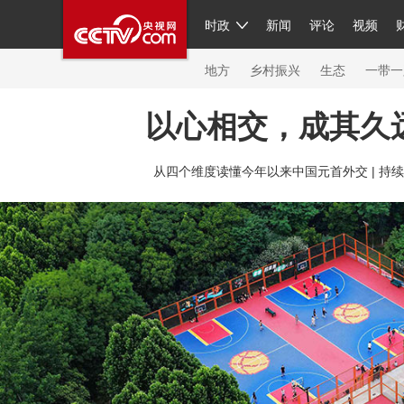
时政
新闻
评论
视频
人民领袖习近平
直播
繁体
片库
海外频道
栏目大全
联播+
iPanda
中国领
节目单
Engl
地方
乡村振兴
生态
一带一
以心相交，成其久
总台春晚
网络春晚
共产党员网
秧纪录
纪
从四个维度读懂今年以来中国元首外交 |
持续
新闻
国内
国际
评论
经济
军事
科技
人民领袖习近平
联播+
热解读
天天学习
习
视频
小央视频
小央直播
直播中国
熊猫频
现场
前线
比划
快看
蓝海中国
新兵请入
体育
直播
竞猜
2026年世界杯
2026年冬奥
VIP会员
CCTV奥林匹克频道
生活体育大会
体