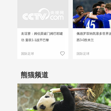
友谊赛：姆伯莫破门姆巴耶建
佩德罗双响凯塞多世界波
功 曼联1-1战平巴黎
西3-0胜米兰
国际足球
国际足球
熊猫频道