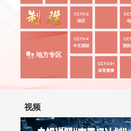
CCTV-3
CCT
综艺
电
CCTV-4
CCT
中文国际
国防
地方专区
CCTV-5+
体育赛事
视频