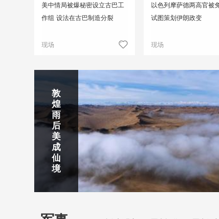
美中情局被爆秘密设立古巴工
以色列摩萨德两高官被免
作组 设法在古巴制造分裂
试图策划伊朗政变
现场
现场
正在直播
敦
吉
南
秦
剑
云
煌
林
京
焦
皇
川
烟
探
雨
市
玄
作
岛
下
雨
古
后
北
武
红
金
梅
齐
北
美
山
湖
石
梦
岭
云
水
成
静赏京娘湖
公
景
峡
海
瀑
山
镇
仙
园
区
湾
布
京娘湖位于邯郸武安市口上村北，常年平均气温19摄氏度，夏
境
温26摄氏度，是避暑休闲佳地。