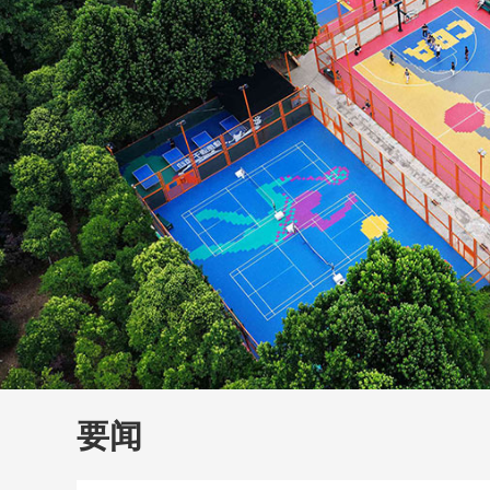
财经
教育
乡村振兴
生态环境
一带一路
大国智造
大国展会
大国保险
云顶对话
云
CCTV.节目官网
直播
节目单
栏目
片库
要闻