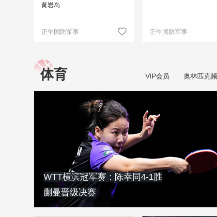
黄岩岛
正午国防军事
正午国防军事
体育
VIP会员
奥林匹克
WTT横滨冠军赛：陈幸同4-1胜
蒯曼晋级决赛