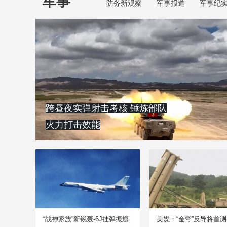
军事
防务新观察
军事报道
军事纪
跨昼夜实弹射击考核 锤炼部队
火力打击效能
“战神家族”新锐轰-6J挂弹振翅
美媒：“金穹”反导将首测