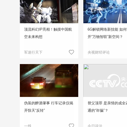
顶流科幻IP亮相！触摸中国航
6G解锁网络新技能 如
空未来构想
开“万物智联”新空间？
军迷行天下
央视财经评论
伪装的醉酒肇事 行车记录仪揭
替父顶罪 是亲情的成全
开惊天“反转”
通的“诈骗”？
一线
今日说法