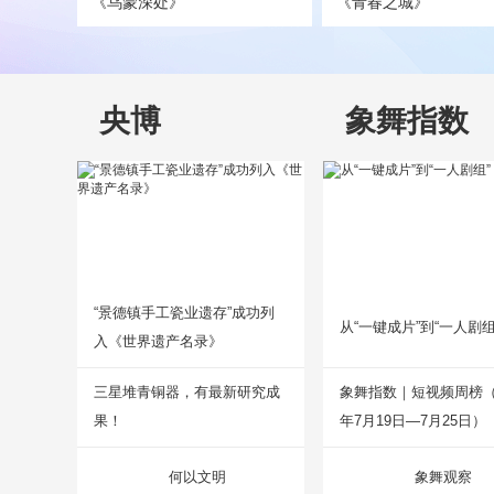
《乌蒙深处》
《青春之城》
央博
象舞指数
“景德镇手工瓷业遗存”成功列
从“一键成片”到“一人剧组
入《世界遗产名录》
三星堆青铜器，有最新研究成
象舞指数｜短视频周榜（2
果！
年7月19日—7月25日）
何以文明
象舞观察