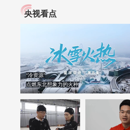
央视看点
小央视频
全民健康
央视网原创视频子品牌，
提高全民健康素养水
以更加贴近年轻人的视
助力“健康中国2030”
角，有趣、有料、有故事
略。央视网《全民健
的方式解读时代。
康》，向所有人分享
知识！
“冷资源”
点燃东北想象力的火种