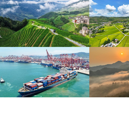
暑期出游 乐享美好时光
重庆梁平：优质
炎炎夏日，暑期旅游热度持续攀升。人们亲近山水，
8月6日，重庆梁平星
拥抱自然，在旅途中放松身心、增长见识。
熟，田园与村庄、道路