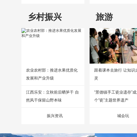
乡村振兴
旅游
农业农村部：推进水果优质化
跟着课本去旅行 让知识
发展和产业升级
灵
江西乐安：立秋前后晒笋干 自
“景德镇手工瓷业遗存”
然风干保留山野本味
个“瓷”主题世界遗产
振兴资讯
城会玩