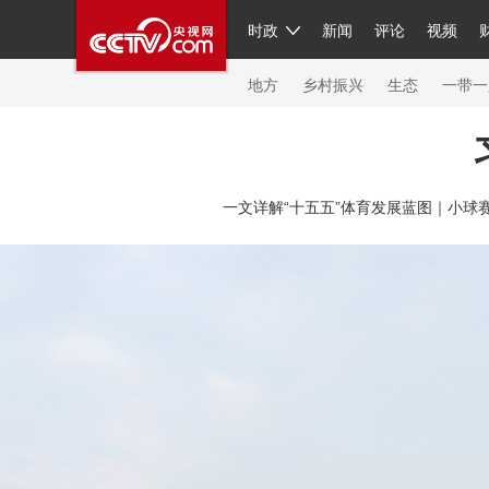
时政
新闻
评论
视频
人民领袖习近平
直播
繁体
片库
海外频道
栏目大全
联播+
iPanda
中国领
节目单
Engl
地方
乡村振兴
生态
一带一
总台春晚
网络春晚
共产党员网
秧纪录
纪
一文详解“十五五”体育发展蓝图｜
小球
新闻
国内
国际
评论
经济
军事
科技
人民领袖习近平
联播+
热解读
天天学习
习
视频
小央视频
小央直播
直播中国
熊猫频
现场
前线
比划
快看
蓝海中国
新兵请入
体育
直播
竞猜
2026年世界杯
2026年冬奥
VIP会员
CCTV奥林匹克频道
生活体育大会
体