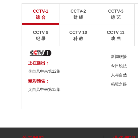
青岛港今年新辟16条国际航线
河北承德：金山
CCTV-1
CCTV-2
CCTV-3
8月5日，“科伦坡”轮缓缓驶离山东港口青岛港前湾联
8月6日，河北承德，
综 合
财 经
综 艺
合集装箱码头。
下，呈现出雄浑壮阔的
CCTV-9
CCTV-10
CCTV-11
纪 录
科 教
戏 曲
新闻联播
正在播出：
今日说法
兵自风中来第12集
人与自然
精彩预告：
秘境之眼
兵自风中来第13集