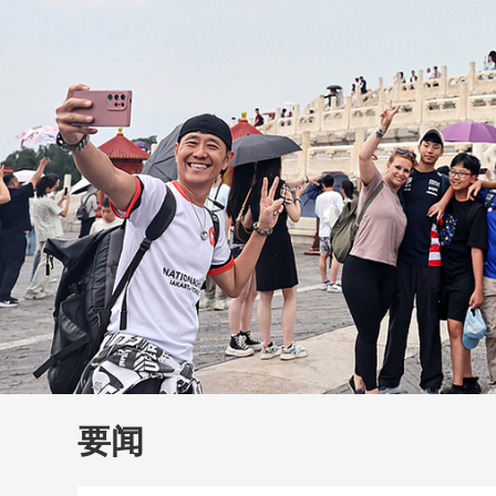
财经
教育
乡村振兴
生态环境
一带一路
大国智造
大国展会
大国保险
云顶对话
云
CCTV.节目官网
直播
节目单
栏目
片库
要闻