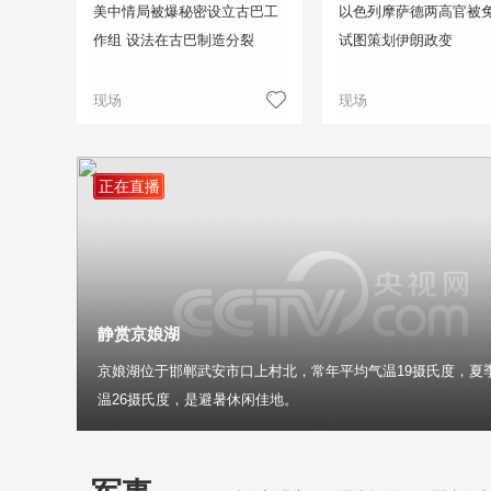
美中情局被爆秘密设立古巴工
以色列摩萨德两高官被免
作组 设法在古巴制造分裂
试图策划伊朗政变
现场
现场
正在直播
静赏京娘湖
京娘湖位于邯郸武安市口上村北，常年平均气温19摄氏度，夏
温26摄氏度，是避暑休闲佳地。