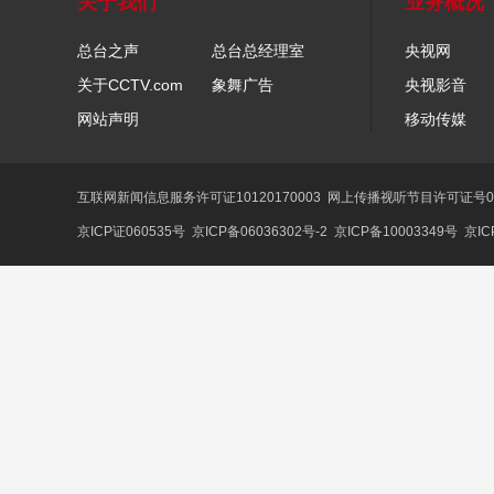
关于我们
业务概况
总台之声
总台总经理室
央视网
关于CCTV.com
象舞广告
央视影音
网站声明
移动传媒
互联网新闻信息服务许可证10120170003
网上传播视听节目许可证号01
京ICP证060535号
京ICP备06036302号-2
京ICP备10003349号
京IC