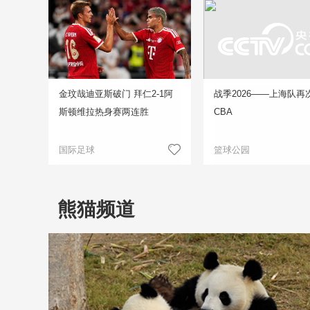
金玟哉迪亚斯破门 拜仁2-1阿
战季2026——上海队再
斯顿维拉热身赛两连胜
CBA
国际足球
篮球公园
熊猫频道