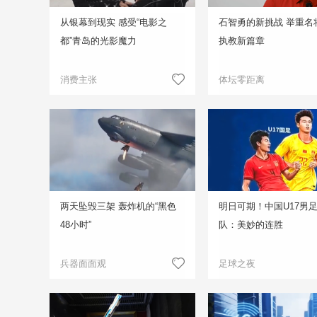
从银幕到现实 感受“电影之
石智勇的新挑战 举重名
都”青岛的光影魔力
执教新篇章
消费主张
体坛零距离
两天坠毁三架 轰炸机的“黑色
明日可期！中国U17男
48小时”
队：美妙的连胜
兵器面面观
足球之夜