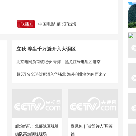
联播+
中国电影 踏“浪”出海
立秋 养生千万避开六大误区
北京电网负荷破纪录 青海、黑龙江绿电组团进京
超3万名全球创客涌入华强北 海外创业者为何而来？
舰炮怒吼！北部战区舰艇
遇见你｜“货郎诗人”周英
编队高燃训练现场
德