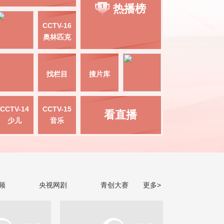
热播榜
CCTV-16
奥林匹克
找栏目
搜片库
CCTV-14
CCTV-15
看直播
少儿
音乐
频
央视网剧
青创大赛
更多>