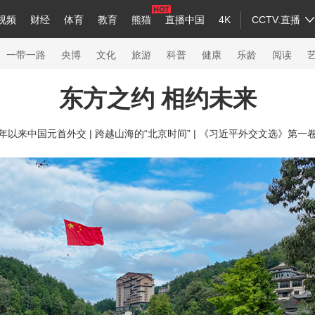
视频
财经
体育
教育
熊猫
直播中国
4K
CCTV.直播
a
中国领导人
节目单
English
听音
Монгол
央视快评
微视频
习式妙语
主持人
下载央视影音
热解读
天天学习
一带一路
央博
文化
旅游
科普
健康
乐龄
阅读
东方之约 相约未来
录
纪录片网
国家大剧院
大型活动
年以来中国元首外交 |
跨越山海的“北京时间” |
《习近平外交文选》第一
科技
法治
文娱
人物
公益
图片
习
习式妙语
央视快评
央视网评
光华锐评
锋面
熊猫频道
VR/AR
4K专区
全景新闻
新兵请入列
人生第一次
人生第二次
26年冬奥会
CBA
NBA
中超
国足
国际足球
网球
综合
会
体育江湖
文化体育
冰雪道路
足球道路