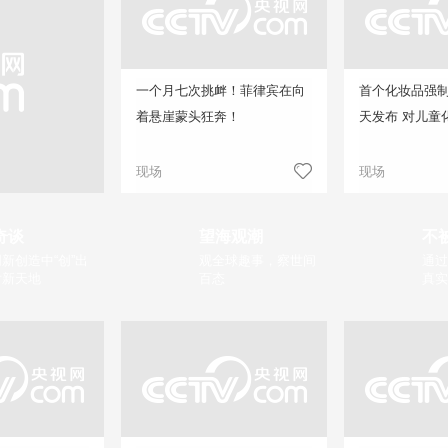
一个月七次挑衅！菲律宾在向
首个化妆品强
着悬崖蒙头狂奔！
天发布 对儿童
现场
现场
奇谈
望海观潮
不
新创造中“创”出
观全球趣事，察世间
通过
片新天地
百态
真实