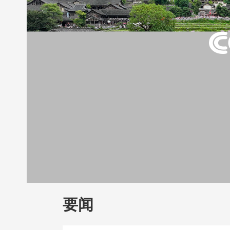
财经
教育
乡村振兴
生态环境
一带
大国智造
大国展会
大国保险
云顶对
CCTV.节目官网
直播
节目单
栏目
要闻