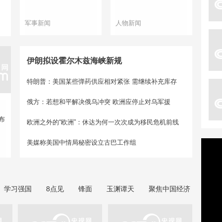
军事新闻
人物新闻
伊朗拟设霍尔木兹海峡新规
特朗普：美国某些弹药供应相对紧张 需继续补充库存
俄方：若想和平解决俄乌冲突 欧洲应停止对乌军援
布
欧洲之外的“欧洲”：休达为何一次次成为移民危机前线
美媒称美国中情局秘密设立古巴工作组
学习强国
8点见
锋面
玉渊谭天
聚焦中国经济