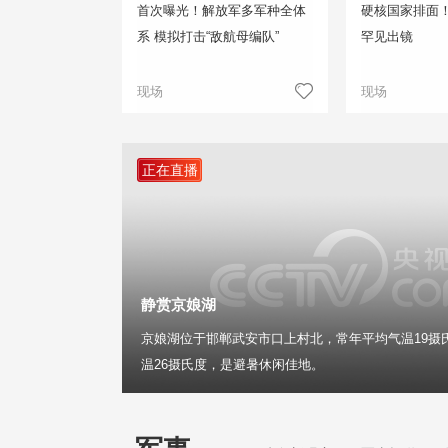
首次曝光！解放军多军种全体
硬核国家排面
系 模拟打击“敌航母编队”
罕见出镜
现场
现场
正在直播
静赏京娘湖
京娘湖位于邯郸武安市口上村北，常年平均气温19摄
温26摄氏度，是避暑休闲佳地。