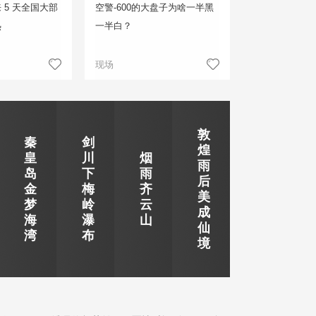
 5 天全国大部
空警-600的大盘子为啥一半黑
热
一半白？
现场
敦
秦
剑
煌
皇
川
烟
雨
岛
下
雨
后
金
梅
齐
美
梦
岭
云
成
海
瀑
山
仙
湾
布
境