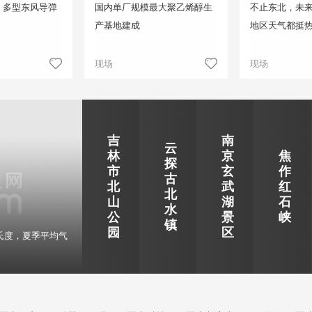
！多型东风导弹
国内单厂规模最大聚乙烯醇生
不止东北，未来
产基地建成
地区天气都挺
现场
现场
吉
南
云
林
京
焦
探
市
玄
作
古
北
武
红
北
山
湖
石
水
公
景
峡
镇
园
区
氏度，夏季平均气