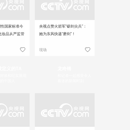
制性国家标准今
央视点赞火箭军“砺剑尖兵”：
化妆品从严监管
她为东风快递“磨剑”！
现场
被定义的TA
龙咚锵
对谈和纪实展现
和记者一起感受令人
的中国人
着迷的新闻时刻