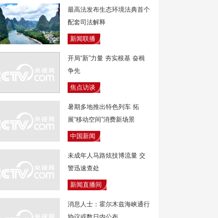
最高法发布生态环境法典首个
配套司法解释
新闻联播
开局“新”力量 夯实根基 奋楫
争先
焦点访谈
暑期多地推出特色列车 拓
展“移动空间”消费新场景
中国新闻
未成年人马路炫技博流量 交
警迅速查处
新闻直播间
消息人士：霍尔木兹海峡通行
协议或数日内公布