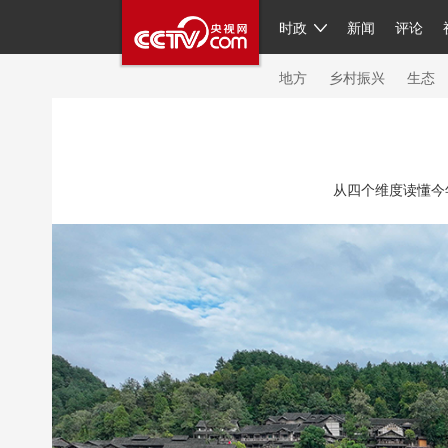
时政
新闻
评论
人民领袖习近平
直播
繁体
片库
海外频道
栏目大全
联播+
iPand
地方
乡村振兴
生态
总台春晚
网络春晚
共产党员网
秧纪
从四个维度读懂今
新闻
国内
国际
评论
经济
军事
人民领袖习近平
联播+
热解读
天天学
视频
小央视频
小央直播
直播中国
现场
前线
比划
快看
蓝海中国
体育
直播
竞猜
2026年世界杯
20
VIP会员
CCTV奥林匹克频道
生活体育大