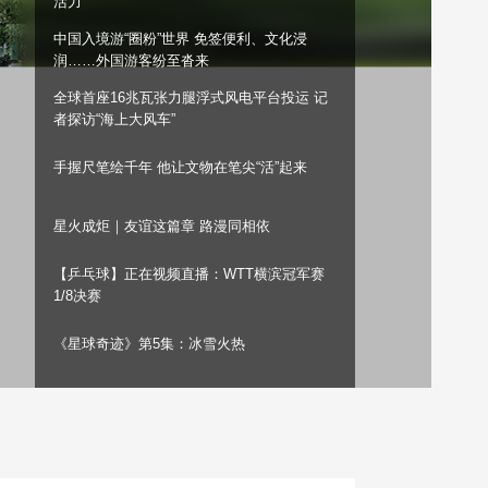
活力
艺术
汽车
数智
5G
产业+
中国入境游“圈粉”世界 免签便利、文化浸
润……外国游客纷至沓来
时尚
天气
才艺
网展
央央好物
全球首座16兆瓦张力腿浮式风电平台投运 记
者探访“海上大风车”
手握尺笔绘千年 他让文物在笔尖“活”起来
星火成炬｜友谊这篇章 路漫同相依
【乒乓球】正在视频直播：WTT横滨冠军赛
1/8决赛
《星球奇迹》第5集：冰雪火热