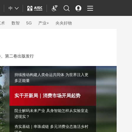
中
艺术
数智
5G
产业+
央央好物
卷、第二卷出版发行
持续推动构建人类命运共同体 为世界注入更
多正能量
实干开新局｜消费市场开局起势
院士解码未来产业 具身智能怎样从实验室走
体育
进现实？
夯实基础｜串珠成链 多元消费业态激活乡村