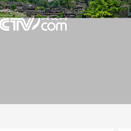
一路
央博
非遗
文化
旅游
科普
健康
乐龄
阅读
话
云起
超级工厂
智敬中国
全民健康
颜选攻略
海洋
片库
热播榜
总台企业白名单