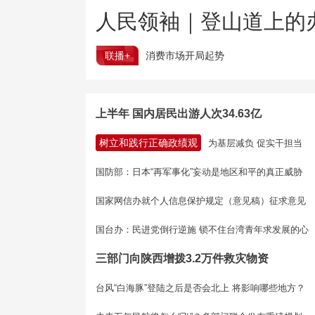
人民领袖｜登山道上的
联播+
消费市场开局起势
上半年 国内居民出游人次34.63亿
树立和践行正确政绩观
为基层减负 促实干担当
国防部：日本“再军事化”妄动是地区和平的真正威胁
国家网信办就个人信息保护规定（意见稿）征求意见
国台办：民进党倒行逆施 锁不住台湾青年求发展的心
三部门向陕西增拨3.2万件救灾物资
台风“白海豚”登陆之后是否会北上 将影响哪些地方？