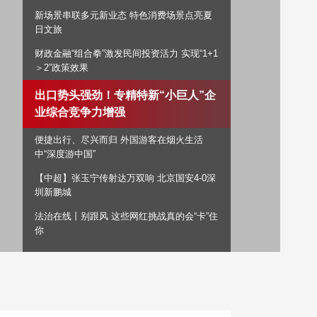
新场景串联多元新业态 特色消费场景点亮夏
艺术
汽车
数智
5G
产业+
日文旅
时尚
天气
才艺
网展
央央好物
财政金融“组合拳”激发民间投资活力 实现“1+1
＞2”政策效果
出口势头强劲！专精特新“小巨人”企业综合竞
争力增强
便捷出行、尽兴而归 外国游客在烟火
生活中“深度游中国”
【中超】张玉宁传射达万双响 北京国安4-0深
圳新鹏城
法治在线丨别跟风 这些网红挑战真的会“卡”住
你