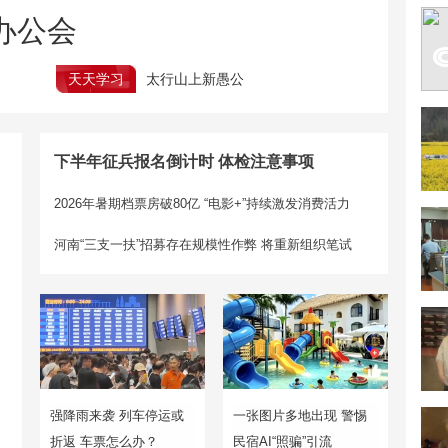
办公会
天天学习
太行山上新愚公
下半年征兵报名倒计时 体检注意事项
2026年暑期档票房破80亿 “电影+”持续激发消费活力
河南“三支一扶”招募存在规模性作弊
将重新组织笔试
强降雨来袭 列车停运或
一张图片多地出现 警惕
折返 车票怎么办？
民宿AI“照骗”引流