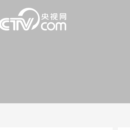
一路
央博
非遗
文化
旅游
科普
健康
乐龄
阅读
话
云起
超级工厂
智敬中国
全民健康
颜选攻略
海洋
片库
热播榜
总台企业白名单