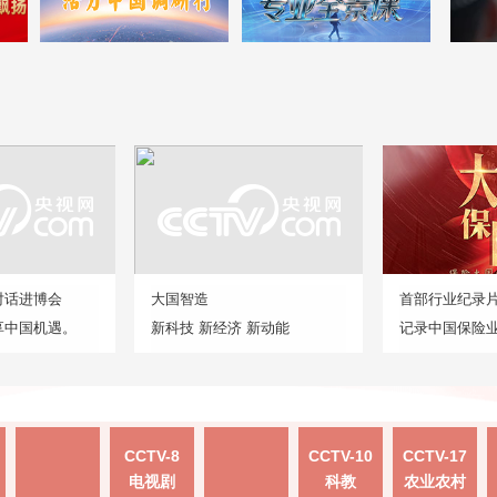
对话进博会
大国智造
首部行业纪录
享中国机遇。
新科技 新经济 新动能
记录中国保险
CCTV-8
CCTV-10
CCTV-17
电视剧
科教
农业农村