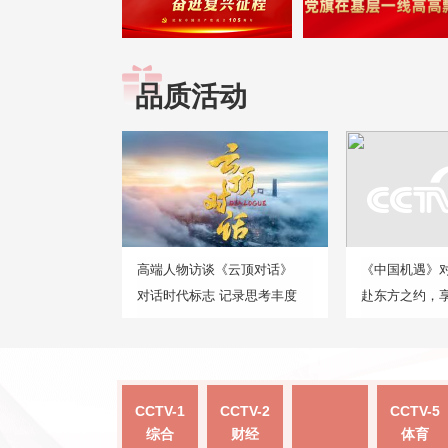
品质活动
高端人物访谈《云顶对话》
《中国机遇》
对话时代标志 记录思考丰度
赴东方之约，
CCTV-1
CCTV-2
CCTV-5
综合
财经
体育