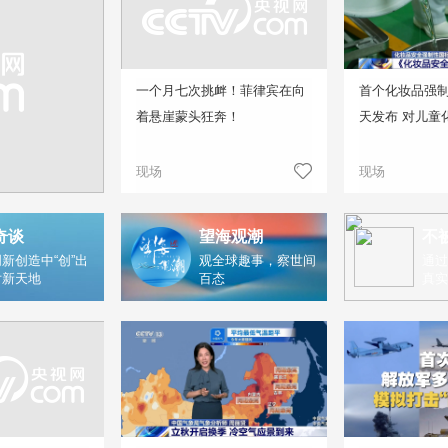
一个月七次挑衅！菲律宾在向
首个化妆品强
着悬崖蒙头狂奔！
天发布 对儿童
现场
现场
奇谈
望海观潮
不
新创造中“创”出
观全球趣事，察世间
通过
片新天地
百态
真实