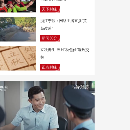
天下财经
浙江宁波：网络主播直播“荒
岛改造”
新闻30分
立秋养生 应对“秋包伏”湿热交
替
正点财经