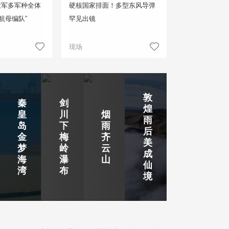
放军多军种全体
硬核国家排面！多型东风导弹
航母编队”
罕见出镜
现场
敦
秦
剑
煌
皇
川
烟
雨
岛
下
雨
后
金
梅
齐
美
梦
岭
云
成
海
瀑
山
仙
湾
布
境