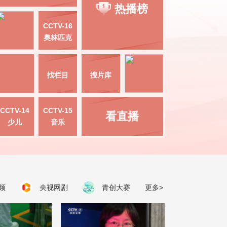
热播榜
CCTV-16
奥林匹克
找栏目
搜片库
CCTV-14
CCTV-15
看直播
少儿
音乐
频
央视网剧
青创大赛
更多>