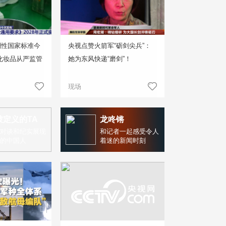
制性国家标准今
央视点赞火箭军“砺剑尖兵”：
化妆品从严监管
她为东风快递“磨剑”！
现场
被定义的TA
龙咚锵
对谈和纪实展现
和记者一起感受令人
的中国人
着迷的新闻时刻