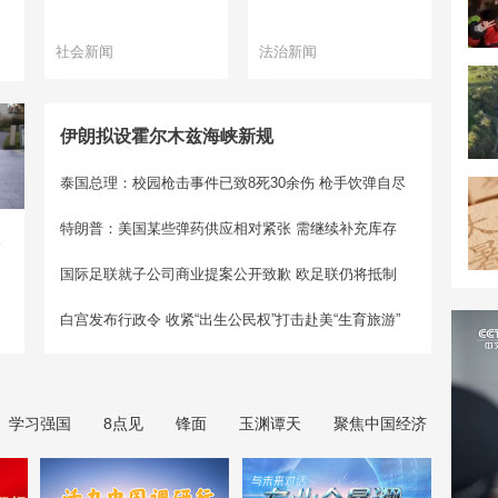
社会新闻
法治新闻
伊朗拟设霍尔木兹海峡新规
泰国总理：校园枪击事件已致8死30余伤 枪手饮弹自尽
特朗普：美国某些弹药供应相对紧张 需继续补充库存
反
国际足联就子公司商业提案公开致歉 欧足联仍将抵制
白宫发布行政令 收紧“出生公民权”打击赴美“生育旅游”
学习强国
8点见
锋面
玉渊谭天
聚焦中国经济