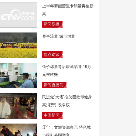
上半年新能源重卡销量再创新
高
新闻联播
赛事流量 城市增量
焦点访谈
低价球票背后暗藏陷阱 19万
元被转账
新闻直播间
民进党“大佬”拖欠巨款却健身
高消费引发争议
中国新闻
辽宁：文旅资源多元 特色城
市吸引外国游客