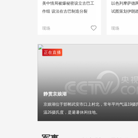
美中情局被爆秘密设立古巴工
以色列摩萨德两
作组 设法在古巴制造分裂
试图策划伊朗
现场
现场
正在直播
静赏京娘湖
京娘湖位于邯郸武安市口上村北，常年平均气温19摄
温26摄氏度，是避暑休闲佳地。