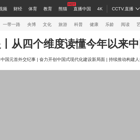
视频
财经
体育
教育
熊猫
直播中国
4K
CCTV.直播
a
中国领导人
节目单
English
听音
Монгол
央视快评
微视频
习式妙语
主持人
下载央视影音
热解读
天天学习
一带一路
央博
文化
旅游
科普
健康
乐龄
阅读
眼丨从四个维度读懂今年以来中
录
纪录片网
国家大剧院
大型活动
年中国元首外交纪事 |
奋力开创中国式现代化建设新局面 |
持续推动构建人
科技
法治
文娱
人物
公益
图片
习
习式妙语
央视快评
央视网评
光华锐评
锋面
熊猫频道
VR/AR
4K专区
全景新闻
新兵请入列
人生第一次
人生第二次
26年冬奥会
CBA
NBA
中超
国足
国际足球
网球
综合
会
体育江湖
文化体育
冰雪道路
足球道路