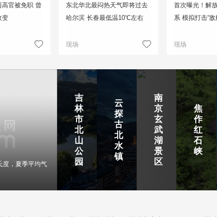
高官被免职 曾
东北华北最闷热天气即将过去
首次曝光！解
政变
哈尔滨 长春最低温10℃左右
系 模拟打击“敌
现场
现场
吉
南
云
林
京
焦
探
市
玄
作
古
北
武
红
北
山
湖
石
水
公
景
峡
镇
园
区
氏度，夏季平均气