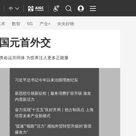
中
艺术
数智
5G
产业+
央央好物
国元首外交
类命运共同体 为世界注入更多正能量
习近平总书记今年以来治国理政纪实
新思想引领新征程｜服务消费扩容升级 激发
内需新活力
奋力实现“十五五”良好开局｜抢占制高点 上海
培育未来产业新模式
体育
“提速”“领跑”“活力” 感知外贸转型升级的“新质
爆发力”