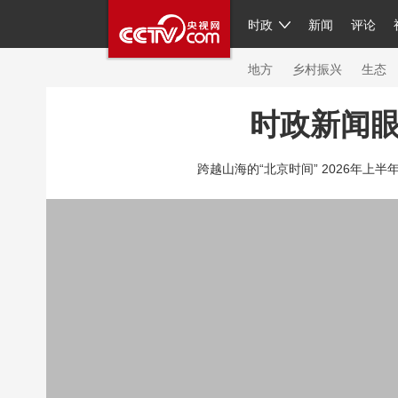
时政
新闻
评论
人民领袖习近平
直播
繁体
片库
海外频道
栏目大全
联播+
iPand
地方
乡村振兴
生态
时政新闻
总台春晚
网络春晚
共产党员网
秧纪
跨越山海的“北京时间” 2026年上半
新闻
国内
国际
评论
经济
军事
人民领袖习近平
联播+
热解读
天天学
视频
小央视频
小央直播
直播中国
现场
前线
比划
快看
蓝海中国
体育
直播
竞猜
2026年世界杯
20
VIP会员
CCTV奥林匹克频道
生活体育大