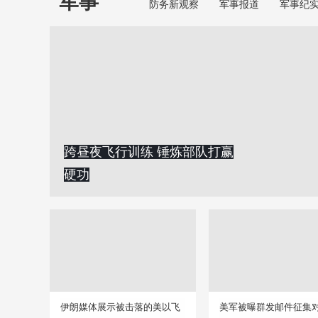
军事
防务新观察
军事报道
军事纪
跨昼夜飞行训练 锤炼部队打赢
硬功
伊朗媒体展示被击落的美以飞
美军被曝群发邮件征集