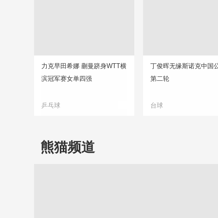
力克早田希娜 蒯曼跻身WTT横
丁俊晖无缘斯诺克中国
滨冠军赛女单四强
第二轮
乒乓球
台球
熊猫频道