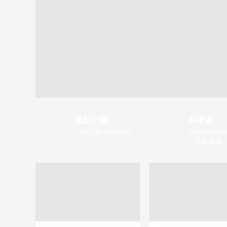
此刻中国
AI奇谈
一刻之内 读懂中国
在创新创造中
一片新天地