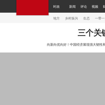
时政
新闻
评论
视频
人民领袖习近平
直播
繁体
片库
海外频道
栏目大全
联播+
iPanda
中国领
节目单
Engl
地方
乡村振兴
生态
一带一
三个关
总台春晚
网络春晚
共产党员网
秧纪录
纪
向新向优向好！中国经济展现强大韧性和
新闻
国内
国际
评论
经济
军事
科技
人民领袖习近平
联播+
热解读
天天学习
习
视频
小央视频
小央直播
直播中国
熊猫频
现场
前线
比划
快看
蓝海中国
新兵请入
体育
直播
竞猜
2026年世界杯
2026年冬奥
VIP会员
CCTV奥林匹克频道
生活体育大会
体