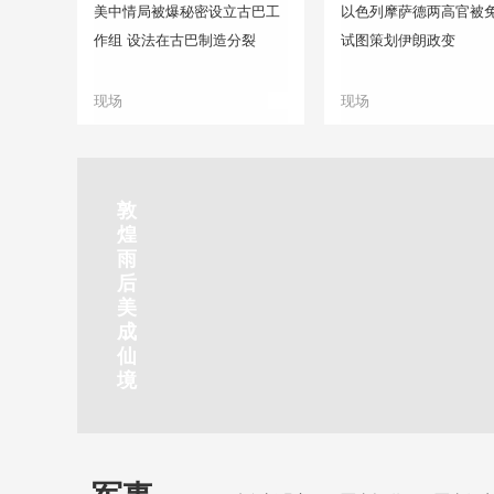
美中情局被爆秘密设立古巴工
以色列摩萨德两高官被免
作组 设法在古巴制造分裂
试图策划伊朗政变
现场
现场
正在直播
敦
吉
南
秦
剑
云
煌
林
京
焦
皇
川
烟
探
雨
市
玄
作
岛
下
雨
古
后
北
武
红
金
梅
齐
北
美
山
湖
石
梦
岭
云
水
成
静赏京娘湖
公
景
峡
海
瀑
山
镇
仙
园
区
湾
布
京娘湖位于邯郸武安市口上村北，常年平均气温19摄氏度，夏
境
温26摄氏度，是避暑休闲佳地。