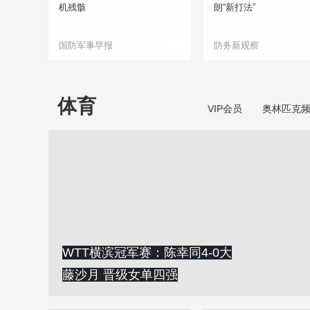
机残骸
朗“新打法”
国防军事早报
防务新观察
体育
VIP会员
奥林匹克
WTT横滨冠军赛：陈幸同4-0大
藤沙月 晋级女单四强