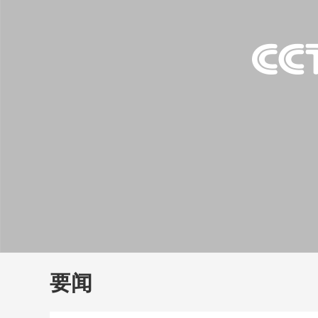
财经
教育
乡村振兴
生态环境
一带一路
大国智造
大国展会
大国保险
云顶对话
云
CCTV.节目官网
直播
节目单
栏目
片库
要闻