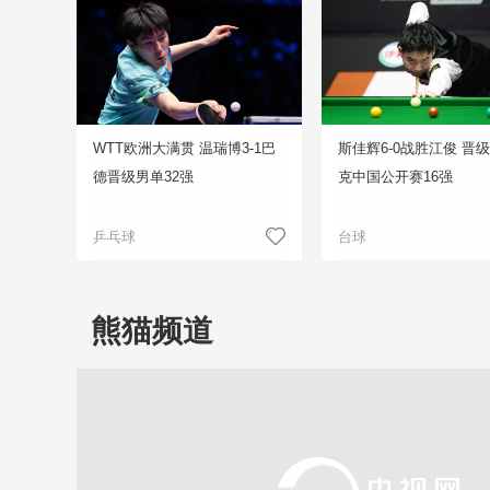
WTT欧洲大满贯 温瑞博3-1巴
斯佳辉6-0战胜江俊 晋
德晋级男单32强
克中国公开赛16强
乒乓球
台球
熊猫频道