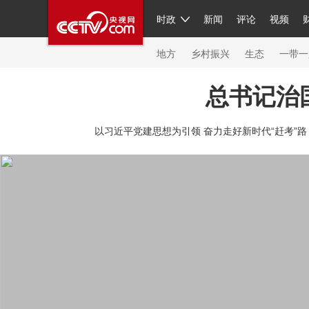
时政
新闻
评论
视频
人民领袖习近平
直播
繁体
片库
海外频道
栏目大全
联播+
iPanda
中国领
节目单
Engl
地方
乡村振兴
生态
一带一
总书记治
总台春晚
网络春晚
共产党员网
秧纪录
纪
以习近平党建思想为引领 奋力走好新时代“赶考”路
新闻
国内
国际
评论
经济
军事
科技
人民领袖习近平
联播+
热解读
天天学习
习
视频
小央视频
小央直播
直播中国
熊猫频
现场
前线
比划
快看
蓝海中国
新兵请入
体育
直播
竞猜
2026年世界杯
2026年冬奥
VIP会员
CCTV奥林匹克频道
生活体育大会
体