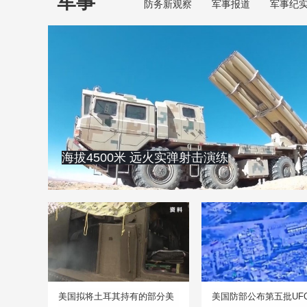
军事
防务新观察
军事报道
军事纪
海拔4500米 远火实弹射击演练
美国拟将土耳其持有的部分美
美国防部公布第五批UF