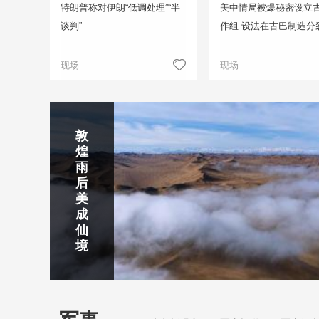
特朗普称对伊朗“低调处理”“半
美中情局被爆秘密设立
谈判”
作组 设法在古巴制造分
现场
现场
正在直播
敦
吉
南
秦
剑
云
煌
林
京
焦
皇
川
烟
探
雨
市
玄
作
岛
下
雨
古
后
北
武
红
金
梅
齐
北
美
山
湖
石
梦
岭
云
水
成
静赏京娘湖
公
景
峡
海
瀑
山
镇
仙
园
区
湾
布
京娘湖位于邯郸武安市口上村北，常年平均气温19摄氏度，夏
境
温26摄氏度，是避暑休闲佳地。