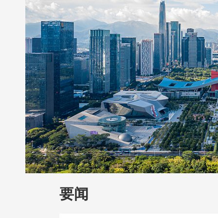
财经
教育
乡村振兴
生态环境
一带
大国智造
大国展会
大国保险
云顶对
CCTV.节目官网
直播
节目单
栏目
要闻