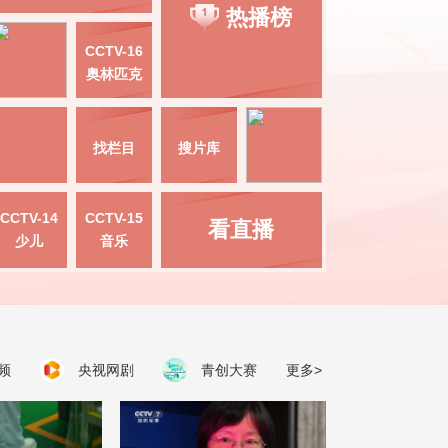
热播榜
CCTV-16
奥林匹克
找栏目
搜片库
CCTV-14
CCTV-15
看直播
少儿
音乐
频
央视网剧
青创大赛
更多>