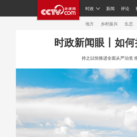
时政
新闻
评论
人民领袖习近平
直播
繁体
片库
海外频道
栏目大全
联播+
iPand
地方
乡村振兴
生态
时政新闻眼丨如何
总台春晚
网络春晚
共产党员网
秧纪
持之以恒推进全面从严治党 
新闻
国内
国际
评论
经济
军事
人民领袖习近平
联播+
热解读
天天学
视频
小央视频
小央直播
直播中国
现场
前线
比划
快看
蓝海中国
体育
直播
竞猜
2026年世界杯
20
VIP会员
CCTV奥林匹克频道
生活体育大