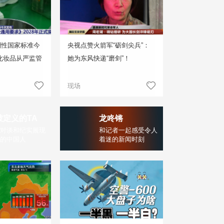
制性国家标准今
央视点赞火箭军“砺剑尖兵”：
化妆品从严监管
她为东风快递“磨剑”！
现场
被定义的TA
龙咚锵
对谈和纪实展现
和记者一起感受令人
的中国人
着迷的新闻时刻