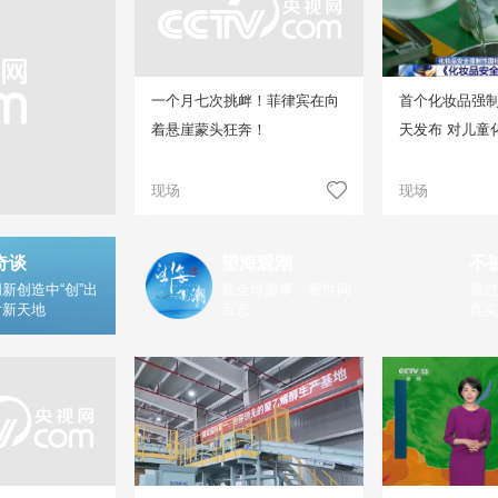
一个月七次挑衅！菲律宾在向
首个化妆品强
着悬崖蒙头狂奔！
天发布 对儿童
现场
现场
奇谈
望海观潮
不
新创造中“创”出
观全球趣事，察世间
通过
片新天地
百态
真实