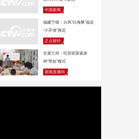
中国新闻
福建宁德：台风“白海豚”临近
“小开渔”推迟
正点财经
甘肃兰州：托管班探索多
种“带娃”模式
新闻直播间