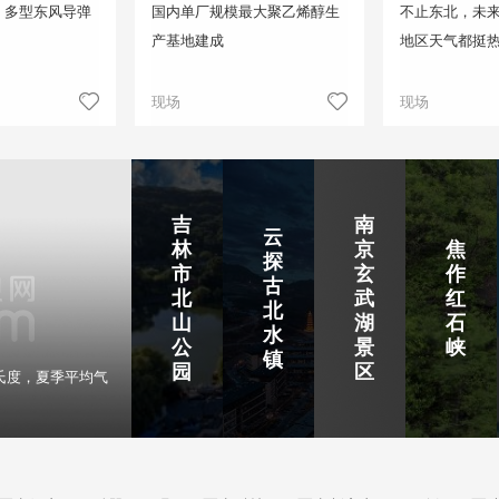
！多型东风导弹
国内单厂规模最大聚乙烯醇生
不止东北，未来
产基地建成
地区天气都挺
现场
现场
吉
南
云
林
京
焦
探
市
玄
作
古
北
武
红
北
山
湖
石
水
公
景
峡
镇
园
区
氏度，夏季平均气