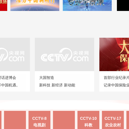
对话进博会
大国智造
首部行业纪录
享中国机遇。
新科技 新经济 新动能
记录中国保险
CCTV-8
CCTV-10
CCTV-17
电视剧
科教
农业农村