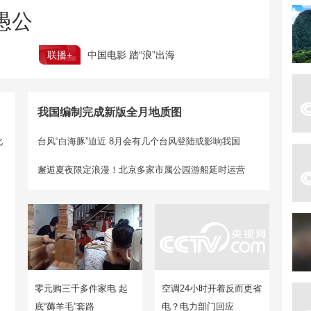
愚公
联播+
中国电影 踏“浪”出海
我国编制完成新版全月地质图
化
台风“白海豚”迫近 8月会有几个台风登陆或影响我国
邂逅夏夜限定浪漫！北京多家市属公园游船延时运营
零元购三千多件家电 起
空调24小时开着反而更省
底“薅羊毛”套路
电？电力部门回应