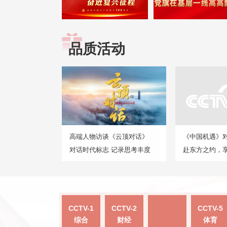
品质活动
高端人物访谈《云顶对话》
《中国机遇》
对话时代标志 记录思考丰度
赴东方之约，
CCTV-1
CCTV-2
CCTV-5
综合
财经
体育