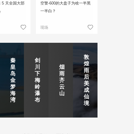
 5 天全国大部
空警-600的大盘子为啥一半黑
热
一半白？
现场
敦
秦
剑
煌
皇
川
烟
雨
岛
下
雨
后
金
梅
齐
美
梦
岭
云
成
海
瀑
山
仙
湾
布
境