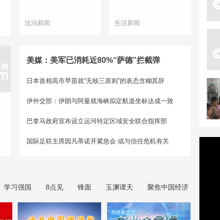
法治新闻
生活新闻
美媒：美军已消耗近80%“萨德”拦截弹
日本首相高市早苗就“无核三原则”的表态含糊其辞
伊外交部：伊朗与阿曼就海峡拟定航道坐标达成一致
假
巴拿马政府宣布设立运河特定区域安全联合指挥部
国际足联主席因凡蒂诺开紧急会 或与信任危机有关
学习强国
8点见
锋面
玉渊谭天
聚焦中国经济