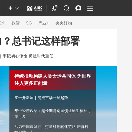
中
艺术
数智
5G
产业+
央央好物
力？总书记这样部署
｜
牢记初心使命 勇担时代重任
持续推动构建人类命运共同体 为世界
注入更多正能量
实干开新局｜消费市场开局起势
年中经济观察：超长期特别国债让民生福祉可
体育
感可及
活力中国调研行｜打通科创转化链路 培育科