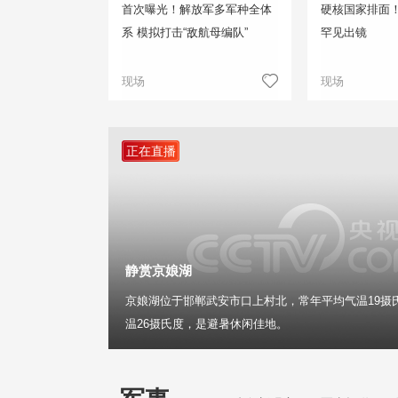
首次曝光！解放军多军种全体
硬核国家排面
系 模拟打击“敌航母编队”
罕见出镜
现场
现场
正在直播
静赏京娘湖
京娘湖位于邯郸武安市口上村北，常年平均气温19摄
温26摄氏度，是避暑休闲佳地。