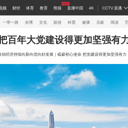
视频
财经
体育
教育
熊猫
直播中国
4K
CCTV.直播
a
中国领导人
节目单
English
听音
Монгол
央视快评
微视频
习式妙语
主持人
下载央视影音
热解读
天天学习
一带一路
央博
文化
旅游
科普
健康
乐龄
阅读
把百年大党建设得更加坚强有
录
纪录片网
国家大剧院
大型活动
推动经济持续向新向优向好发展｜
砥砺初心使命 把党建设得更加坚强有力
科技
法治
文娱
人物
公益
图片
习
习式妙语
央视快评
央视网评
光华锐评
锋面
熊猫频道
VR/AR
4K专区
全景新闻
新兵请入列
人生第一次
人生第二次
26年冬奥会
CBA
NBA
中超
国足
国际足球
网球
综合
会
体育江湖
文化体育
冰雪道路
足球道路