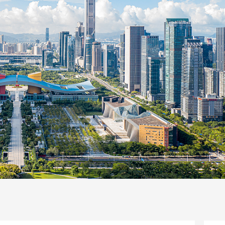
一路
央博
非遗
文化
旅游
科普
健康
乐龄
阅读
话
云起
超级工厂
智敬中国
全民健康
颜选攻略
海洋
片库
热播榜
总台企业白名单