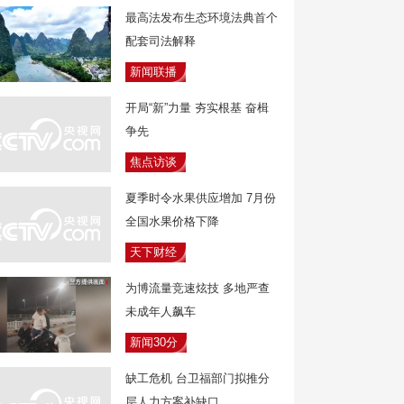
最高法发布生态环境法典首个
配套司法解释
新闻联播
开局“新”力量 夯实根基 奋楫
争先
焦点访谈
夏季时令水果供应增加 7月份
全国水果价格下降
天下财经
为博流量竞速炫技 多地严查
未成年人飙车
新闻30分
缺工危机 台卫福部门拟推分
层人力方案补缺口