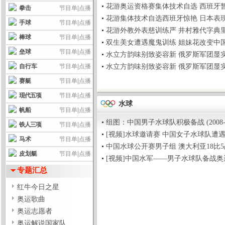
花游奥运资格赛集体技术自选 西班牙暂列第一位(
拳击
节目单
|
点播
花游集体技术自选西班牙惊艳 日本表现力上佳(2
手球
节目单
|
点播
花游外教外表慈训练严 井村雅代字典里只有完美(
棒球
节目单
|
点播
双生美女遭遇魔鬼训练 姐妹花改变中国花游历史(
垒球
节目单
|
点播
水立方韵味别致姿容新 俄罗斯军团显实力(200
自行车
节目单
|
点播
水立方韵味别致姿容新 俄罗斯军团显实力(200
赛艇
节目单
|
点播
现代五项
节目单
|
点播
水球
帆船
节目单
|
点播
组图：中国男子水球队积极备战 (2008-08-0
铁人三项
节目单
|
点播
[视频]水球邀请赛 中国女子水球队遭遇两连败(2
马术
节目单
|
点播
中国水球公开赛男子组 澳大利亚18比5战胜广东(
皮划艇
节目单
|
点播
[视频]中国水军——男子水球队备战奥运会(200
专题汇总
红牛今日之星
奥运歌曲
奥运志愿者
奥运解说国家队