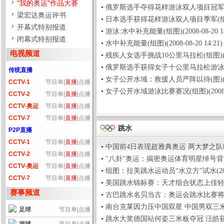
"我的奥运"作品大赛
俄罗斯选手夺得花样游泳双人项目冠军(组图)(2
梁宏达奥运评书
日本选手获得花样游泳双人项目季军(组图)(200
开幕式特别报道
游泳:水中补充能量(组图)(2008-08-20 14
闭幕式特别报道
水中补充能量(组图)(2008-08-20 14:21)
电视频道
残疾人女选手挑战10公里马拉松(组图)(2008-
俄罗斯选手获得女子十公里马拉松游泳比赛金牌(图
传统直播
女子公开水域：救援人员严阵以待(图)(2008-
CCTV-1
节目单
|
直播
|
点播
女子公开水域游泳比赛赛况(组图)(2008-08-
CCTV-2
节目单
|
直播
|
点播
CCTV-奥运
节目单
|
直播
|
点播
CCTV-7
节目单
|
直播
|
点播
跳水
P2P直播
CCTV-1
节目单
|
直播
|
点播
中国前4日表现超雅典奥运 两大梦之队呼之欲出(
CCTV-2
节目单
|
直播
|
点播
"八卦"奥运：揭密奥运体育明星绰号背后的故事(
CCTV-奥运
节目单
|
直播
|
点播
组图：拉美跳水运动员“水立方”试水(2008-0
CCTV-7
节目单
|
直播
|
点播
美国跳水锦标赛：天才组合状态上佳轻松夺冠(2
赛事频道
古巴跳水名贝当古：奥运会跳水比赛将争夺激烈(
南台克莱因力压中国双星 中国男双三米板折桂(2
足球
节目单
|
点播
跳水大奖德国站何姿三米板夺冠 汪皓获第二金(2