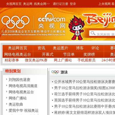
央视网首页
奥运网
残奥会网>>
通行证注册
登录
上央视网 看奥
奥运网首页
资讯
奥运图片
博客
评论
赛
网络电视奥运台
开幕式
节目单
奖牌榜
奥
精彩赛事
微笑奥运PK赛
网上广播站
手机观察员
24小时
特别策划
游泳
刘翔因伤退赛
公开水域男子10公里马拉松游泳决赛赛况(组图)(
网络电视高清频道
男子10公里马拉松游泳颁奖(组图)(2008-08-
网络电视奥运台
荷兰选手获得男子10公里马拉松游泳比赛金牌(图
网络广播站
英国选手获得男子10公里马拉松游泳比赛银牌(图
奥运歌曲
男子10公里马拉松游泳比赛雨中开赛(组图)(20
爱我中华 祝福奥运
蒋婷婷/蒋文文获得花样游泳双人项目第四(图)(2