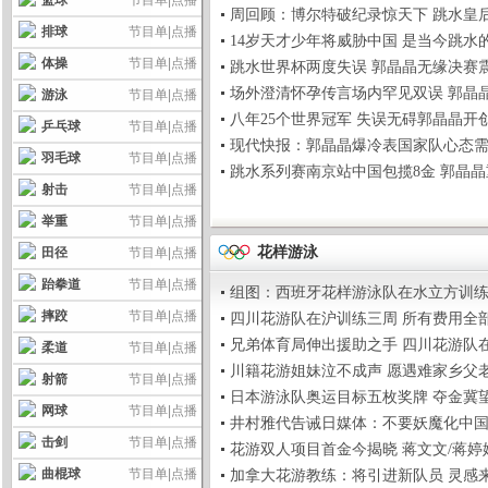
篮球
节目单
|
点播
周回顾：博尔特破纪录惊天下 跳水皇后罕见失误(
排球
节目单
|
点播
14岁天才少年将威胁中国 是当今跳水的稀世宝玉
体操
节目单
|
点播
跳水世界杯两度失误 郭晶晶无缘决赛震惊周继红(
场外澄清怀孕传言场内罕见双误 郭晶晶怎么了？(
游泳
节目单
|
点播
八年25个世界冠军 失误无碍郭晶晶开创"晶时代"
乒乓球
节目单
|
点播
现代快报：郭晶晶爆冷表国家队心态需要调整(2
羽毛球
节目单
|
点播
跳水系列赛南京站中国包揽8金 郭晶晶重大失误(
射击
节目单
|
点播
举重
节目单
|
点播
花样游泳
田径
节目单
|
点播
跆拳道
节目单
|
点播
组图：西班牙花样游泳队在水立方训练(2008-
摔跤
节目单
|
点播
四川花游队在沪训练三周 所有费用全部免单(20
兄弟体育局伸出援助之手 四川花游队在沪"安家"
柔道
节目单
|
点播
川籍花游姐妹泣不成声 愿遇难家乡父老一路走好(
射箭
节目单
|
点播
日本游泳队奥运目标五枚奖牌 夺金冀望北岛康介(
网球
节目单
|
点播
井村雅代告诫日媒体：不要妖魔化中国队和我(2
击剑
节目单
|
点播
花游双人项目首金今揭晓 蒋文文/蒋婷婷欲反超(
曲棍球
节目单
|
点播
加拿大花游教练：将引进新队员 灵感来自时装秀(