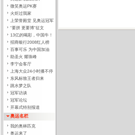
微笑奥运PK赛
火炬过我家
上荣誉殿堂 见奥运冠军
“要拼 更要博”征文
13亿的喝彩，中国牛！
招商银行2008红人榜
百事可乐 为中国加油
助圣火 耀珠峰
李宁会客厅
上海大众24小时播不停
东风标致王者归来
跳水梦之队
冠军访谈
冠军论坛
开幕式特别报道
奥运名栏
我的奥林匹克
奥运来了