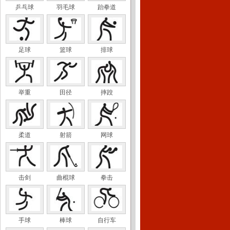
乒乓球
羽毛球
跆拳道
足球
篮球
排球
举重
田径
摔跤
柔道
射箭
网球
击剑
曲棍球
拳击
手球
棒球
自行车