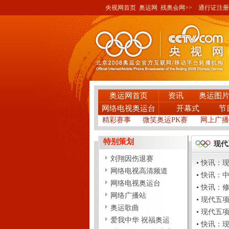
央视网首页
奥运网
残奥会网>>
通行证注册
奥运网首页
资讯
奥运图
网络电视奥运台
开幕式
节
精彩赛事
微笑奥运PK赛
网上广播
特别策划
现代
刘翔因伤退赛
快讯：现代
网络电视高清频道
快讯：中国
网络电视奥运台
快讯：修秀
网络广播站
现代五项：
奥运歌曲
现代五项—
爱我中华 祝福奥运
快讯：现代