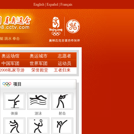
English
|
Español
|
Français
艇
跳水
拳击
奥运场馆
奥运城市
志愿者
中国军团
世界军团
运动员
2008私家导游
荣誉殿堂
王者归来
项目
体操
游泳
射击