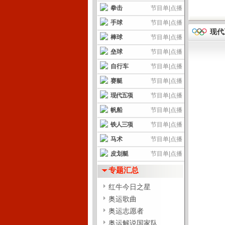
拳击
节目单
|
点播
手球
节目单
|
点播
现代
棒球
节目单
|
点播
垒球
节目单
|
点播
自行车
节目单
|
点播
赛艇
节目单
|
点播
现代五项
节目单
|
点播
帆船
节目单
|
点播
铁人三项
节目单
|
点播
马术
节目单
|
点播
皮划艇
节目单
|
点播
专题汇总
红牛今日之星
奥运歌曲
奥运志愿者
奥运解说国家队