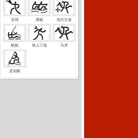
垒球
赛艇
现代五项
帆船
铁人三项
马术
皮划艇