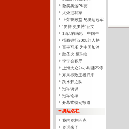
微笑奥运PK赛
火炬过我家
上荣誉殿堂 见奥运冠军
“要拼 更要博”征文
13亿的喝彩，中国牛！
招商银行2008红人榜
百事可乐 为中国加油
助圣火 耀珠峰
李宁会客厅
上海大众24小时播不停
东风标致王者归来
跳水梦之队
冠军访谈
冠军论坛
开幕式特别报道
奥运名栏
我的奥林匹克
奥运来了