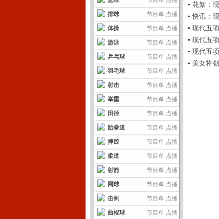
篮球
节目单
|
点播
花絮：现代
排球
节目单
|
点播
快讯：现代
现代五项赛况
体操
节目单
|
点播
现代五项世
游泳
节目单
|
点播
现代五项世
乒乓球
节目单
|
点播
美女将创参
羽毛球
节目单
|
点播
射击
节目单
|
点播
举重
节目单
|
点播
田径
节目单
|
点播
跆拳道
节目单
|
点播
摔跤
节目单
|
点播
柔道
节目单
|
点播
射箭
节目单
|
点播
网球
节目单
|
点播
击剑
节目单
|
点播
曲棍球
节目单
|
点播