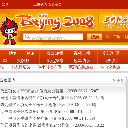
登录
上央视网 看奥运会
陈中
王楠
皮划
片
博客
评论
赛事轮播
视频点播
奥运社区
目单
奖牌榜
奥运搜索
冠军访谈
比赛项目
站
手机观察员
24小时播不停
我家的奥运会
林白说奥运
五项国内
更多
五项女子200米游泳 修秀总分暂第九(2008-08-22 15:07)
选手陈倩排名现代五项女子击剑第11位(2008-08-22 13:16)
列现代五项女子10米气手枪第11位(2008-08-22 09:03)
中国选手钱震华暂列第一(组图)(2008-08-21 13:42)
—中国选手钱震华暂列第一(组图)(2008-08-21 13:39)
五项男子击剑比赛 钱震华1024分列第一(2008-08-21 13:22)