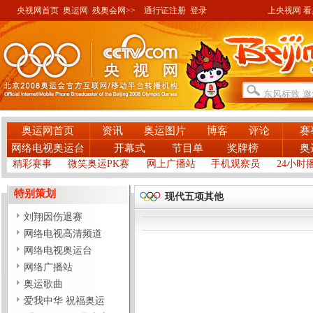
央视网首页
奥运网
残奥会网>>
通行证注册
登录
上央视网 看奥
奥运网首页
资讯
奥运图片
博客
评论
赛
网络电视奥运台
开幕式
节目单
奖牌榜
奥
精彩赛事
微笑奥运PK赛
网上广播站
手机观察员
24小时
特别策划
现代五项其他
刘翔因伤退赛
网络电视高清频道
网络电视奥运台
网络广播站
奥运歌曲
爱我中华 祝福奥运