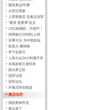
微笑奥运PK赛
火炬过我家
上荣誉殿堂 见奥运冠军
“要拼 更要博”征文
13亿的喝彩，中国牛！
招商银行2008红人榜
百事可乐 为中国加油
助圣火 耀珠峰
李宁会客厅
上海大众24小时播不停
东风标致王者归来
跳水梦之队
冠军访谈
冠军论坛
开幕式特别报道
奥运名栏
我的奥林匹克
奥运来了