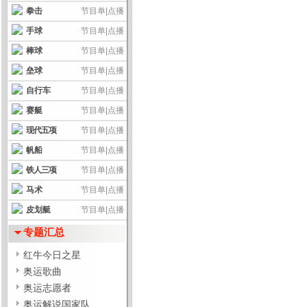
拳击
节目单
|
点播
手球
节目单
|
点播
棒球
节目单
|
点播
垒球
节目单
|
点播
自行车
节目单
|
点播
赛艇
节目单
|
点播
现代五项
节目单
|
点播
帆船
节目单
|
点播
铁人三项
节目单
|
点播
马术
节目单
|
点播
皮划艇
节目单
|
点播
专题汇总
红牛今日之星
奥运歌曲
奥运志愿者
奥运解说国家队