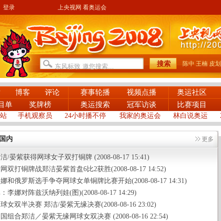
登录
上央视网 看奥运会
陈中
王楠
皮划
片
博客
评论
赛事轮播
视频点播
奥运社区
目单
奖牌榜
奥运搜索
冠军访谈
比赛项目
站
手机观察员
24小时播不停
我家的奥运会
林白说奥运
国内
更多
/晏紫获得网球女子双打铜牌 (2008-08-17 15:41)
双打铜牌战郑洁晏紫首盘6比2获胜(2008-08-17 14:52)
和俄罗斯选手争夺网球女单铜牌比赛开始(2008-08-17 14:31)
李娜对阵兹沃纳列娃(图)(2008-08-17 14:29)
女双半决赛 郑洁/晏紫无缘决赛(2008-08-16 23:02)
组合郑洁／晏紫无缘网球女双决赛 (2008-08-16 22:54)