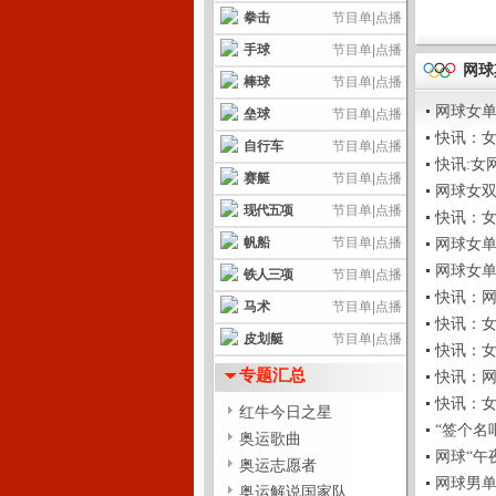
拳击
节目单
|
点播
手球
节目单
|
点播
网球
棒球
节目单
|
点播
网球女单决
垒球
节目单
|
点播
快讯：女网
自行车
节目单
|
点播
快讯:女网
赛艇
节目单
|
点播
网球女双决赛
现代五项
节目单
|
点播
快讯：女子
帆船
节目单
|
点播
网球女单：
网球女单决
铁人三项
节目单
|
点播
快讯：网球
马术
节目单
|
点播
快讯：女网
皮划艇
节目单
|
点播
快讯：女网
专题汇总
快讯：网球
快讯：女网
红牛今日之星
“签个名吧”(
奥运歌曲
网球“午夜场”
奥运志愿者
网球男单：纳
奥运解说国家队