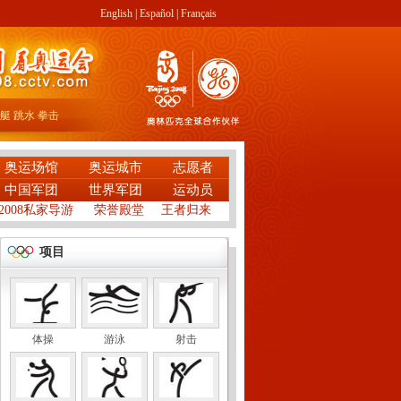
English
|
Español
|
Français
艇
跳水
拳击
奥运场馆
奥运城市
志愿者
中国军团
世界军团
运动员
2008私家导游
荣誉殿堂
王者归来
项目
体操
游泳
射击