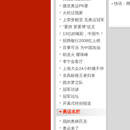
快讯：网球
微笑奥运PK赛
火炬过我家
上荣誉殿堂 见奥运冠军
“要拼 更要博”征文
13亿的喝彩，中国牛！
招商银行2008红人榜
百事可乐 为中国加油
助圣火 耀珠峰
李宁会客厅
上海大众24小时播不停
东风标致王者归来
跳水梦之队
冠军访谈
冠军论坛
开幕式特别报道
奥运名栏
我的奥林匹克
奥运来了