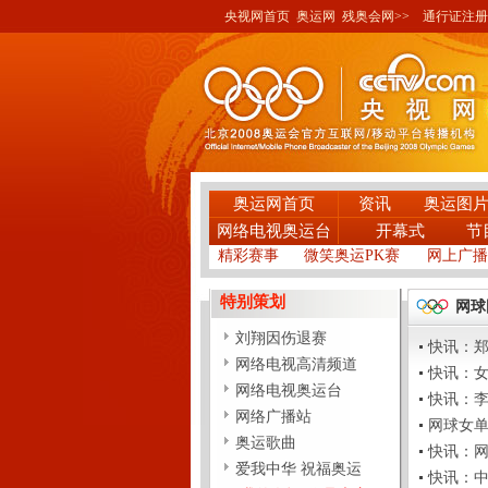
央视网首页
奥运网
残奥会网>>
通行证注册
奥运网首页
资讯
奥运图
网络电视奥运台
开幕式
节
精彩赛事
微笑奥运PK赛
网上广播
特别策划
网球
刘翔因伤退赛
快讯：郑洁
网络电视高清频道
快讯：女网
网络电视奥运台
快讯：李娜
网络广播站
网球女单：
奥运歌曲
快讯：网球
爱我中华 祝福奥运
快讯：中国