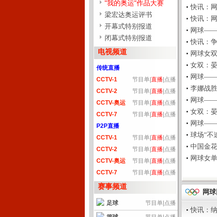
"我的奥运"作品大赛
快讯：网球
梁宏达奥运评书
快讯：网球
开幕式特别报道
网球——女
闭幕式特别报道
快讯：争夺
电视频道
网球女双：
女双：晏紫
传统直播
网球——女
CCTV-1
节目单
|
直播
|
点播
李娜战胜大威
CCTV-2
节目单
|
直播
|
点播
网球——孙
CCTV-奥运
节目单
|
直播
|
点播
女双：晏紫
CCTV-7
节目单
|
直播
|
点播
网球——全能
P2P直播
球场“不速之
CCTV-1
节目单
|
直播
|
点播
中国金花今
CCTV-2
节目单
|
直播
|
点播
网球女单日
CCTV-奥运
节目单
|
直播
|
点播
CCTV-7
节目单
|
直播
|
点播
赛事频道
网球
足球
节目单
|
点播
快讯：纳达