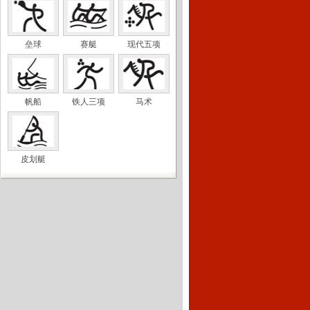
垒球
赛艇
现代五项
帆船
铁人三项
马术
皮划艇