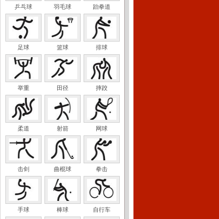
乒乓球
羽毛球
跆拳道
足球
篮球
排球
举重
田径
摔跤
柔道
射箭
网球
击剑
曲棍球
拳击
手球
棒球
自行车