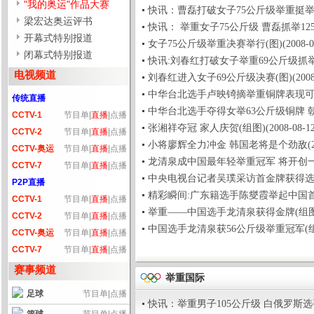
"我的奥运"作品大赛
快讯：曹磊打破女子75公斤级举重挺举奥运记录 
梁宏达奥运评书
快讯： 举重女子75公斤级 曹磊抓举125公斤成功
开幕式特别报道
女子75公斤级举重决赛举行(图)(2008-08-1
闭幕式特别报道
快讯:刘春红打破女子举重69公斤级抓举世界纪录 
电视频道
刘春红进入女子69公斤级决赛(图)(2008-08-
中华台北选手卢映锜摘举重铜牌表现可圈可点(2
传统直播
中华台北选手夺得女举63公斤级铜牌 朝鲜选手夺
CCTV-1
节目单
|
直播
|
点播
张湘祥夺冠 家人庆贺(组图)(2008-08-12 0
CCTV-2
节目单
|
直播
|
点播
小将廖辉全力冲金 韩国老将是个劲敌(2008-0
CCTV-奥运
节目单
|
直播
|
点播
龙清泉成中国最年轻举重冠军 将开创一个新时代(
CCTV-7
节目单
|
直播
|
点播
中央电视台记者吴璞采访首金牌获得选手陈燮霞(图
P2P直播
精彩瞬间:广东籍选手陈燮霞举起中国首金(组图)
CCTV-1
节目单
|
直播
|
点播
举重——中国选手龙清泉获得金牌(组图)(2008
CCTV-2
节目单
|
直播
|
点播
中国选手龙清泉获56公斤级举重冠军(组图)(20
CCTV-奥运
节目单
|
直播
|
点播
CCTV-7
节目单
|
直播
|
点播
赛事频道
举重国际
足球
节目单
|
点播
快讯：举重男子105公斤级 白俄罗斯选手摘金(2