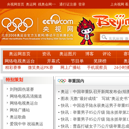
央视网首页
奥运网
残奥会网>>
通行证注册
登录
上央视网 看奥
奥运网首页
资讯
奥运图片
博客
评论
赛
网络电视奥运台
开幕式
节目单
奖牌榜
奥
精彩赛事
微笑奥运PK赛
网上广播站
手机观察员
24小时
特别策划
举重国内
刘翔因伤退赛
奥运：中国举重队召开新闻发布会(组图)(2008
网络电视高清频道
图表:无数“最好成绩” 写就“奥运史书”(图)(2
网络电视奥运台
快讯：中国选手陆永获奥运男子举重85公斤级金牌
网络广播站
快讯：举重男子85公斤级 陆永抓举第2次180成
奥运歌曲
快讯：举重男子85公斤级 陆永抓举第1次175成
爱我中华 祝福奥运
快讯：曹磊打破女子75公斤级举重总成绩奥运纪录