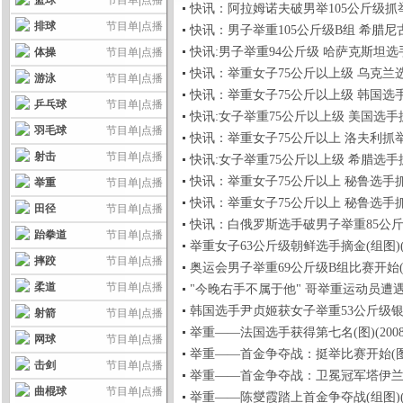
篮球
节目单
|
点播
快讯：阿拉姆诺夫破男举105公斤级抓举世界纪录
排球
节目单
|
点播
快讯：男子举重105公斤级B组 希腊尼古劳斯第一
快讯:男子举重94公斤级 哈萨克斯坦选手伊利英
体操
节目单
|
点播
快讯：举重女子75公斤以上级 乌克兰选手获得亚
游泳
节目单
|
点播
快讯：举重女子75公斤以上级 韩国选手抓举破纪
乒乓球
节目单
|
点播
快讯:女子举重75公斤以上级 美国选手抓举112
羽毛球
节目单
|
点播
快讯：举重女子75公斤以上 洛夫利抓举109成功
射击
节目单
|
点播
快讯:女子举重75公斤以上级 希腊选手抓举100
快讯：举重女子75公斤以上 秘鲁选手抓举97成功
举重
节目单
|
点播
快讯：举重女子75公斤以上 秘鲁选手抓举93成功
田径
节目单
|
点播
快讯：白俄罗斯选手破男子举重85公斤级奥运会
跆拳道
节目单
|
点播
举重女子63公斤级朝鲜选手摘金(组图)(2008-
摔跤
节目单
|
点播
奥运会男子举重69公斤级B组比赛开始(2008-
柔道
节目单
|
点播
"今晚右手不属于他" 哥举重运动员遭遇罕见状况 
韩国选手尹贞姬获女子举重53公斤级银牌(图)(2
射箭
节目单
|
点播
举重——法国选手获得第七名(图)(2008-08-
网球
节目单
|
点播
举重——首金争夺战：挺举比赛开始(图)(2008
击剑
节目单
|
点播
举重——首金争夺战：卫冕冠军塔伊兰出局(图)(
曲棍球
节目单
|
点播
举重——陈燮霞踏上首金争夺战(组图)(2008-