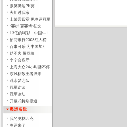
微笑奥运PK赛
火炬过我家
上荣誉殿堂 见奥运冠军
“要拼 更要博”征文
13亿的喝彩，中国牛！
招商银行2008红人榜
百事可乐 为中国加油
助圣火 耀珠峰
李宁会客厅
上海大众24小时播不停
东风标致王者归来
跳水梦之队
冠军访谈
冠军论坛
开幕式特别报道
奥运名栏
我的奥林匹克
奥运来了