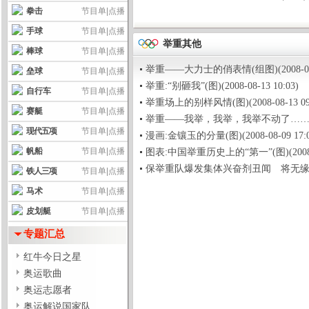
拳击
节目单
|
点播
手球
节目单
|
点播
举重其他
棒球
节目单
|
点播
举重——大力士的俏表情(组图)(2008-08-1
垒球
节目单
|
点播
举重:“别砸我”(图)(2008-08-13 10:03)
自行车
节目单
|
点播
举重场上的别样风情(图)(2008-08-13 09:
赛艇
节目单
|
点播
举重——我举，我举，我举不动了…… (组图)(2
现代五项
节目单
|
点播
漫画:金镶玉的分量(图)(2008-08-09 17:0
帆船
节目单
|
点播
图表:中国举重历史上的“第一”(图)(2008-08
保举重队爆发集体兴奋剂丑闻 将无缘北京奥运(
铁人三项
节目单
|
点播
马术
节目单
|
点播
皮划艇
节目单
|
点播
专题汇总
红牛今日之星
奥运歌曲
奥运志愿者
奥运解说国家队