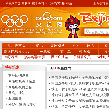
央视网首页
奥运网
残奥会网>>
通行证注册
登录
上央视网 看奥
奥运网首页
资讯
奥运图片
博客
评论
赛
网络电视奥运台
开幕式
节目单
奖牌榜
奥
精彩赛事
微笑奥运PK赛
网上广播站
手机观察员
24小时
特别策划
帆船国内
刘翔因伤退赛
中国选手殷剑获得女子帆板冠军(组图)(2008-
网络电视高清频道
中国选手殷剑获得帆船女子帆板RS-X级金牌(20
网络电视奥运台
快讯：女子帆板RS-X级 殷剑为中国夺得第44金
网络广播站
徐莉佳获得女子单人艇激光雷迪尔级季军(组图)(
奥运歌曲
徐莉佳获女子单人艇激光雷迪尔级铜牌 美选手夺
爱我中华 祝福奥运
快讯：徐莉佳夺得女子单人艇激光雷迪尔级铜牌(