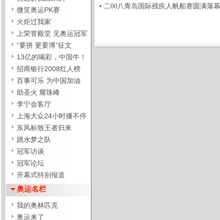
二00八青岛国际残疾人帆船赛圆满落幕(2008-
微笑奥运PK赛
火炬过我家
上荣誉殿堂 见奥运冠军
“要拼 更要博”征文
13亿的喝彩，中国牛！
招商银行2008红人榜
百事可乐 为中国加油
助圣火 耀珠峰
李宁会客厅
上海大众24小时播不停
东风标致王者归来
跳水梦之队
冠军访谈
冠军论坛
开幕式特别报道
奥运名栏
我的奥林匹克
奥运来了