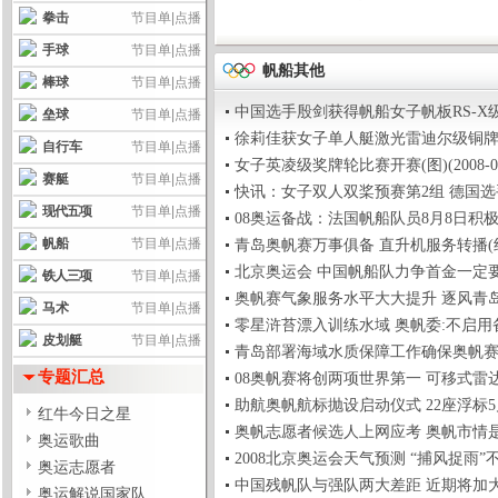
拳击
节目单
|
点播
手球
节目单
|
点播
帆船其他
棒球
节目单
|
点播
中国选手殷剑获得帆船女子帆板RS-X级金牌(20
垒球
节目单
|
点播
徐莉佳获女子单人艇激光雷迪尔级铜牌 美选手夺
自行车
节目单
|
点播
女子英凌级奖牌轮比赛开赛(图)(2008-08-1
赛艇
节目单
|
点播
快讯：女子双人双桨预赛第2组 德国选手第一(2
现代五项
节目单
|
点播
08奥运备战：法国帆船队员8月8日积极训练(20
帆船
节目单
|
点播
青岛奥帆赛万事俱备 直升机服务转播(组图)(20
北京奥运会 中国帆船队力争首金一定要圆梦(20
铁人三项
节目单
|
点播
奥帆赛气象服务水平大大提升 逐风青岛好扬帆 (
马术
节目单
|
点播
零星浒苔漂入训练水域 奥帆委:不启用备用场地(
皮划艇
节目单
|
点播
青岛部署海域水质保障工作确保奥帆赛海域清洁(
专题汇总
08奥帆赛将创两项世界第一 可移式雷达填补空白
助航奥帆航标抛设启动仪式 22座浮标5月底完成(
红牛今日之星
奥帆志愿者候选人上网应考 奥帆市情是测试内容(
奥运歌曲
2008北京奥运会天气预测 “捕风捉雨”不成问题(
奥运志愿者
中国残帆队与强队两大差距 近期将加大起航训练(
奥运解说国家队