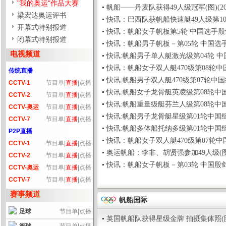
"我的奥运"作品大赛
帆船——丹麦队获得49人级冠军(图)(2008-0
梁宏达奥运评书
快讯：巴西队获帆船快速艇49人级第10轮第一名
开幕式特别报道
快讯：帆船女子帆板第5轮 中国选手殷剑获第三(
闭幕式特别报道
快讯：帆船男子帆板－第05轮 中国选手获得第二
电视频道
快讯:帆船男子单人艇激光级第04轮 中国选手获
快讯：帆船女子双人艇470级第08轮中国组合排名
传统直播
快讯:帆船男子双人艇470级第07轮中国组合抢航
CCTV-1
节目单
|
直播
|
点播
快讯:帆船女子龙骨艇英凌级第08轮中国组合第4
CCTV-2
节目单
|
直播
|
点播
快讯:帆船重量级艇芬兰人级第08轮中国选手第11
CCTV-奥运
节目单
|
直播
|
点播
快讯:帆船男子龙骨艇星级第01轮中国组合排名末
CCTV-7
节目单
|
直播
|
点播
快讯:帆船多体船托纳多级第01轮中国组合获得第
P2P直播
快讯：帆船女子双人艇470级第07轮中国组合排名
CCTV-1
节目单
|
直播
|
点播
奥运帆船：李非、胡贤强参加49人级(图)(2008
CCTV-2
节目单
|
直播
|
点播
快讯：帆船女子帆板－第03轮 中国殷剑获第一名
CCTV-奥运
节目单
|
直播
|
点播
CCTV-7
节目单
|
直播
|
点播
赛事频道
帆船国际
足球
节目单
|
点播
英国帆船队获得星级金牌 拍摄集体照(图)(200