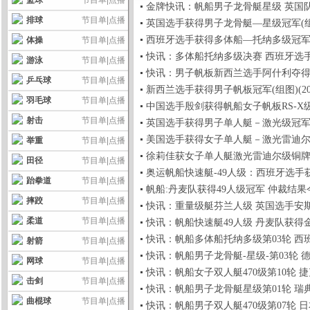
篮球
节目单
|
点播
金牌快讯：帆船男子龙骨艇星级 英国队获得金牌(
排球
节目单
|
点播
英国选手获得男子龙骨艇—星级冠军(组图)(200
西班牙选手获得多体船—托纳多级冠军(图)(200
体操
节目单
|
点播
快讯：多体船托纳多级决赛 西班牙选手夺金 (2
游泳
节目单
|
点播
快讯：男子帆板新西兰选手阿什利夺得金牌(200
乒乓球
节目单
|
点播
新西兰选手获得男子帆板冠军(组图)(2008-0
羽毛球
节目单
|
点播
中国选手殷剑获得帆船女子帆板RS-X级金牌(20
射击
节目单
|
点播
英国选手获得男子单人艇－激光级冠军(组图)(2
美国选手获得女子单人艇－激光雷迪尔级冠军(图)
举重
节目单
|
点播
徐莉佳获女子单人艇激光雷迪尔级铜牌 美选手夺
田径
节目单
|
点播
奥运帆船快速艇-49人级：西班牙选手获亚军(图)
跆拳道
节目单
|
点播
帆船:丹麦队获得49人级冠军 仲裁结果今揭晓(图
摔跤
节目单
|
点播
快讯：重量级艇芬兰人级 英国选手安斯利夺金牌(
柔道
节目单
|
点播
快讯：帆船快速艇49人级 丹麦队获得金牌(200
快讯：帆船多体船托纳多级第03轮 西班牙队获胜
射箭
节目单
|
点播
快讯：帆船男子龙骨艇-星级-第03轮 德国队获胜
网球
节目单
|
点播
快讯：帆船女子双人艇470级第10轮 捷克队获胜
击剑
节目单
|
点播
快讯：帆船男子龙骨艇星级第01轮 瑞典队第一(
曲棍球
节目单
|
点播
快讯：帆船男子双人艇470级第07轮 日本队第一