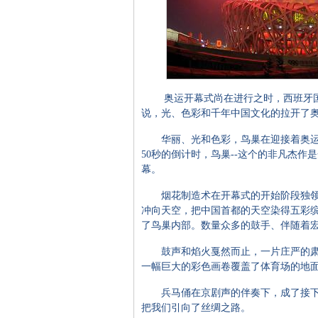
奥运开幕式尚在进行之时，西班牙国家
说，光、色彩和千年中国文化的拉开了
华丽、光和色彩，鸟巢在迎接着奥运
50秒的倒计时，鸟巢--这个的非凡杰作
幕。
烟花制造术在开幕式的开始阶段独领
冲向天空，把中国首都的天空染得五彩
了鸟巢内部。数量众多的鼓手、伴随着
鼓声和焰火戛然而止，一片庄严的肃
一幅巨大的彩色画卷覆盖了体育场的地
兵马俑在京剧声的伴奏下，成了接下
把我们引向了丝绸之路。