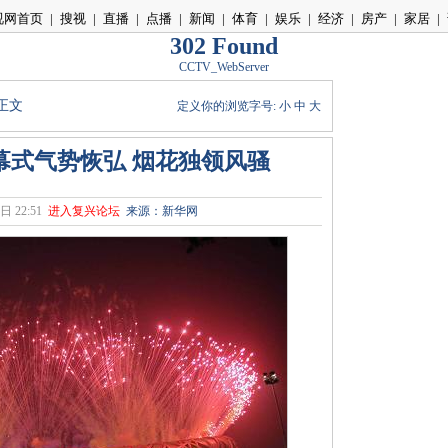
视网首页
|
搜视
|
直播
|
点播
|
新闻
|
体育
|
娱乐
|
经济
|
房产
|
家居
|
302 Found
CCTV_WebServer
 正文
定义你的浏览字号:
小
中
大
幕式气势恢弘 烟花独领风骚
日 22:51
进入复兴论坛
来源：新华网