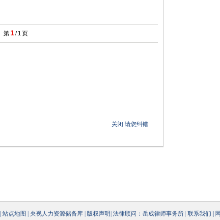
1
第
/
1
页
关闭
请您纠错
|
站点地图
|
央视人力资源储备库
|
版权声明
|
法律顾问：岳成律师事务所
|
联系我们
|