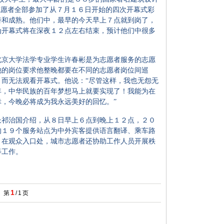
志愿者全部参加了从７月１６日开始的四次开幕式彩
善和成熟。他们中，最早的今天早上７点就到岗了，
为开幕式将在深夜１２点左右结束，预计他们中很多
京大学法学专业学生许春彬是为志愿者服务的志愿
他的岗位要求他整晚都要在不同的志愿者岗位间巡
而无法观看开幕式。他说：“尽管这样，我也无怨无
年，中华民族的百年梦想马上就要实现了！我能为在
，今晚必将成为我永远美好的回忆。”
祁治国介绍，从８日早上６点到晚上１２点，２０
的１９个服务站点为中外宾客提供语言翻译、乘车路
。在观众入口处，城市志愿者还协助工作人员开展秩
等工作。
1
第
/
1
页