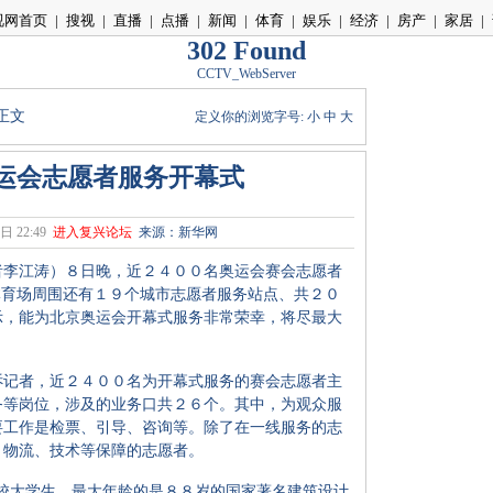
视网首页
|
搜视
|
直播
|
点播
|
新闻
|
体育
|
娱乐
|
经济
|
房产
|
家居
|
302 Found
CCTV_WebServer
 正文
定义你的浏览字号:
小
中
大
奥运会志愿者服务开幕式
日 22:49
进入复兴论坛
来源：新华网
李江涛）８日晚，近２４００名奥运会赛会志愿者
体育场周围还有１９个城市志愿者服务站点、共２０
示，能为北京奥运会开幕式服务非常荣幸，将尽最大
记者，近２４００名为开幕式服务的赛会志愿者主
务等岗位，涉及的业务口共２６个。其中，为观众服
要工作是检票、引导、咨询等。除了在一线服务的志
、物流、技术等保障的志愿者。
大学生，最大年龄的是８８岁的国家著名建筑设计