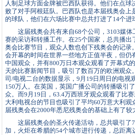
人制足球方面金牌被巴西队获得。他们在点球决
败了对手阿根廷队。巴西队也是本届残奥会上
的球队，他们在六场比赛中总共打进了14个进
这届残奥会共有来自68个公司，3103媒体
赛的采访和转播工作。在25个国家，总共播出了
奥会比赛节目，观众人数也创下残奥会的记录
会开幕的时间在世界一些地方正值半夜，但仍有
中国观众，并有800万日本观众观看了开幕式
天的比赛新闻节目，吸引了数百万的欧洲观众
司/电视二台的数据显示，9月19日周日的电视
150万人。在英国，英国广播公司的转播吸引了
众。而9月19日，63.4万西班牙观众观看了比
大利电视台的节目也吸引了平均60万意大利观
届残奥会在2000年悉尼残奥会的基础上有了较
这届残奥会的圣火传递活动，总共吸引了70
加，火炬在希腊的54个城市进行传递，总距离达