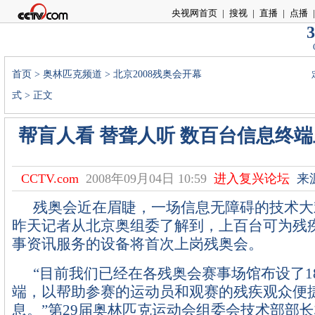
央视网首页
|
搜视
|
直播
|
点播
|
3
首页
>
奥林匹克频道
>
北京2008残奥会开幕
式
> 正文
帮盲人看 替聋人听 数百台信息终
CCTV.com
2008年09月04日 10:59
进入复兴论坛
来
残奥会近在眉睫，一场信息无障碍的技术大
昨天记者从北京奥组委了解到，上百台可为残
事资讯服务的设备将首次上岗残奥会。
“目前我们已经在各残奥会赛事场馆布设了1
端，以帮助参赛的运动员和观赛的残疾观众便
息。”第29届奥林匹克运动会组委会技术部部