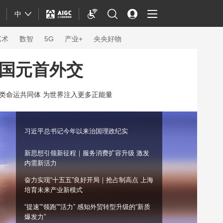
中
艺术
数智
5G
产业+
央央好物
国元首外交
类命运共同体 为世界注入更多正能量
习近平总书记今年以来治国理政纪实
新思想引领新征程｜服务消费扩容升级 激发
内需新活力
奋力实现“十五五”良好开局｜抢占制高点 上海
培育未来产业新模式
体育
“提速”“领跑”“活力” 感知外贸转型升级的“新质
爆发力”