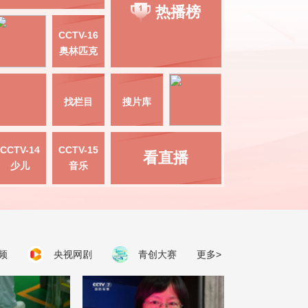
热播榜
CCTV-16
奥林匹克
找栏目
搜片库
CCTV-14
CCTV-15
看直播
少儿
音乐
频
央视网剧
青创大赛
更多>