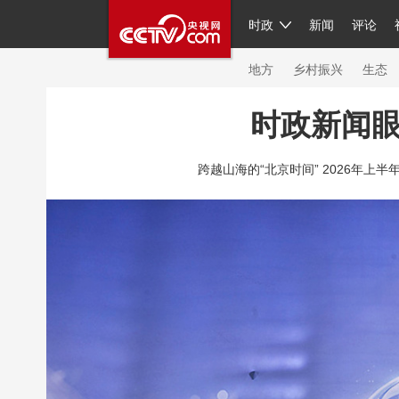
时政
新闻
评论
人民领袖习近平
直播
繁体
片库
海外频道
栏目大全
联播+
iPand
地方
乡村振兴
生态
时政新闻
总台春晚
网络春晚
共产党员网
秧纪
跨越山海的“北京时间” 2026年上半
新闻
国内
国际
评论
经济
军事
人民领袖习近平
联播+
热解读
天天学
视频
小央视频
小央直播
直播中国
现场
前线
比划
快看
蓝海中国
体育
直播
竞猜
2026年世界杯
20
VIP会员
CCTV奥林匹克频道
生活体育大