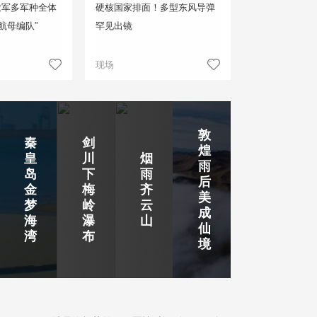
放军多军种全体
硬核国家排面！多型东风导弹
航母编队”
罕见出镜
现场
敦
秦
剑
煌
皇
川
烟
雨
岛
下
雨
后
金
梅
齐
美
梦
岭
云
成
海
瀑
山
仙
湾
布
境