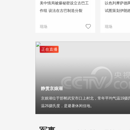
美中情局被爆秘密设立古巴工
以色列摩萨德两
作组 设法在古巴制造分裂
试图策划伊朗
现场
现场
正在直播
静赏京娘湖
京娘湖位于邯郸武安市口上村北，常年平均气温19摄
温26摄氏度，是避暑休闲佳地。