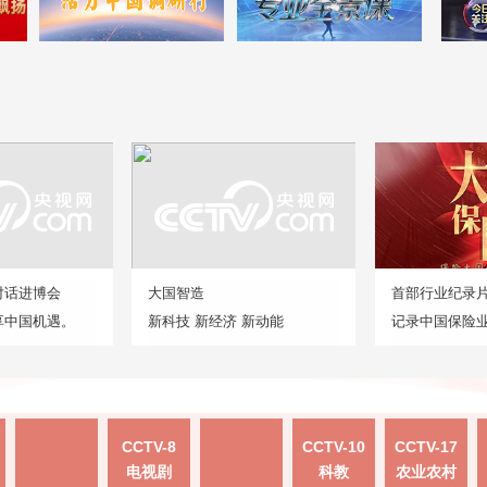
对话进博会
大国智造
首部行业纪录
享中国机遇。
新科技 新经济 新动能
记录中国保险
CCTV-8
CCTV-10
CCTV-17
电视剧
科教
农业农村