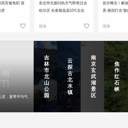
高官被免职 曾
东北华北最闷热天气即将过去
首次曝光！解
政变
哈尔滨 长春最低温10℃左右
系 模拟打击“敌
现场
现场
吉
南
云
林
京
焦
探
市
玄
作
古
北
武
红
北
山
湖
石
水
公
景
峡
镇
园
区
氏度，夏季平均气