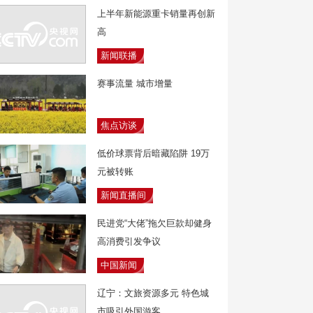
上半年新能源重卡销量再创新
高
新闻联播
赛事流量 城市增量
焦点访谈
低价球票背后暗藏陷阱 19万
元被转账
新闻直播间
民进党“大佬”拖欠巨款却健身
高消费引发争议
中国新闻
辽宁：文旅资源多元 特色城
市吸引外国游客