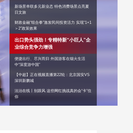
新场景串联多元新业态 特色消费场景点亮夏
艺术
汽车
数智
5G
产业+
日文旅
时尚
天气
才艺
网展
央央好物
财政金融“组合拳”激发民间投资活力 实现“1+1
＞2”政策效果
出口势头强劲！专精特新“小巨人”企
业综合竞争力增强
便捷出行、尽兴而归 外国游客在烟火生活
中“深度游中国”
【中超】正在视频直播第22轮：北京国安VS
深圳新鹏城
法治在线丨别跟风 这些网红挑战真的会“卡”住
你