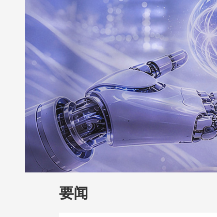
财经
教育
乡村振兴
生态环境
一带
大国智造
大国展会
大国保险
云顶对
CCTV.节目官网
直播
节目单
栏目
要闻