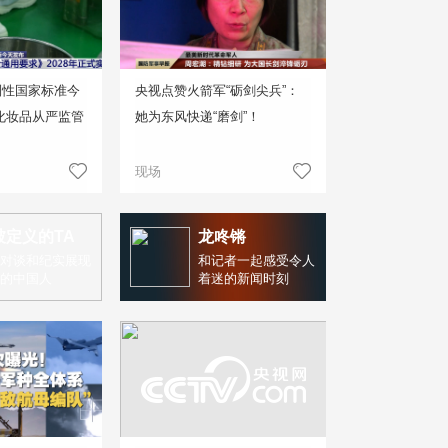
制性国家标准今
央视点赞火箭军“砺剑尖兵”：
化妆品从严监管
她为东风快递“磨剑”！
现场
被定义的TA
龙咚锵
对谈和纪实展现
和记者一起感受令人
的中国人
着迷的新闻时刻