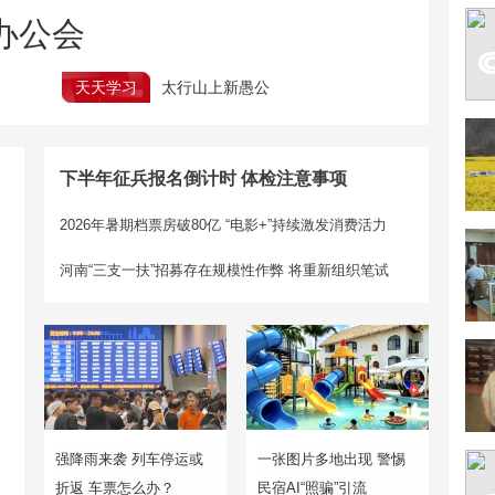
办公会
天天学习
太行山上新愚公
下半年征兵报名倒计时 体检注意事项
2026年暑期档票房破80亿 “电影+”持续激发消费活力
河南“三支一扶”招募存在规模性作弊
将重新组织笔试
强降雨来袭 列车停运或
一张图片多地出现 警惕
折返 车票怎么办？
民宿AI“照骗”引流