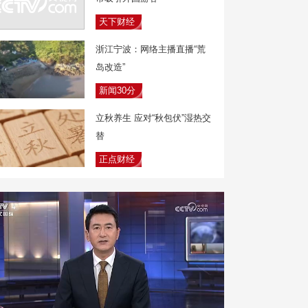
天下财经
浙江宁波：网络主播直播“荒
岛改造”
新闻30分
立秋养生 应对“秋包伏”湿热交
替
正点财经