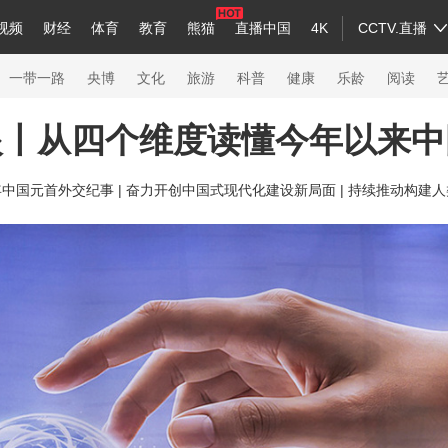
视频
财经
体育
教育
熊猫
直播中国
4K
CCTV.直播
a
中国领导人
节目单
English
听音
Монгол
央视快评
微视频
习式妙语
主持人
下载央视影音
热解读
天天学习
一带一路
央博
文化
旅游
科普
健康
乐龄
阅读
眼丨从四个维度读懂今年以来中
录
纪录片网
国家大剧院
大型活动
年中国元首外交纪事 |
奋力开创中国式现代化建设新局面 |
持续推动构建人
科技
法治
文娱
人物
公益
图片
习
习式妙语
央视快评
央视网评
光华锐评
锋面
熊猫频道
VR/AR
4K专区
全景新闻
新兵请入列
人生第一次
人生第二次
26年冬奥会
CBA
NBA
中超
国足
国际足球
网球
综合
会
体育江湖
文化体育
冰雪道路
足球道路