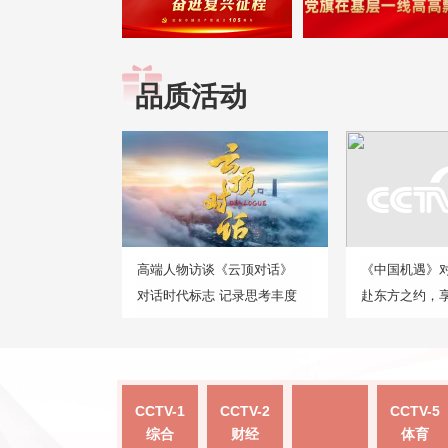
品质活动
高端人物访谈《云顶对话》
《中国机遇》
对话时代标志 记录思考丰度
赴东方之约，
CCTV-1
CCTV-2
CCTV-5
综合
财经
体育