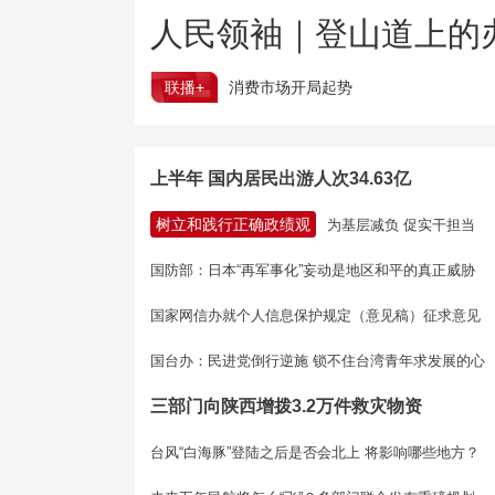
人民领袖｜登山道上的
联播+
消费市场开局起势
上半年 国内居民出游人次34.63亿
树立和践行正确政绩观
为基层减负 促实干担当
国防部：日本“再军事化”妄动是地区和平的真正威胁
国家网信办就个人信息保护规定（意见稿）征求意见
国台办：民进党倒行逆施 锁不住台湾青年求发展的心
三部门向陕西增拨3.2万件救灾物资
台风“白海豚”登陆之后是否会北上 将影响哪些地方？