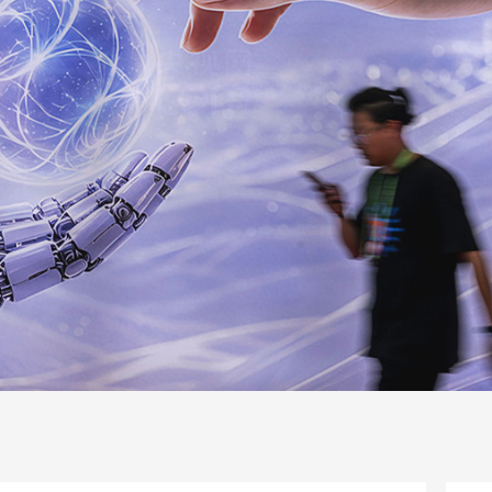
一路
央博
非遗
文化
旅游
科普
健康
乐龄
阅读
话
云起
超级工厂
智敬中国
全民健康
颜选攻略
海洋
片库
热播榜
总台企业白名单