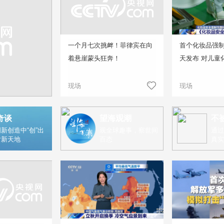
一个月七次挑衅！菲律宾在向
首个化妆品强
着悬崖蒙头狂奔！
天发布 对儿童
现场
现场
奇谈
望海观潮
不
新创造中“创”出
观全球趣事，察世间
通过
片新天地
百态
真实