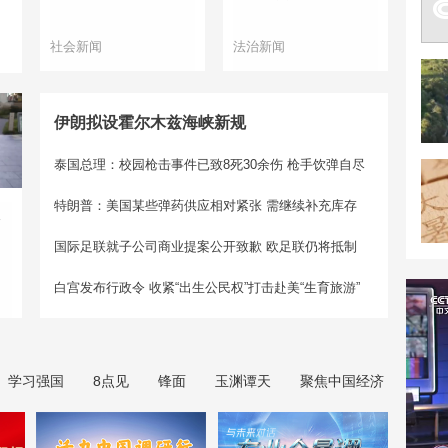
社会新闻
法治新闻
伊朗拟设霍尔木兹海峡新规
泰国总理：校园枪击事件已致8死30余伤 枪手饮弹自尽
特朗普：美国某些弹药供应相对紧张 需继续补充库存
反
国际足联就子公司商业提案公开致歉 欧足联仍将抵制
白宫发布行政令 收紧“出生公民权”打击赴美“生育旅游”
学习强国
8点见
锋面
玉渊谭天
聚焦中国经济