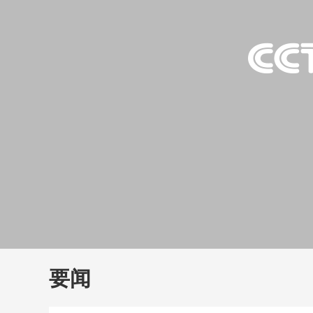
财经
教育
乡村振兴
生态环境
一带一路
大国智造
大国展会
大国保险
云顶对话
云
CCTV.节目官网
直播
节目单
栏目
片库
要闻