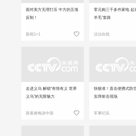
面对美方无理打压 中方的五项
零元购三千多件家电 起
反制！
羊毛”套路
新闻1+1
法治在线
走进义乌 解锁“有情有义 世界
快狠准！直击便携式防
义乌”的无限魅力
实弹射击现场
跟着春晚游中国
军事纪实