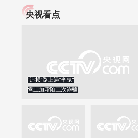
央视看点
小央视频
全民健康
央视网原创视频子品牌，
提高全民健康素养水
以更加贴近年轻人的视
助力“健康中国2030”
角，有趣、有料、有故事
略。央视网《全民健
的方式解读时代。
康》，向所有人分享
知识！
“追损”路上遇“李鬼”
雪上加霜陷二次诈骗