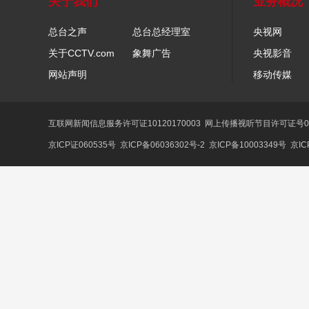
关于我们
业务概况
总台之声
总台总经理室
央视网
关于CCTV.com
象舞广告
央视影音
网站声明
移动传媒
互联网新闻信息服务许可证10120170003
网上传播视听节目许可证号01
京ICP证060535号
京ICP备06036302号-2
京ICP备10003349号
京IC