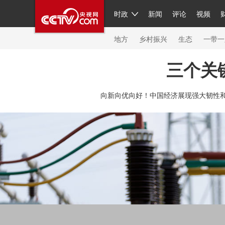
时政
新闻
评论
视频
人民领袖习近平
直播
繁体
片库
海外频道
栏目大全
联播+
iPanda
中国领
节目单
Engl
地方
乡村振兴
生态
一带一
三个关
总台春晚
网络春晚
共产党员网
秧纪录
纪
向新向优向好！中国经济展现强大韧性和
新闻
国内
国际
评论
经济
军事
科技
人民领袖习近平
联播+
热解读
天天学习
习
视频
小央视频
小央直播
直播中国
熊猫频
现场
前线
比划
快看
蓝海中国
新兵请入
体育
直播
竞猜
2026年世界杯
2026年冬奥
VIP会员
CCTV奥林匹克频道
生活体育大会
体