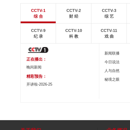
暑期出游 乐享美好时光
重庆梁平：优质
CCTV-1
CCTV-2
CCTV-3
炎炎夏日，暑期旅游热度持续攀升。人们亲近山水，
8月6日，重庆梁平星
综 合
财 经
综 艺
拥抱自然，在旅途中放松身心、增长见识。
熟，田园与村庄、道路
CCTV-9
CCTV-10
CCTV-11
纪 录
科 教
戏 曲
新闻联播
正在播出：
今日说法
晚间新闻
人与自然
精彩预告：
秘境之眼
开讲啦-2026-25