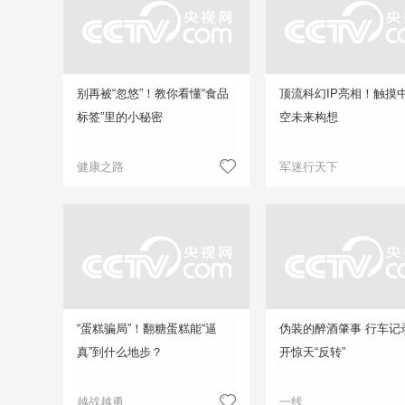
别再被“忽悠”！教你看懂“食品
顶流科幻IP亮相！触摸
标签”里的小秘密
空未来构想
健康之路
军迷行天下
“蛋糕骗局”！翻糖蛋糕能“逼
伪装的醉酒肇事 行车记
真”到什么地步？
开惊天“反转”
越战越勇
一线