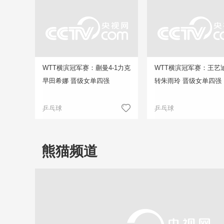
WTT横滨冠军赛：蒯曼4-1力克
WTT横滨冠军赛：王艺迪
早田希娜 晋级女单四强
转朱雨玲 晋级女单四强
乒乓球
乒乓球
熊猫频道