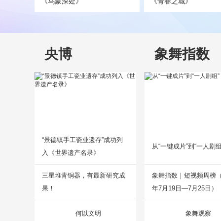
《乌蒙深处》
《青春之城》
央博
象舞指数
“景德镇手工瓷业遗存”成功列
从“一键成片”到“一人剧组
入《世界遗产名录》
三星堆青铜器，有最新研究成
象舞指数｜短视频周榜（2
果！
年7月19日—7月25日）
何以文明
象舞观察