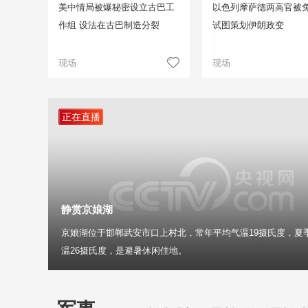
美中情局被爆秘密设立古巴工
以色列摩萨德两高官被免
作组 设法在古巴制造分裂
试图策划伊朗政变
现场
现场
正在直播
静赏京娘湖
京娘湖位于邯郸武安市口上村北，常年平均气温19摄氏度，夏
温26摄氏度，是避暑休闲佳地。