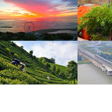
山东威海：桑沟湾彩霞满天
江苏南通：大熊猫
8月10日晨曦，山东威海，荣成市桑沟湾海滨呈现火
8月9日，江苏南通，
烧云、彩霞满天美景。
猫“星辉”举办10岁生日