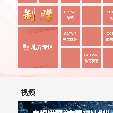
CCTV-3
CCT
综艺
电
CCTV-4
CCT
中文国际
国防
地方专区
CCTV-5+
体育赛事
视频