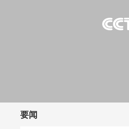
财经
教育
乡村振兴
生态环境
一带一路
大国智造
大国展会
大国保险
云顶对话
云
CCTV.节目官网
直播
节目单
栏目
片库
要闻