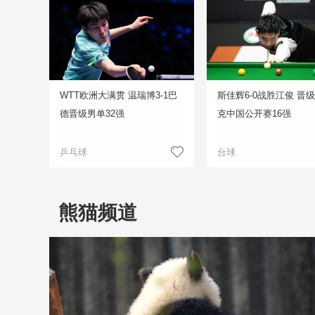
WTT欧洲大满贯 温瑞博3-1巴
斯佳辉6-0战胜江俊 晋
德晋级男单32强
克中国公开赛16强
乒乓球
台球
熊猫频道