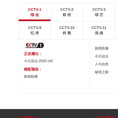
广西昭平: 高山秋茶采摘忙
杭台高铁温玉段
CCTV-1
CCTV-2
CCTV-3
晨光洒在茶园，连绵起伏的茶山云雾缭绕，茶农采摘
杭台高铁温玉段途经台
综 合
财 经
综 艺
秋茶，绘就一幅秀美的茶乡画卷。
约37公里，设计时速3
CCTV-9
CCTV-10
CCTV-11
纪 录
科 教
戏 曲
新闻联播
正在播出：
今日说法
今日说法-2026-144
人与自然
精彩预告：
秘境之眼
新闻联播