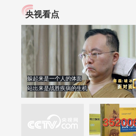
央视看点
小央视频
全民健康
央视网原创视频子品牌，
提高全民健康素养水
以更加贴近年轻人的视
助力“健康中国2030”
角，有趣、有料、有故事
略。央视网《全民健
的方式解读时代。
康》，向所有人分享
知识！
躲起来是一个人的体面
站出来是战胜疾病的生机