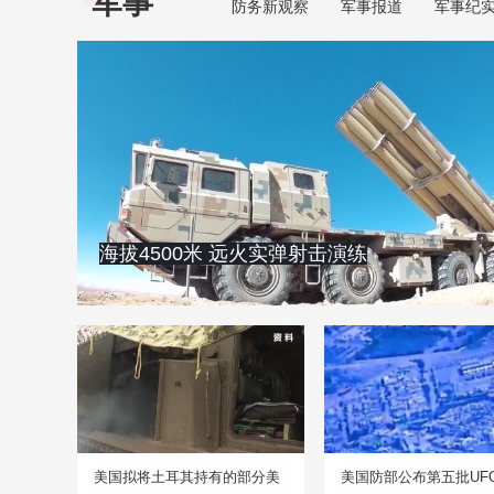
军事
防务新观察
军事报道
军事纪
海拔4500米 远火实弹射击演练
美国拟将土耳其持有的部分美
美国防部公布第五批UF