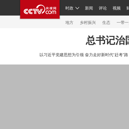
时政
新闻
评论
视频
人民领袖习近平
直播
繁体
片库
海外频道
栏目大全
联播+
iPanda
中国领
节目单
Engl
地方
乡村振兴
生态
一带一
总书记治
总台春晚
网络春晚
共产党员网
秧纪录
纪
以习近平党建思想为引领 奋力走好新时代“赶考”路
新闻
国内
国际
评论
经济
军事
科技
人民领袖习近平
联播+
热解读
天天学习
习
视频
小央视频
小央直播
直播中国
熊猫频
现场
前线
比划
快看
蓝海中国
新兵请入
体育
直播
竞猜
2026年世界杯
2026年冬奥
VIP会员
CCTV奥林匹克频道
生活体育大会
体