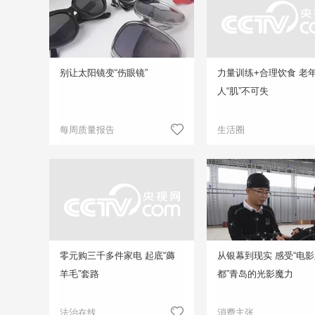
别让太阳镜变“伤眼镜”
力量训练+合理饮食 老
人“肌”不可失
每周质量报告
生活圈
零元购三千多件家电 起底“薅
从银幕到现实 感受“电
羊毛”套路
都”青岛的光影魔力
法治在线
消费主张