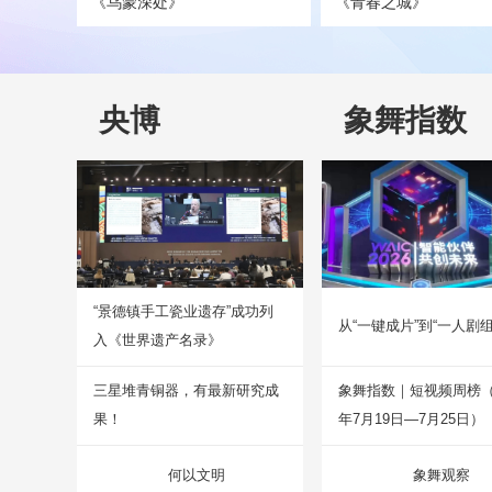
《乌蒙深处》
《青春之城》
央博
象舞指数
“景德镇手工瓷业遗存”成功列
从“一键成片”到“一人剧组
入《世界遗产名录》
三星堆青铜器，有最新研究成
象舞指数｜短视频周榜（2
果！
年7月19日—7月25日）
何以文明
象舞观察