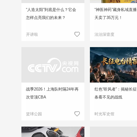
“人造太阳”到底是什么？它会
“神医神药”藏身私域直播
怎样点亮我们的未来？
天卖了35万元！
开讲啦
法治深壹度
战季2026！上海队时隔24年再
红色“听风者”：揭秘长
次登顶CBA
条看不见的战线
篮球公园
时光军史馆