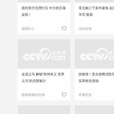
面对美方无理打压 中方的五项
零元购三千多件家电 起
反制！
羊毛”套路
新闻1+1
法治在线
走进义乌 解锁“有情有义 世界
快狠准！直击便携式防
义乌”的无限魅力
实弹射击现场
跟着春晚游中国
军事纪实