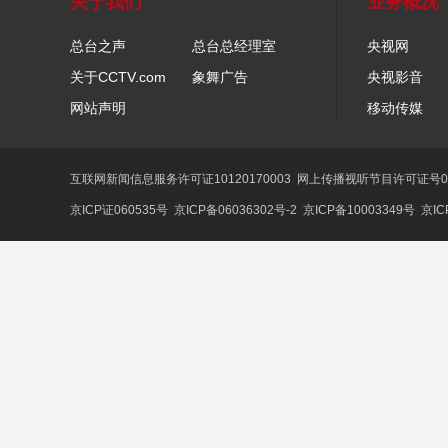
关于我们
业务概况
总台之声
总台总经理室
央视网
关于CCTV.com
象舞广告
央视影音
网站声明
移动传媒
互联网新闻信息服务许可证10120170003
网上传播视听节目许可证号01
京ICP证060535号
京ICP备06036302号-2
京ICP备10003349号
京IC