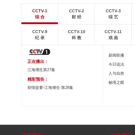
暑期出游 乐享美好时光
重庆梁平：优质
CCTV-1
CCTV-2
CCTV-3
炎炎夏日，暑期旅游热度持续攀升。人们亲近山水，
8月6日，重庆梁平星
综 合
财 经
综 艺
拥抱自然，在旅途中放松身心、增长见识。
熟，田园与村庄、道路
CCTV-9
CCTV-10
CCTV-11
纪 录
科 教
戏 曲
新闻联播
正在播出：
今日说法
江海潮生第27集
人与自然
精彩预告：
秘境之眼
前情提要-江海潮生-第28集