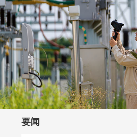
财经
教育
乡村振兴
生态环境
一带一路
大国智造
大国展会
大国保险
云顶对话
云
CCTV.节目官网
直播
节目单
栏目
片库
要闻