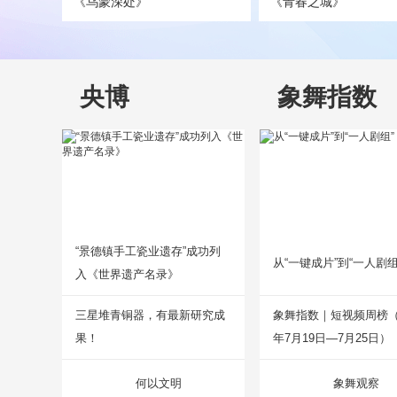
《乌蒙深处》
《青春之城》
央博
象舞指数
“景德镇手工瓷业遗存”成功列
从“一键成片”到“一人剧组
入《世界遗产名录》
三星堆青铜器，有最新研究成
象舞指数｜短视频周榜（2
果！
年7月19日—7月25日）
何以文明
象舞观察