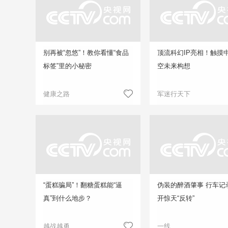
别再被“忽悠”！教你看懂“食品
顶流科幻IP亮相！触摸
标签”里的小秘密
空未来构想
健康之路
军迷行天下
“蛋糕骗局”！翻糖蛋糕能“逼
伪装的醉酒肇事 行车记
真”到什么地步？
开惊天“反转”
越战越勇
一线