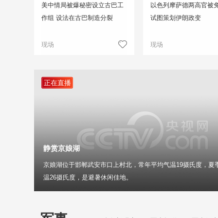
美中情局被爆秘密设立古巴工
以色列摩萨德两高官被免
作组 设法在古巴制造分裂
试图策划伊朗政变
现场
现场
正在直播
静赏京娘湖
京娘湖位于邯郸武安市口上村北，常年平均气温19摄氏度，夏
温26摄氏度，是避暑休闲佳地。