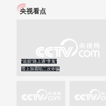
央视看点
小央视频
全民健康
央视网原创视频子品牌，
提高全民健康素养水
以更加贴近年轻人的视
助力“健康中国2030”
角，有趣、有料、有故事
略。央视网《全民健
的方式解读时代。
康》，向所有人分享
知识！
“追损”路上遇“李鬼”
雪上加霜陷二次诈骗