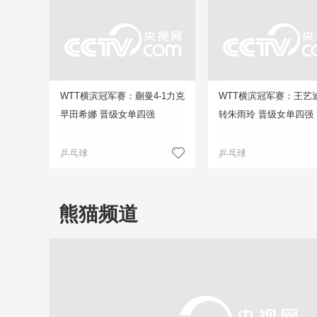
WTT横滨冠军赛：蒯曼4-1力克
WTT横滨冠军赛：王艺迪
早田希娜 晋级女单四强
转朱雨玲 晋级女单四强
乒乓球
乒乓球
熊猫频道