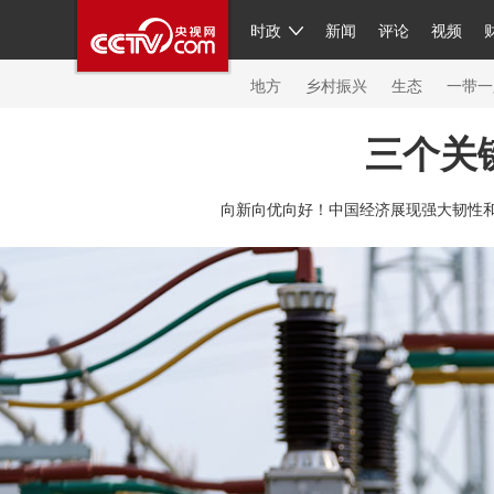
时政
新闻
评论
视频
人民领袖习近平
直播
繁体
片库
海外频道
栏目大全
联播+
iPanda
中国领
节目单
Engl
地方
乡村振兴
生态
一带一
三个关
总台春晚
网络春晚
共产党员网
秧纪录
纪
向新向优向好！中国经济展现强大韧性和
新闻
国内
国际
评论
经济
军事
科技
人民领袖习近平
联播+
热解读
天天学习
习
视频
小央视频
小央直播
直播中国
熊猫频
现场
前线
比划
快看
蓝海中国
新兵请入
体育
直播
竞猜
2026年世界杯
2026年冬奥
VIP会员
CCTV奥林匹克频道
生活体育大会
体