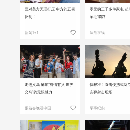
面对美方无理打压 中方的五项
零元购三千多件家电 起
反制！
羊毛”套路
新闻1+1
法治在线
走进义乌 解锁“有情有义 世界
快狠准！直击便携式防
义乌”的无限魅力
实弹射击现场
跟着春晚游中国
军事纪实