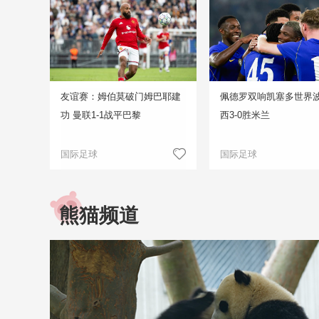
友谊赛：姆伯莫破门姆巴耶建
佩德罗双响凯塞多世界波
功 曼联1-1战平巴黎
西3-0胜米兰
国际足球
国际足球
熊猫频道