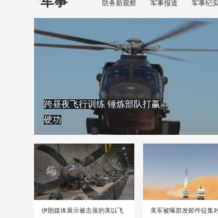
军事
防务新观察
军事报道
军事纪
跨昼夜飞行训练 锤炼部队打赢
硬功
伊朗媒体展示被击落的美以飞
美军被曝群发邮件征集