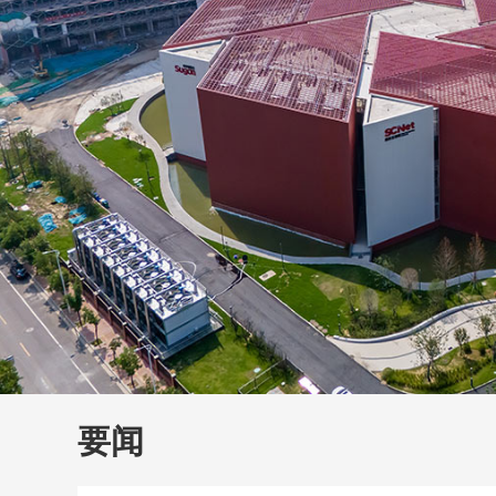
财经
教育
乡村振兴
生态环境
一带一路
大国智造
大国展会
大国保险
云顶对话
云
CCTV.节目官网
直播
节目单
栏目
片库
要闻