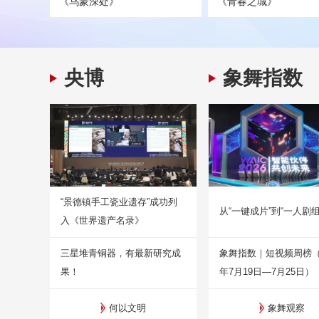
《乌蒙深处》
《青春之城》
央博
象舞指数
“景德镇手工瓷业遗存”成功列
从“一键成片”到“一人剧组
入《世界遗产名录》
三星堆青铜器，有最新研究成
象舞指数｜短视频周榜（2
果！
年7月19日—7月25日）
何以文明
象舞观察