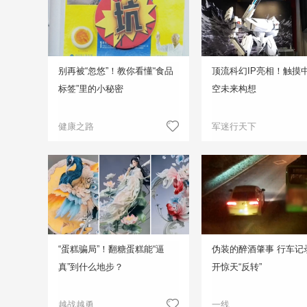
别再被“忽悠”！教你看懂“食品
顶流科幻IP亮相！触摸
标签”里的小秘密
空未来构想
健康之路
军迷行天下
“蛋糕骗局”！翻糖蛋糕能“逼
伪装的醉酒肇事 行车记
真”到什么地步？
开惊天“反转”
越战越勇
一线