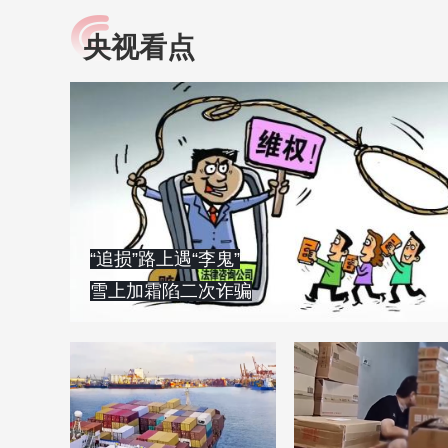
央视看点
小央视频
全民健康
央视网原创视频子品牌，
提高全民健康素养水
以更加贴近年轻人的视
助力“健康中国2030”
角，有趣、有料、有故事
略。央视网《全民健
的方式解读时代。
康》，向所有人分享
知识！
“追损”路上遇“李鬼”
雪上加霜陷二次诈骗