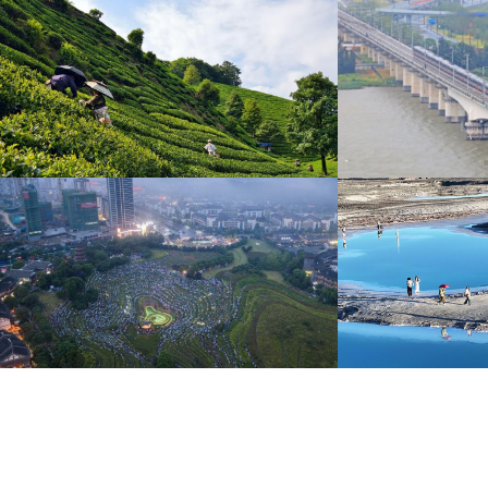
广西昭平: 高山秋茶采摘忙
杭台高铁温玉段
晨光洒在茶园，连绵起伏的茶山云雾缭绕，茶农采摘
杭台高铁温玉段途经台
秋茶，绘就一幅秀美的茶乡画卷。
约37公里，设计时速3