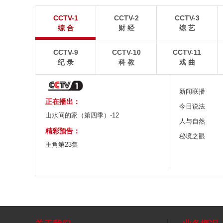
“大地指纹”奏响夏夜文旅乐章
青海大柴旦翡翠
CCTV-1
CCTV-2
CCTV-3
8月7日，贵州省毕节市大方县奢香古镇梯田音乐会在
青海海西蒙古族藏族自
综 合
财 经
综 艺
宛如“大地指纹”般的环形梯田上演。
游旺季。
CCTV-9
CCTV-10
CCTV-11
纪 录
科 教
戏 曲
新闻联播
正在播出：
今日说法
山水间的家（第四季）-12
人与自然
精彩预告：
秘境之眼
主角第23集