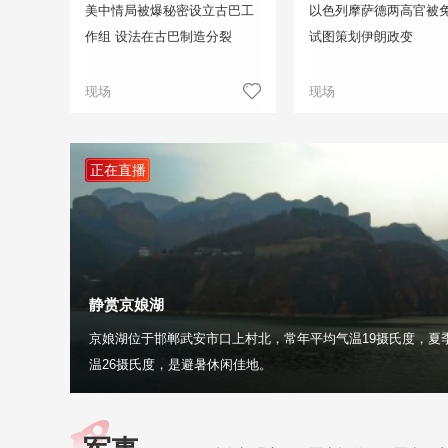
美中情局被爆秘密设立古巴工
以色列摩萨德两高官被免
作组 设法在古巴制造分裂
试图策划伊朗政变
现场
现场
正在直播
静赏京娘湖
京娘湖位于邯郸武安市口上村北，常年平均气温19摄氏度，夏
温26摄氏度，是避暑休闲佳地。