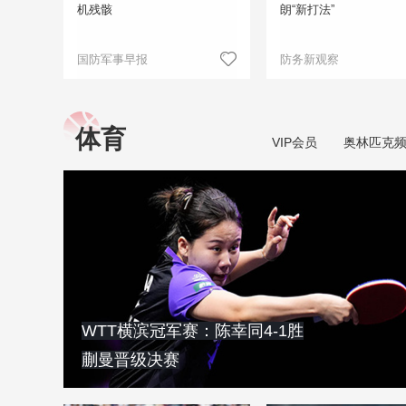
机残骸
朗“新打法”
国防军事早报
防务新观察
体育
VIP会员
奥林匹克
WTT横滨冠军赛：陈幸同4-1胜
蒯曼晋级决赛