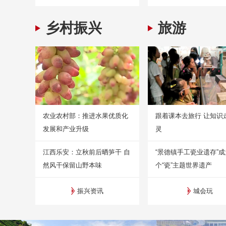
乡村振兴
旅游
农业农村部：推进水果优质化
跟着课本去旅行 让知识
发展和产业升级
灵
江西乐安：立秋前后晒笋干 自
“景德镇手工瓷业遗存”
然风干保留山野本味
个“瓷”主题世界遗产
振兴资讯
城会玩