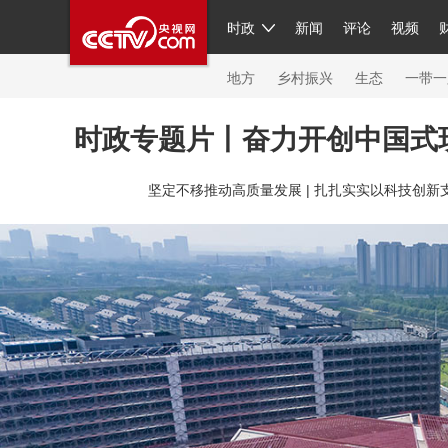
时政
新闻
评论
视频
人民领袖习近平
直播
繁体
片库
海外频道
栏目大全
联播+
iPanda
中国领
节目单
Engl
地方
乡村振兴
生态
一带一
时政专题片丨奋力开创中国式
总台春晚
网络春晚
共产党员网
秧纪录
纪
坚定不移推动高质量发展 |
扎扎实实以科技创新支
新闻
国内
国际
评论
经济
军事
科技
人民领袖习近平
联播+
热解读
天天学习
习
视频
小央视频
小央直播
直播中国
熊猫频
现场
前线
比划
快看
蓝海中国
新兵请入
体育
直播
竞猜
2026年世界杯
2026年冬奥
VIP会员
CCTV奥林匹克频道
生活体育大会
体