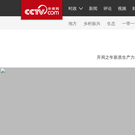
时政
新闻
评论
视频
人民领袖习近平
直播
繁体
片库
海外频道
栏目大全
联播+
iPanda
中国领
节目单
Engl
地方
乡村振兴
生态
一带一
总台春晚
网络春晚
共产党员网
秧纪录
纪
开局之年新质生产力蓬
新闻
国内
国际
评论
经济
军事
科技
人民领袖习近平
联播+
热解读
天天学习
习
视频
小央视频
小央直播
直播中国
熊猫频
现场
前线
比划
快看
蓝海中国
新兵请入
体育
直播
竞猜
2026年世界杯
2026年冬奥
VIP会员
CCTV奥林匹克频道
生活体育大会
体