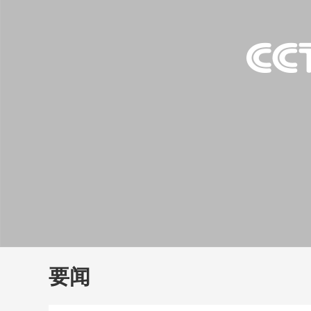
财经
教育
乡村振兴
生态环境
一带一路
大国智造
大国展会
大国保险
云顶对话
云
CCTV.节目官网
直播
节目单
栏目
片库
要闻