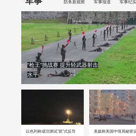
军事
防务新观察
军事报道
军事纪
“枪王”挑战赛 提升轻武器射击
水平
以色列称成功测试“箭”式反导
美媒称美国中情局秘密