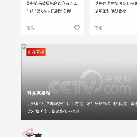
美中情局被爆秘密设立古巴工
以色列摩萨德两高官被免
作组 设法在古巴制造分裂
试图策划伊朗政变
现场
现场
正在直播
静赏京娘湖
京娘湖位于邯郸武安市口上村北，常年平均气温19摄氏度，夏
温26摄氏度，是避暑休闲佳地。