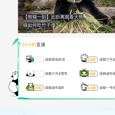
【熊猫一刻】近距离观看大熊
猫如何吃竹子
24小时
直播
成都基地高清
成都六号
成都六号别墅B
成都成年
成都成年园B
成都一号