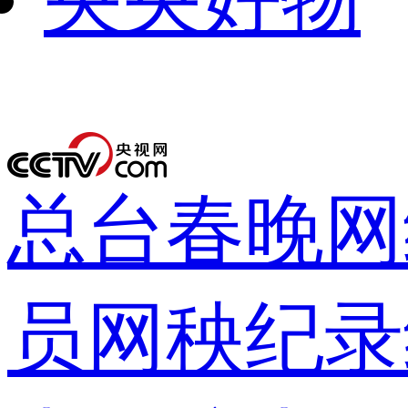
下次自动
录
总台春晚
网
员网
秧纪录
登