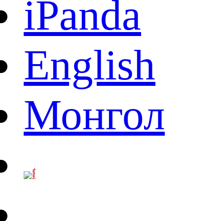
iPanda
English
Монгол