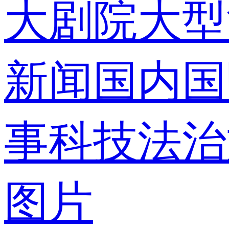
大剧院
大型
录
新闻
国内
国
事
科技
法治
使用合作网
图片