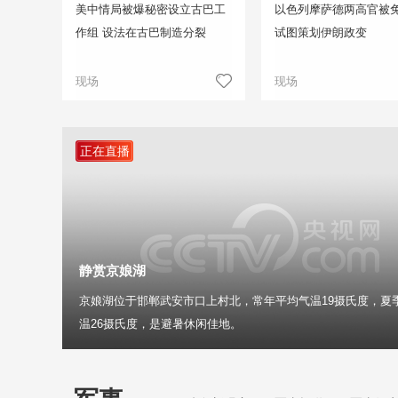
美中情局被爆秘密设立古巴工
以色列摩萨德两高官被免
作组 设法在古巴制造分裂
试图策划伊朗政变
现场
现场
正在直播
静赏京娘湖
京娘湖位于邯郸武安市口上村北，常年平均气温19摄氏度，夏
温26摄氏度，是避暑休闲佳地。