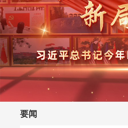
财经
教育
乡村振兴
生态环境
一带一路
大国智造
大国展会
大国保险
云顶对话
云
CCTV.节目官网
直播
节目单
栏目
片库
要闻