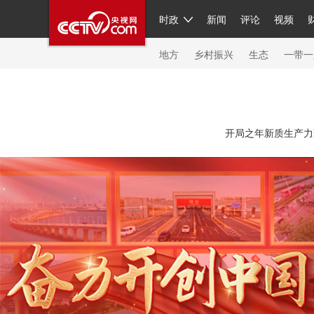
时政
新闻
评论
视频
人民领袖习近平
直播
繁体
片库
海外频道
栏目大全
联播+
iPanda
中国领
节目单
Engl
地方
乡村振兴
生态
一带一
总台春晚
网络春晚
共产党员网
秧纪录
纪
开局之年新质生产力蓬
新闻
国内
国际
评论
经济
军事
科技
人民领袖习近平
联播+
热解读
天天学习
习
视频
小央视频
小央直播
直播中国
熊猫频
现场
前线
比划
快看
蓝海中国
新兵请入
体育
直播
竞猜
2026年世界杯
2026年冬奥
VIP会员
CCTV奥林匹克频道
生活体育大会
体