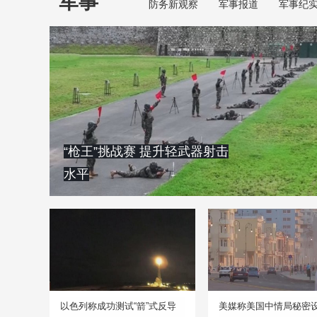
军事
防务新观察
军事报道
军事纪
“枪王”挑战赛 提升轻武器射击
水平
以色列称成功测试“箭”式反导
美媒称美国中情局秘密