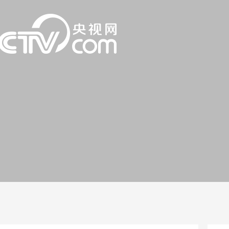
一路
央博
非遗
文化
旅游
科普
健康
乐龄
阅读
话
云起
超级工厂
智敬中国
全民健康
颜选攻略
海洋
片库
热播榜
总台企业白名单