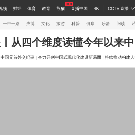
视频
财经
体育
教育
熊猫
直播中国
4K
CCTV.直播
a
中国领导人
节目单
English
听音
Монгол
央视快评
微视频
习式妙语
主持人
下载央视影音
热解读
天天学习
一带一路
央博
文化
旅游
科普
健康
乐龄
阅读
眼丨从四个维度读懂今年以来中
录
纪录片网
国家大剧院
大型活动
年中国元首外交纪事 |
奋力开创中国式现代化建设新局面 |
持续推动构建人
科技
法治
文娱
人物
公益
图片
习
习式妙语
央视快评
央视网评
光华锐评
锋面
熊猫频道
VR/AR
4K专区
全景新闻
新兵请入列
人生第一次
人生第二次
26年冬奥会
CBA
NBA
中超
国足
国际足球
网球
综合
会
体育江湖
文化体育
冰雪道路
足球道路