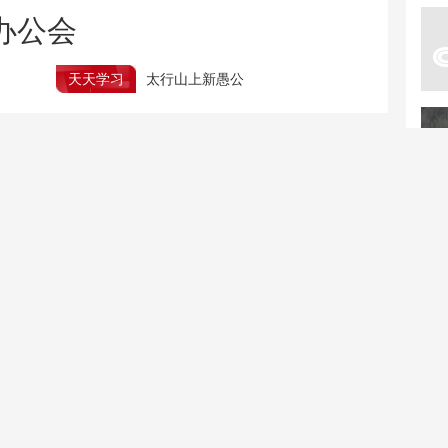
办公会
天天学习
太行山上新愚公
下半年征兵报名倒计时 体检注意事项
2026年暑期档票房破80亿 “电影+”持续激发消费活力
河南“三支一扶”招募存在规模性作弊
将重新组织笔试
强降雨来袭 列车停运或
一张图片多地出现 警惕
折返 车票怎么办？
民宿AI“照骗”引流