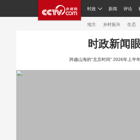
时政
新闻
评论
人民领袖习近平
直播
繁体
片库
海外频道
栏目大全
联播+
iPand
地方
乡村振兴
生态
时政新闻
总台春晚
网络春晚
共产党员网
秧纪
跨越山海的“北京时间” 2026年上半
新闻
国内
国际
评论
经济
军事
人民领袖习近平
联播+
热解读
天天学
视频
小央视频
小央直播
直播中国
现场
前线
比划
快看
蓝海中国
体育
直播
竞猜
2026年世界杯
20
VIP会员
CCTV奥林匹克频道
生活体育大