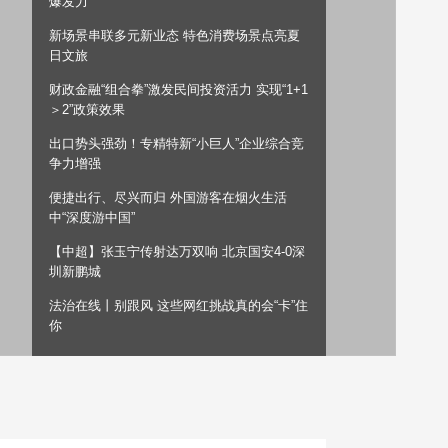
爆发力”
艺术
汽车
数智
5G
产业+
新场景串联多元新业态 特色消费场景点亮夏
日文旅
时尚
天气
才艺
网展
央央好物
财政金融“组合拳”激发民间投资活力 实现“1+1
＞2”政策效果
出口势头强劲！专精特新“小巨人”企业综合竞
争力增强
便捷出行、尽兴而归 外国游客在烟火生活
中“深度游中国”
【中超】张玉宁传射达万双响 北京国安4-0深
圳新鹏城
法治在线丨别跟风 这些网红挑战真的会“卡”住
你