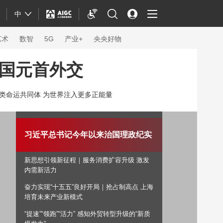
中
艺术
数智
5G
产业+
央央好物
国元首外交
类命运共同体 为世界注入更多正能量
习近平总书记今年以来治国理政纪实
新思想引领新征程｜服务消费扩容升级 激发
内需新活力
奋力实现“十五五”良好开局｜抢占制高点 上海
体育
培育未来产业新模式
“提速”“领跑”“活力” 感知外贸转型升级的“新质