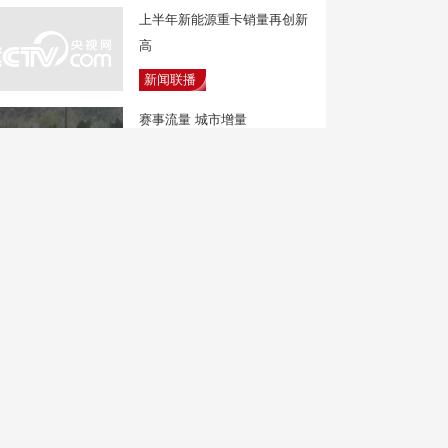
上半年新能源重卡销量再创新
高
新闻联播
赛事流量 城市增量
焦点访谈
低价球票背后暗藏陷阱 19万
元被转账
新闻直播间
民进党“大佬”拖欠巨款却健身
高消费引发争议
中国新闻
辽宁：文旅资源多元 特色城
市吸引外国游客