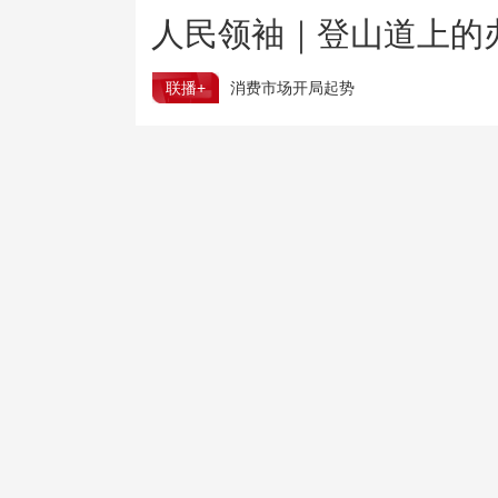
人民领袖｜登山道上的
联播+
消费市场开局起势
上半年 国内居民出游人次34.63亿
树立和践行正确政绩观
为基层减负 促实干担当
国防部：日本“再军事化”妄动是地区和平的真正威胁
国家网信办就个人信息保护规定（意见稿）征求意见
国台办：民进党倒行逆施 锁不住台湾青年求发展的心
三部门向陕西增拨3.2万件救灾物资
台风“白海豚”登陆之后是否会北上 将影响哪些地方？