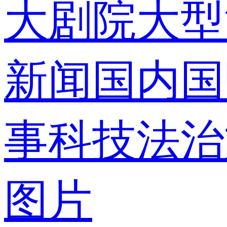
大剧院
大型
录
新闻
国内
国
事
科技
法治
使用合作网
图片