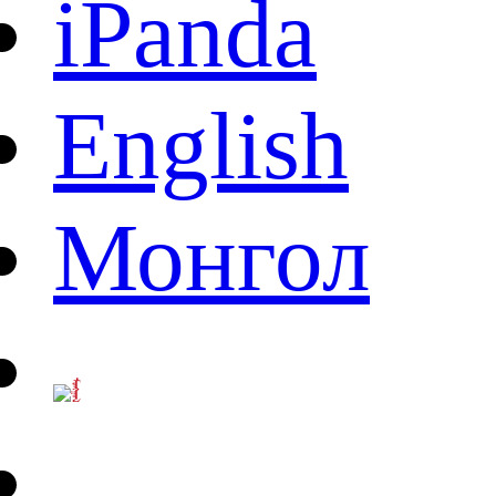
iPanda
English
Монгол