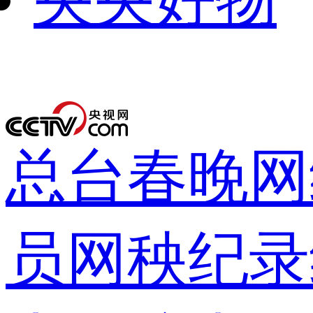
下次自动
录
总台春晚
网
员网
秧纪录
登